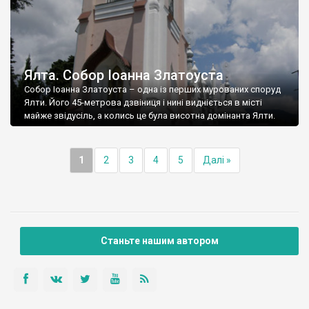
Ялта. Собор Іоанна Златоуста
Собор Іоанна Златоуста – одна із перших мурованих споруд
Ялти. Його 45-метрова дзвіниця і нині видніється в місті
майже звідусіль, а колись це була висотна домінанта Ялти.
1
2
3
4
5
Далі »
Станьте нашим автором