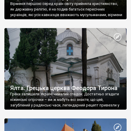
Вірменія першою серед країн світу прийняла християнство,
як державну релігію, й на подив багатьох пересічних
українців, які усіх кавказців вважають мусульманами, вірмени
є відданими вірянами Христа
Ялта. Грецька церква Феодора Тирона
Греки залишили Україні чималий спадок. Достатньо згадати
ніжинські огірочки – ви ж мабуть всі знаєте, що цей,
загублений у радянські часи, легендарний рецепт привезли у
Ніжин греки?