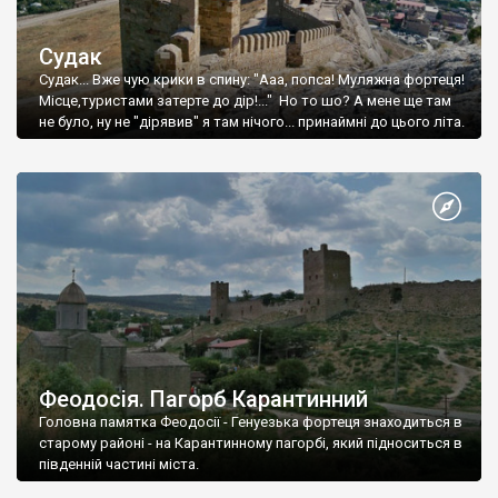
Судак
Судак... Вже чую крики в спину: "Ааа, попса! Муляжна фортеця!
Місце,туристами затерте до дір!..." Но то шо? А мене ще там
не було, ну не "дірявив" я там нічого... принаймні до цього літа.
Феодосія. Пагорб Карантинний
Головна памятка Феодосії - Генуезька фортеця знаходиться в
старому районі - на Карантинному пагорбі, який підноситься в
південній частині міста.