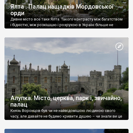
Ялта . Палац нащадків Мордовської
орди
Дивне місто все таки Ялта. Такого контрасту між багатством
і бідністю, між розкішшю і розрухою в Україні більше не
знайдеш.
Алупка. Місто, церква, парк і, звичайно,
палац
Князь Воронцов був чи не найвідомішою людиною свого
часу, але давайте не будемо кривити душею – чи знали ви це
прізвище до відвідин Алупки? Мабуть все таки ні.