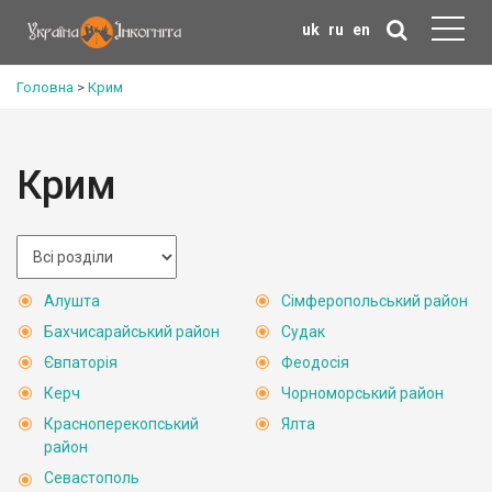
uk
ru
en
Головна
>
Крим
Крим
Алушта
Сімферопольський район
Бахчисарайський район
Судак
Євпаторія
Феодосія
Керч
Чорноморський район
Красноперекопський
Ялта
район
Севастополь