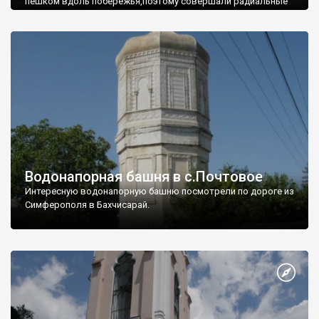
пешком вдоль побережья,поэтому совершали радиальные
вылазки из Оленевки.
Водонапорная башня в с.Почтовое
Интересную водонапорную башню посмотрели по дороге из
Симферополя в Бахчисарай.