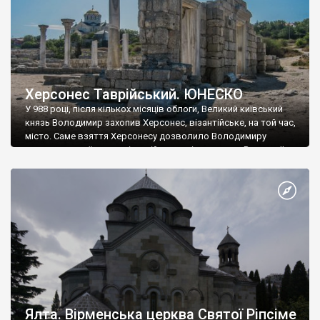
Херсонес Таврійський. ЮНЕСКО
У 988 році, після кількох місяців облоги, Великий київський
князь Володимир захопив Херсонес, візантійське, на той час,
місто. Саме взяття Херсонесу дозволило Володимиру
диктувати свої умови візантійському імператору Василю ІІ, та
одружитися з його дочкою Ганною. Цього ж року, в
Херсонесі Володимир-язичник, став Василем-християнином.
А потім було Хрещення Русі. На честь Херсонесу Таврійського
названо місто […]
Ялта. Вірменська церква Святої Ріпсіме