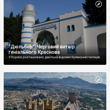
“Дюльбер”. Черговий витвір
геніального Краснова
У Кореїзі розташовано декілька відомих Кримських палаців.