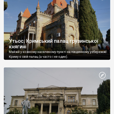
Утьос. Кримський палац грузинської
княгині
Майже у кожному населеному пункті на південному узбережжі
Криму є свій палац (а часто і не один).