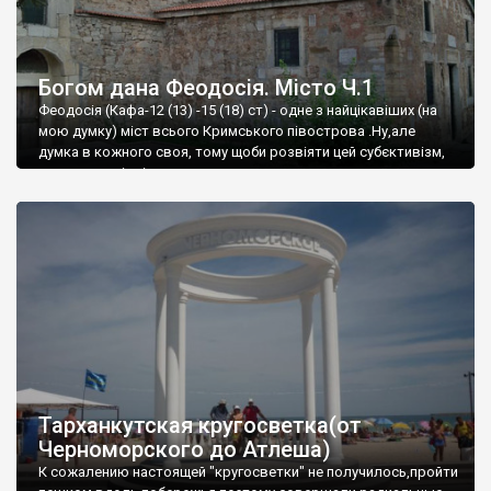
Богом дана Феодосія. Місто Ч.1
Феодосія (Кафа-12 (13) -15 (18) ст) - одне з найцікавіших (на
мою думку) міст всього Кримського півострова .Ну,але
думка в кожного своя, тому щоби розвіяти цей субєктивізм,
запрошую відвідати це
Тарханкутская кругосветка(от
Черноморского до Атлеша)
К сожалению настоящей "кругосветки" не получилось,пройти