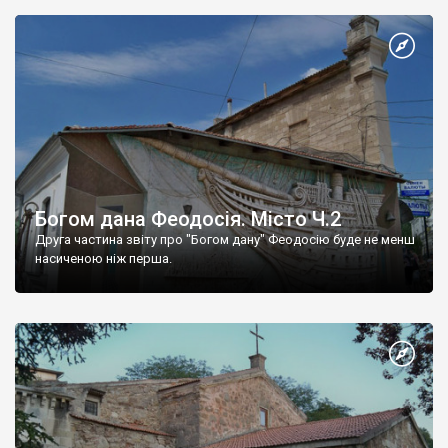
Богом дана Феодосія. Місто Ч.2
Друга частина звіту про "Богом дану" Феодосію буде не менш
насиченою ніж перша.