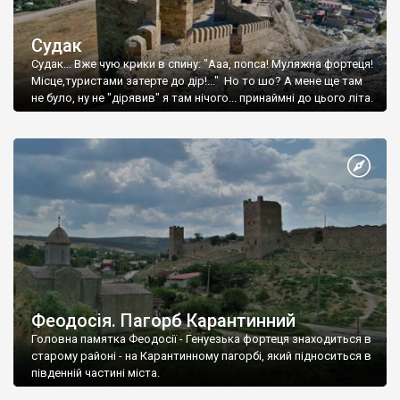
Судак
Судак... Вже чую крики в спину: "Ааа, попса! Муляжна фортеця!
Місце,туристами затерте до дір!..." Но то шо? А мене ще там
не було, ну не "дірявив" я там нічого... принаймні до цього літа.
Феодосія. Пагорб Карантинний
Головна памятка Феодосії - Генуезька фортеця знаходиться в
старому районі - на Карантинному пагорбі, який підноситься в
південній частині міста.