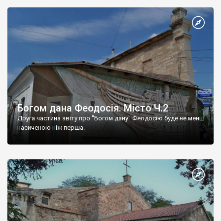
Богом дана Феодосія. Місто Ч.2
Друга частина звіту про "Богом дану" Феодосію буде не менш
насиченою ніж перша.