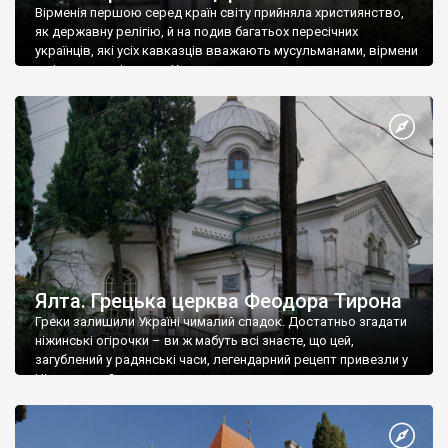
Вірменія першою серед країн світу прийняла християнство,
як державну релігію, й на подив багатьох пересічних
українців, які усіх кавказців вважають мусульманами, вірмени
є відданими вірянами Христа
Ялта. Грецька церква Феодора Тирона
Греки залишили Україні чималий спадок. Достатньо згадати
ніжинські огірочки – ви ж мабуть всі знаєте, що цей,
загублений у радянські часи, легендарний рецепт привезли у
Ніжин греки?