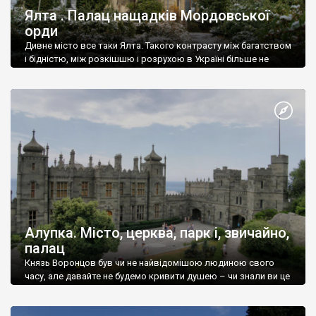
Ялта . Палац нащадків Мордовської
орди
Дивне місто все таки Ялта. Такого контрасту між багатством
і бідністю, між розкішшю і розрухою в Україні більше не
знайдеш.
Алупка. Місто, церква, парк і, звичайно,
палац
Князь Воронцов був чи не найвідомішою людиною свого
часу, але давайте не будемо кривити душею – чи знали ви це
прізвище до відвідин Алупки? Мабуть все таки ні.