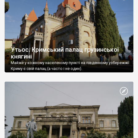
Утьос. Кримський палац грузинської
княгині
Майже у кожному населеному пункті на південному узбережжі
Криму є свій палац (а часто і не один).