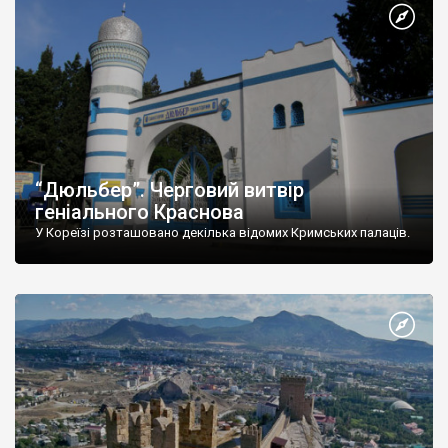
“Дюльбер”. Черговий витвір
геніального Краснова
У Кореїзі розташовано декілька відомих Кримських палаців.