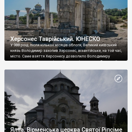
Херсонес Таврійський. ЮНЕСКО
У 988 році, після кількох місяців облоги, Великий київський
князь Володимир захопив Херсонес, візантійське, на той час,
місто. Саме взяття Херсонесу дозволило Володимиру
диктувати свої умови візантійському імператору Василю ІІ, та
одружитися з його дочкою Ганною. Цього ж року, в
Херсонесі Володимир-язичник, став Василем-християнином.
А потім було Хрещення Русі. На честь Херсонесу Таврійського
названо місто […]
Ялта. Вірменська церква Святої Ріпсіме