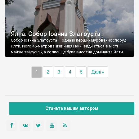
Ялта. Собор Іоанна Златоуста
Собор Іоанна Златоуста – одна із перших мурованих споруд
Ялти. Його 45-метрова дзвіниця і нині видніється в місті
майже звідусіль, а колись це була висотна домінанта Ялти.
1
2
3
4
5
Далі »
Станьте нашим автором