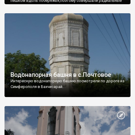
пешком вдоль побережья,поэтому совершали радиальные
вылазки из Оленевки.
Водонапорная башня в с.Почтовое
Интересную водонапорную башню посмотрели по дороге из
Симферополя в Бахчисарай.