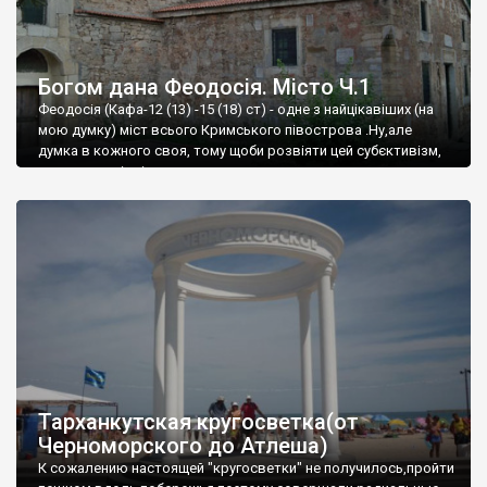
Богом дана Феодосія. Місто Ч.1
Феодосія (Кафа-12 (13) -15 (18) ст) - одне з найцікавіших (на
мою думку) міст всього Кримського півострова .Ну,але
думка в кожного своя, тому щоби розвіяти цей субєктивізм,
запрошую відвідати це
Тарханкутская кругосветка(от
Черноморского до Атлеша)
К сожалению настоящей "кругосветки" не получилось,пройти