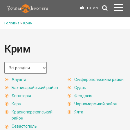
uk
ru
en
Головна
>
Крим
Крим
Алушта
Сімферопольський район
Бахчисарайський район
Судак
Євпаторія
Феодосія
Керч
Чорноморський район
Красноперекопський
Ялта
район
Севастополь