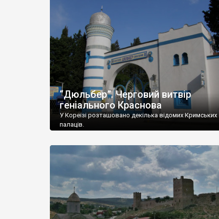
“Дюльбер”. Черговий витвір
геніального Краснова
У Кореїзі розташовано декілька відомих Кримських
палаців.