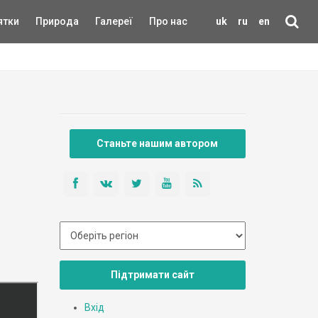
ятки
Природа
Галереї
Про нас
uk
ru
en
Станьте нашим автором
Підтримати сайт
Вхід