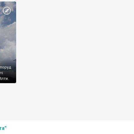
споруд
ті
Ялти.
та”