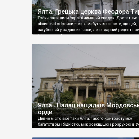
Ялта. Грецька церква Феодора Ти
Греки залишили Україні чималий спадок. Достатньо 
ніжинські огірочки – ви ж мабуть всі знаєте, що цей,
загублений у радянські часи, легендарний рецепт пр
Ніжин греки?
Ялта . Палац нащадків Мордовськ
орди
Дивне місто все таки Ялта. Такого контрасту між
багатством і бідністю, між розкішшю і розрухою в Ук
більше не знайдеш.