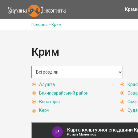
Крам
Головна
>
Крим
Крим
Алушта
Крас
Бахчисарайський район
Сева
Євпаторія
Сімф
Керч
Суда