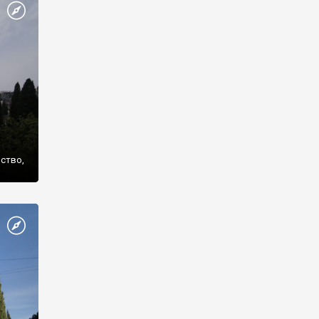
же
нство,