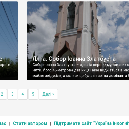
е
Ялта. Собор Іоанна Златоуста
ороге
Собор Іоанна Златоуста – одна із перших мурованих 
Ялти. Його 45-метрова дзвіниця і нині видніється в міс
майже звідусіль, а колись це була висотна домінанта 
2
3
4
5
Далі »
нас
Стати автором
Підтримати сайт “Україна Інкогні