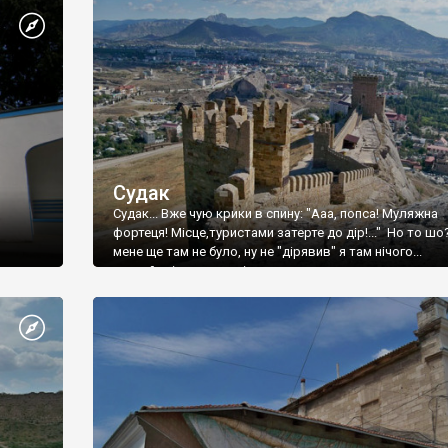
Судак
Судак... Вже чую крики в спину: "Ааа, попса! Муляжна
фортеця! Місце,туристами затерте до дір!..." Но то шо
мене ще там не було, ну не "дірявив" я там нічого...
принаймні до цього літа.