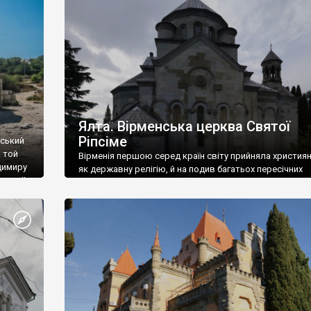
ефактів
називаються «повстяками» (postaki)…” “Вино. Крим
єкту
виробляє відмінне вино і його вдосталь: воно все ду
го».
легке біле і дуже […]
ти та
Ялта. Вірменська церква Святої
Ріпсіме
вський
 той
Вірменія першою серед країн світу прийняла христия
димиру
як державну релігію, й на подив багатьох пересічних
илю ІІ,
українців, які усіх кавказців вважають мусульманами,
 в
вірмени є відданими вірянами Христа