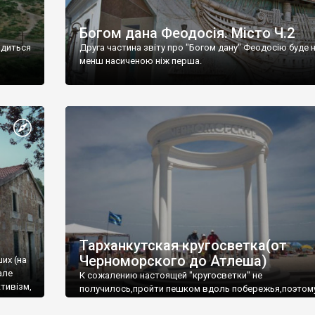
Богом дана Феодосія. Місто Ч.2
одиться
Друга частина звіту про "Богом дану" Феодосію буде 
менш насиченою ніж перша.
Тарханкутская кругосветка(от
Черноморского до Атлеша)
ших (на
але
К сожалению настоящей "кругосветки" не
тивізм,
получилось,пройти пешком вдоль побережья,поэтом
совершали радиальные вылазки из Оленевки.