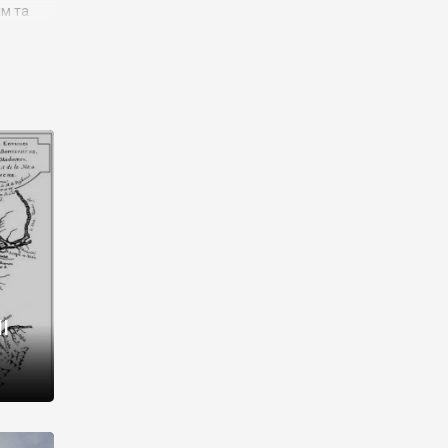
им та
ора і
є
го типу,
ей-
рний
ста:
 райони
від 2
I
і,
рукти,
 котрі