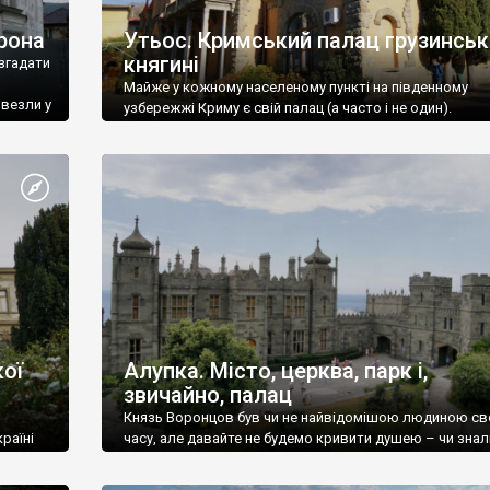
рона
Утьос. Кримський палац грузинськ
княгині
згадати
Майже у кожному населеному пункті на південному
ивезли у
узбережжі Криму є свій палац (а часто і не один).
ої
Алупка. Місто, церква, парк і,
звичайно, палац
Князь Воронцов був чи не найвідомішою людиною св
раїні
часу, але давайте не будемо кривити душею – чи знал
це прізвище до відвідин Алупки? Мабуть все таки ні.