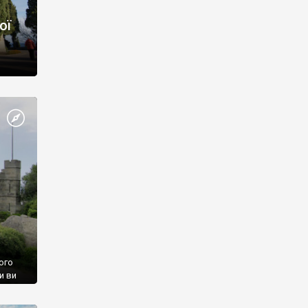
ої
ого
и ви