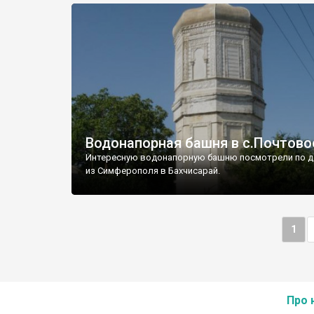
Водонапорная башня в с.Почтово
Интересную водонапорную башню посмотрели по д
из Симферополя в Бахчисарай.
1
Про 