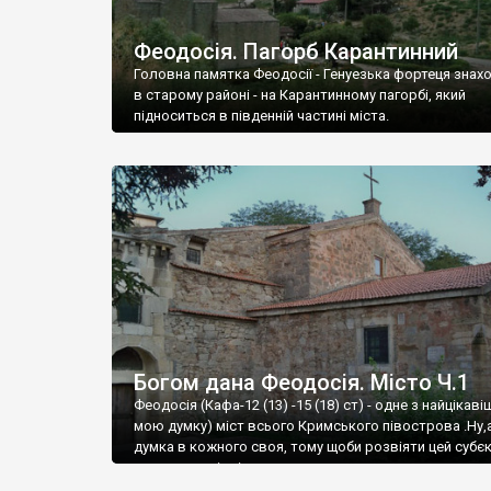
Феодосія. Пагорб Карантинний
Головна памятка Феодосії - Генуезька фортеця знах
в старому районі - на Карантинному пагорбі, який
підноситься в південній частині міста.
Богом дана Феодосія. Місто Ч.1
Феодосія (Кафа-12 (13) -15 (18) ст) - одне з найцікаві
мою думку) міст всього Кримського півострова .Ну,
думка в кожного своя, тому щоби розвіяти цей субєк
запрошую відвідати це