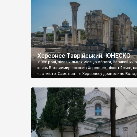
музею «Новгородський музей-заповідник» сотні арт
візантійської доби. Раритети викрадені з фондів об’
культурної спадщини ЮНЕСКО «Херсонеса Таврійсько
Офіційно – на виставку «Золото Візантії», але експер
влада в Україні вважають це лише […]
Херсонес Таврійський. ЮНЕСКО
У 988 році, після кількох місяців облоги, Великий киї
князь Володимир захопив Херсонес, візантійське, на
час, місто. Саме взяття Херсонесу дозволило Воло
диктувати свої умови візантійському імператору Вас
та одружитися з його дочкою Ганною. Цього ж року,
Херсонесі Володимир-язичник, став Василем-
християнином. А потім було Хрещення Русі. На честь
Херсонесу Таврійського названо місто […]