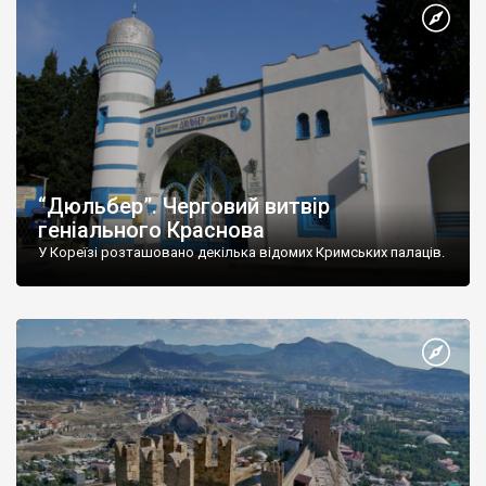
“Дюльбер”. Черговий витвір
геніального Краснова
У Кореїзі розташовано декілька відомих Кримських палаців.