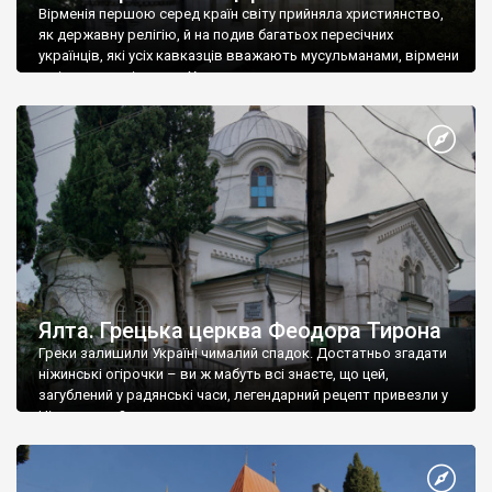
Вірменія першою серед країн світу прийняла християнство,
як державну релігію, й на подив багатьох пересічних
українців, які усіх кавказців вважають мусульманами, вірмени
є відданими вірянами Христа
Ялта. Грецька церква Феодора Тирона
Греки залишили Україні чималий спадок. Достатньо згадати
ніжинські огірочки – ви ж мабуть всі знаєте, що цей,
загублений у радянські часи, легендарний рецепт привезли у
Ніжин греки?