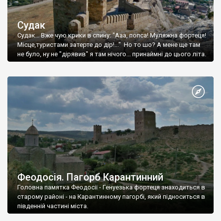
Судак
Судак... Вже чую крики в спину: "Ааа, попса! Муляжна фортеця!
Місце,туристами затерте до дір!..." Но то шо? А мене ще там
не було, ну не "дірявив" я там нічого... принаймні до цього літа.
Феодосія. Пагорб Карантинний
Головна памятка Феодосії - Генуезька фортеця знаходиться в
старому районі - на Карантинному пагорбі, який підноситься в
південній частині міста.