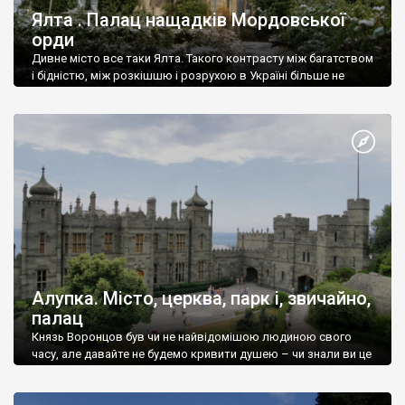
Ялта . Палац нащадків Мордовської
орди
Дивне місто все таки Ялта. Такого контрасту між багатством
і бідністю, між розкішшю і розрухою в Україні більше не
знайдеш.
Алупка. Місто, церква, парк і, звичайно,
палац
Князь Воронцов був чи не найвідомішою людиною свого
часу, але давайте не будемо кривити душею – чи знали ви це
прізвище до відвідин Алупки? Мабуть все таки ні.