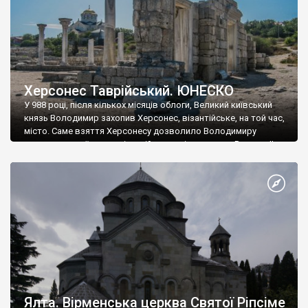
Херсонес Таврійський. ЮНЕСКО
У 988 році, після кількох місяців облоги, Великий київський
князь Володимир захопив Херсонес, візантійське, на той час,
місто. Саме взяття Херсонесу дозволило Володимиру
диктувати свої умови візантійському імператору Василю ІІ, та
одружитися з його дочкою Ганною. Цього ж року, в
Херсонесі Володимир-язичник, став Василем-християнином.
А потім було Хрещення Русі. На честь Херсонесу Таврійського
названо місто […]
Ялта. Вірменська церква Святої Ріпсіме