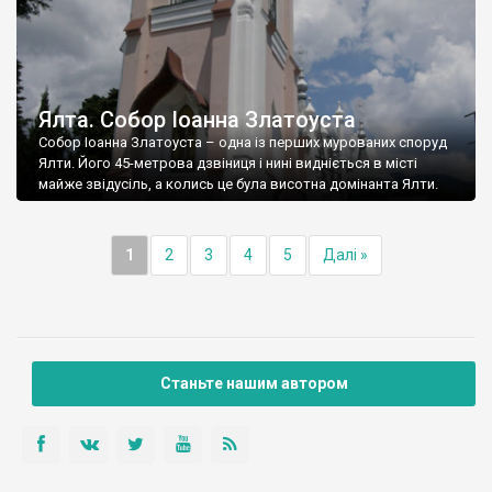
Ялта. Собор Іоанна Златоуста
Собор Іоанна Златоуста – одна із перших мурованих споруд
Ялти. Його 45-метрова дзвіниця і нині видніється в місті
майже звідусіль, а колись це була висотна домінанта Ялти.
1
2
3
4
5
Далі »
Станьте нашим автором