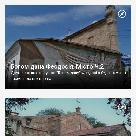
Богом дана Феодосія. Місто Ч.2
Друга частина звіту про "Богом дану" Феодосію буде не менш
насиченою ніж перша.