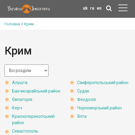
uk
ru
en
Головна
>
Крим
Крим
Алушта
Сімферопольський район
Бахчисарайський район
Судак
Євпаторія
Феодосія
Керч
Чорноморський район
Красноперекопський
Ялта
район
Севастополь