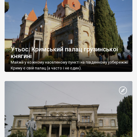
Утьос. Кримський палац грузинської
княгині
Майже у кожному населеному пункті на південному узбережжі
Криму є свій палац (а часто і не один).