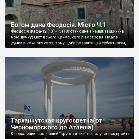
Богом дана Феодосія. Місто Ч.1
Феодосія (Кафа-12 (13) -15 (18) ст) - одне з найцікавіших (на
мою думку) міст всього Кримського півострова .Ну,але
думка в кожного своя, тому щоби розвіяти цей субєктивізм,
запрошую відвідати це
Тарханкутская кругосветка(от
Черноморского до Атлеша)
К сожалению настоящей "кругосветки" не получилось,пройти