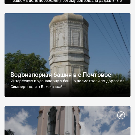
пешком вдоль побережья,поэтому совершали радиальные
вылазки из Оленевки.
Водонапорная башня в с.Почтовое
Интересную водонапорную башню посмотрели по дороге из
Симферополя в Бахчисарай.