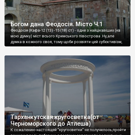
Богом дана Феодосія. Місто Ч.1
Феодосія (Кафа-12 (13) -15 (18) ст) - одне з найцікавіших (на
мою думку) міст всього Кримського півострова .Ну,але
думка в кожного своя, тому щоби розвіяти цей субєктивізм,
запрошую відвідати це
Тарханкутская кругосветка(от
Черноморского до Атлеша)
К сожалению настоящей "кругосветки" не получилось,пройти