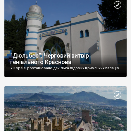
“Дюльбер”. Черговий витвір
геніального Краснова
У Кореїзі розташовано декілька відомих Кримських палаців.