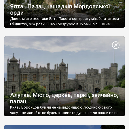
Ялта . Палац нащадків Мордовської
орди
Дивне місто все таки Ялта. Такого контрасту між багатством
і бідністю, між розкішшю і розрухою в Україні більше не
знайдеш.
Алупка. Місто, церква, парк і, звичайно,
палац
Князь Воронцов був чи не найвідомішою людиною свого
часу, але давайте не будемо кривити душею – чи знали ви це
прізвище до відвідин Алупки? Мабуть все таки ні.