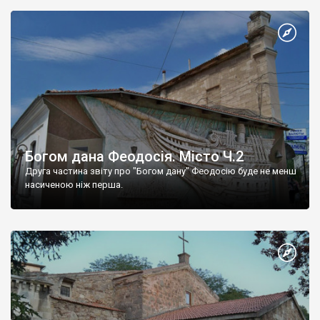
Богом дана Феодосія. Місто Ч.2
Друга частина звіту про "Богом дану" Феодосію буде не менш
насиченою ніж перша.