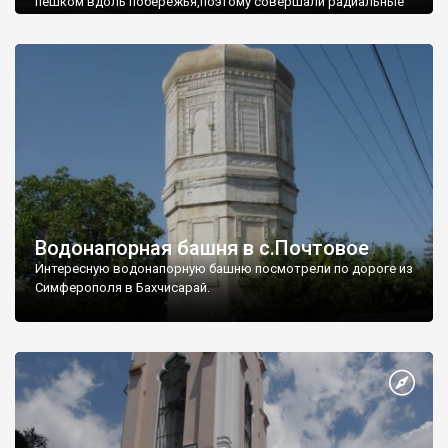
пешком вдоль побережья,поэтому совершали радиальные
вылазки из Оленевки.
Водонапорная башня в с.Почтовое
Интересную водонапорную башню посмотрели по дороге из
Симферополя в Бахчисарай.