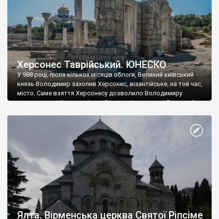
Херсонес Таврійський. ЮНЕСКО
У 988 році, після кількох місяців облоги, Великий київський
князь Володимир захопив Херсонес, візантійське, на той час,
місто. Саме взяття Херсонесу дозволило Володимиру
диктувати свої умови візантійському імператору Василю ІІ, та
одружитися з його дочкою Ганною. Цього ж року, в
Херсонесі Володимир-язичник, став Василем-християнином.
А потім було Хрещення Русі. На честь Херсонесу Таврійського
названо місто […]
Ялта. Вірменська церква Святої Ріпсіме