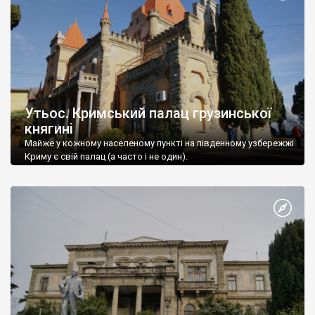
Утьос. Кримський палац грузинської
княгині
Майже у кожному населеному пункті на південному узбережжі
Криму є свій палац (а часто і не один).