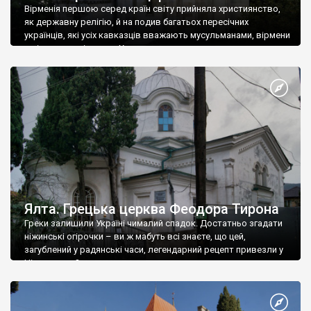
Вірменія першою серед країн світу прийняла християнство,
як державну релігію, й на подив багатьох пересічних
українців, які усіх кавказців вважають мусульманами, вірмени
є відданими вірянами Христа
Ялта. Грецька церква Феодора Тирона
Греки залишили Україні чималий спадок. Достатньо згадати
ніжинські огірочки – ви ж мабуть всі знаєте, що цей,
загублений у радянські часи, легендарний рецепт привезли у
Ніжин греки?