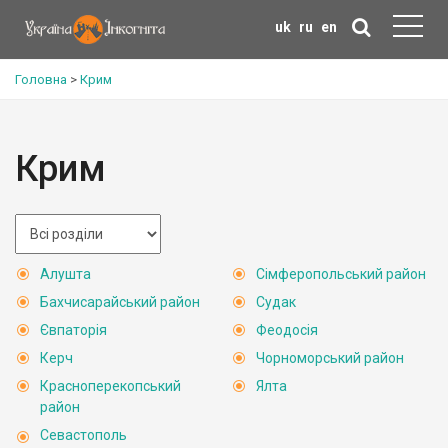
uk
ru
en
Головна
>
Крим
Крим
Алушта
Сімферопольський район
Бахчисарайський район
Судак
Євпаторія
Феодосія
Керч
Чорноморський район
Красноперекопський
Ялта
район
Севастополь