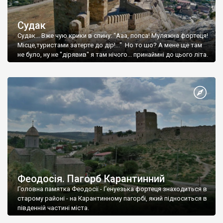
Судак
Судак... Вже чую крики в спину: "Ааа, попса! Муляжна фортеця!
Місце,туристами затерте до дір!..." Но то шо? А мене ще там
не було, ну не "дірявив" я там нічого... принаймні до цього літа.
Феодосія. Пагорб Карантинний
Головна памятка Феодосії - Генуезька фортеця знаходиться в
старому районі - на Карантинному пагорбі, який підноситься в
південній частині міста.