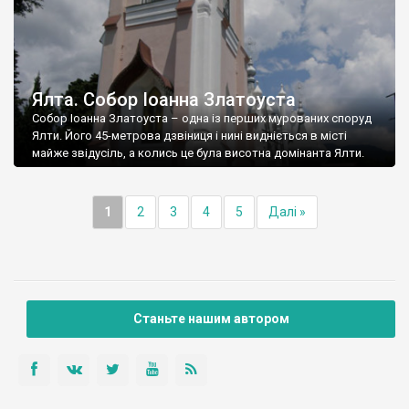
Ялта. Собор Іоанна Златоуста
Собор Іоанна Златоуста – одна із перших мурованих споруд
Ялти. Його 45-метрова дзвіниця і нині видніється в місті
майже звідусіль, а колись це була висотна домінанта Ялти.
1
2
3
4
5
Далі »
Станьте нашим автором