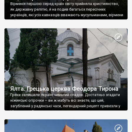
Вірменія першою серед країн світу прийняла християнство,
як державну релігію, й на подив багатьох пересічних
українців, які усіх кавказців вважають мусульманами, вірмени
є відданими вірянами Христа
Ялта. Грецька церква Феодора Тирона
Греки залишили Україні чималий спадок. Достатньо згадати
ніжинські огірочки – ви ж мабуть всі знаєте, що цей,
загублений у радянські часи, легендарний рецепт привезли у
Ніжин греки?