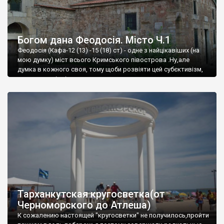
Богом дана Феодосія. Місто Ч.1
Феодосія (Кафа-12 (13) -15 (18) ст) - одне з найцікавіших (на
мою думку) міст всього Кримського півострова .Ну,але
думка в кожного своя, тому щоби розвіяти цей субєктивізм,
запрошую відвідати це
Тарханкутская кругосветка(от
Черноморского до Атлеша)
К сожалению настоящей "кругосветки" не получилось,пройти