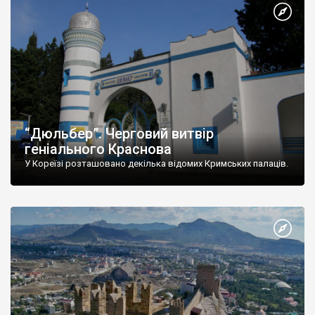
“Дюльбер”. Черговий витвір
геніального Краснова
У Кореїзі розташовано декілька відомих Кримських палаців.