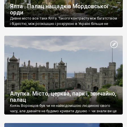
Ялта . Палац нащадків Мордовської
орди
Дивне місто все таки Ялта. Такого контрасту між багатством
і бідністю, між розкішшю і розрухою в Україні більше не
знайдеш.
Алупка. Місто, церква, парк і, звичайно,
палац
Князь Воронцов був чи не найвідомішою людиною свого
часу, але давайте не будемо кривити душею – чи знали ви це
прізвище до відвідин Алупки? Мабуть все таки ні.