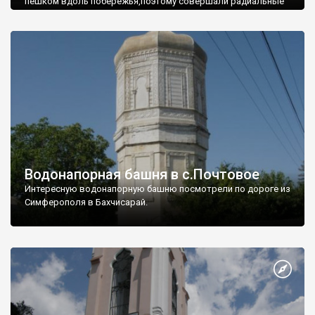
пешком вдоль побережья,поэтому совершали радиальные
вылазки из Оленевки.
Водонапорная башня в с.Почтовое
Интересную водонапорную башню посмотрели по дороге из
Симферополя в Бахчисарай.