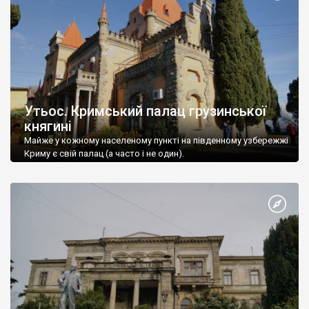
Утьос. Кримський палац грузинської
княгині
Майже у кожному населеному пункті на південному узбережжі
Криму є свій палац (а часто і не один).