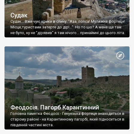
Судак
Судак... Вже чую крики в спину: "Ааа, попса! Муляжна фортеця!
Місце,туристами затерте до дір!..." Но то шо? А мене ще там
не було, ну не "дірявив" я там нічого... принаймні до цього літа.
Феодосія. Пагорб Карантинний
Головна памятка Феодосії - Генуезька фортеця знаходиться в
старому районі - на Карантинному пагорбі, який підноситься в
південній частині міста.