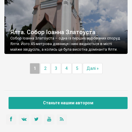
Ялта. Собор Іоанна Златоуста
Собор Іоанна Златоуста – одна із перших мурованих споруд
Ялти. Його 45-метрова дзвіниця і нині видніється в місті
майже звідусіль, а колись це була висотна домінанта Ялти.
1
2
3
4
5
Далі »
Станьте нашим автором