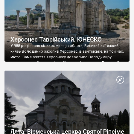
Херсонес Таврійський. ЮНЕСКО
У 988 році, після кількох місяців облоги, Великий київський
князь Володимир захопив Херсонес, візантійське, на той час,
місто. Саме взяття Херсонесу дозволило Володимиру
диктувати свої умови візантійському імператору Василю ІІ, та
одружитися з його дочкою Ганною. Цього ж року, в
Херсонесі Володимир-язичник, став Василем-християнином.
А потім було Хрещення Русі. На честь Херсонесу Таврійського
названо місто […]
Ялта. Вірменська церква Святої Ріпсіме