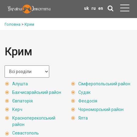
uk
ru
en
Головна
>
Крим
Крим
Алушта
Сімферопольський район
Бахчисарайський район
Судак
Євпаторія
Феодосія
Керч
Чорноморський район
Красноперекопський
Ялта
район
Севастополь