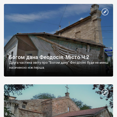
Богом дана Феодосія. Місто Ч.2
Друга частина звіту про "Богом дану" Феодосію буде не менш
насиченою ніж перша.