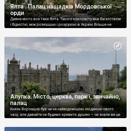
Ялта . Палац нащадків Мордовської
орди
Дивне місто все таки Ялта. Такого контрасту між багатством
і бідністю, між розкішшю і розрухою в Україні більше не
знайдеш.
Алупка. Місто, церква, парк і, звичайно,
палац
Князь Воронцов був чи не найвідомішою людиною свого
часу, але давайте не будемо кривити душею – чи знали ви це
прізвище до відвідин Алупки? Мабуть все таки ні.