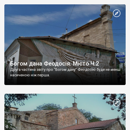
Богом дана Феодосія. Місто Ч.2
Друга частина звіту про "Богом дану" Феодосію буде не менш
насиченою ніж перша.