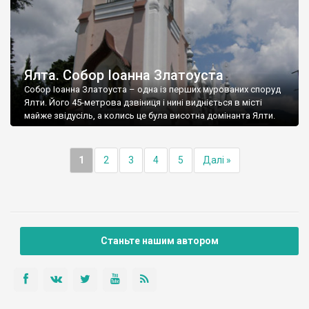
Ялта. Собор Іоанна Златоуста
Собор Іоанна Златоуста – одна із перших мурованих споруд
Ялти. Його 45-метрова дзвіниця і нині видніється в місті
майже звідусіль, а колись це була висотна домінанта Ялти.
1
2
3
4
5
Далі »
Станьте нашим автором