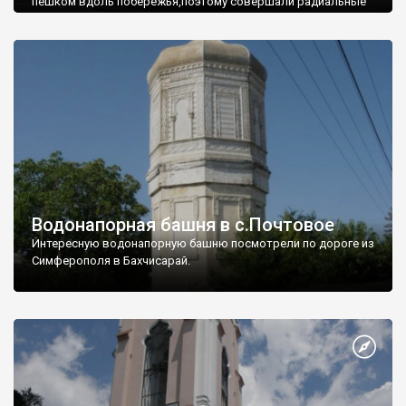
пешком вдоль побережья,поэтому совершали радиальные
вылазки из Оленевки.
Водонапорная башня в с.Почтовое
Интересную водонапорную башню посмотрели по дороге из
Симферополя в Бахчисарай.