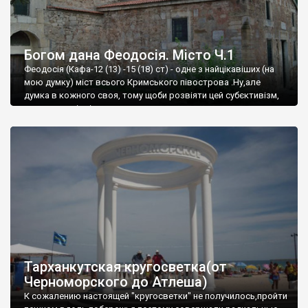
Богом дана Феодосія. Місто Ч.1
Феодосія (Кафа-12 (13) -15 (18) ст) - одне з найцікавіших (на
мою думку) міст всього Кримського півострова .Ну,але
думка в кожного своя, тому щоби розвіяти цей субєктивізм,
запрошую відвідати це
Тарханкутская кругосветка(от
Черноморского до Атлеша)
К сожалению настоящей "кругосветки" не получилось,пройти