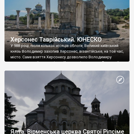
Херсонес Таврійський. ЮНЕСКО
У 988 році, після кількох місяців облоги, Великий київський
князь Володимир захопив Херсонес, візантійське, на той час,
місто. Саме взяття Херсонесу дозволило Володимиру
диктувати свої умови візантійському імператору Василю ІІ, та
одружитися з його дочкою Ганною. Цього ж року, в
Херсонесі Володимир-язичник, став Василем-християнином.
А потім було Хрещення Русі. На честь Херсонесу Таврійського
названо місто […]
Ялта. Вірменська церква Святої Ріпсіме