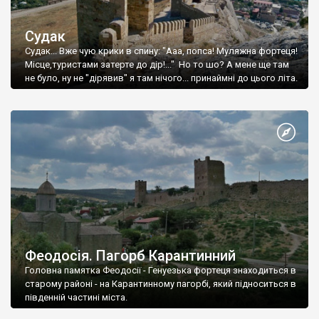
Судак
Судак... Вже чую крики в спину: "Ааа, попса! Муляжна фортеця!
Місце,туристами затерте до дір!..." Но то шо? А мене ще там
не було, ну не "дірявив" я там нічого... принаймні до цього літа.
Феодосія. Пагорб Карантинний
Головна памятка Феодосії - Генуезька фортеця знаходиться в
старому районі - на Карантинному пагорбі, який підноситься в
південній частині міста.