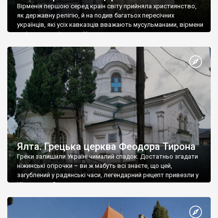
Вірменія першою серед країн світу прийняла християнство,
як державну релігію, й на подив багатьох пересічних
українців, які усіх кавказців вважають мусульманами, вірмени
є відданими вірянами Христа
Ялта. Грецька церква Феодора Тирона
Греки залишили Україні чималий спадок. Достатньо згадати
ніжинські огірочки – ви ж мабуть всі знаєте, що цей,
загублений у радянські часи, легендарний рецепт привезли у
Ніжин греки?