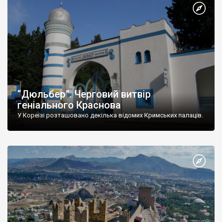
“Дюльбер”. Черговий витвір
геніального Краснова
У Кореїзі розташовано декілька відомих Кримських палаців.