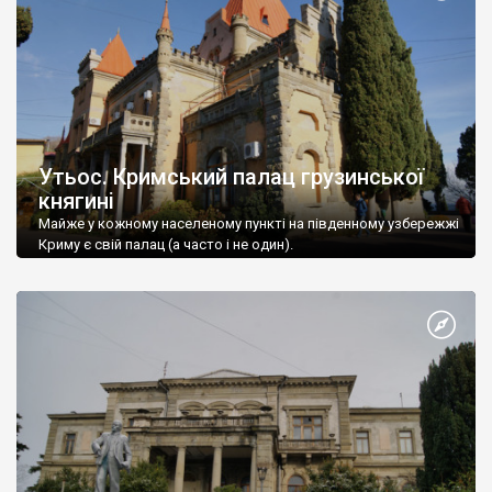
Утьос. Кримський палац грузинської
княгині
Майже у кожному населеному пункті на південному узбережжі
Криму є свій палац (а часто і не один).