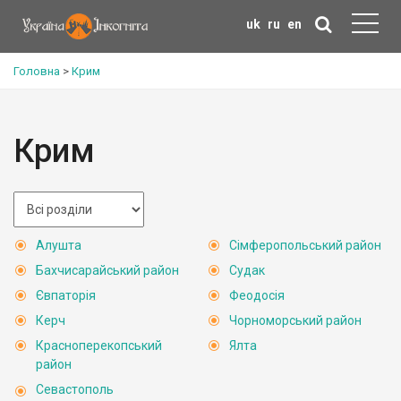
uk
ru
en
Головна
>
Крим
Крим
Алушта
Сімферопольський район
Бахчисарайський район
Судак
Євпаторія
Феодосія
Керч
Чорноморський район
Красноперекопський
Ялта
район
Севастополь