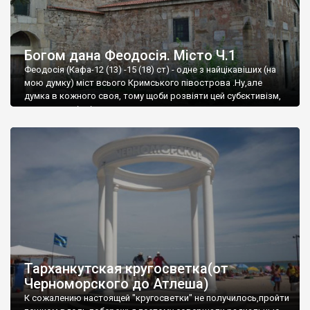
Богом дана Феодосія. Місто Ч.1
Феодосія (Кафа-12 (13) -15 (18) ст) - одне з найцікавіших (на
мою думку) міст всього Кримського півострова .Ну,але
думка в кожного своя, тому щоби розвіяти цей субєктивізм,
запрошую відвідати це
Тарханкутская кругосветка(от
Черноморского до Атлеша)
К сожалению настоящей "кругосветки" не получилось,пройти