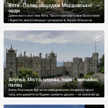
Ялта . Палац нащадків Мордовської
орди
Дивне місто все таки Ялта. Такого контрасту між багатством
і бідністю, між розкішшю і розрухою в Україні більше не
знайдеш.
Алупка. Місто, церква, парк і, звичайно,
палац
Князь Воронцов був чи не найвідомішою людиною свого
часу, але давайте не будемо кривити душею – чи знали ви це
прізвище до відвідин Алупки? Мабуть все таки ні.