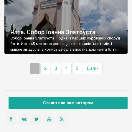
Ялта. Собор Іоанна Златоуста
Собор Іоанна Златоуста – одна із перших мурованих споруд
Ялти. Його 45-метрова дзвіниця і нині видніється в місті
майже звідусіль, а колись це була висотна домінанта Ялти.
1
2
3
4
5
Далі »
Станьте нашим автором