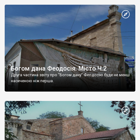
Богом дана Феодосія. Місто Ч.2
Друга частина звіту про "Богом дану" Феодосію буде не менш
насиченою ніж перша.