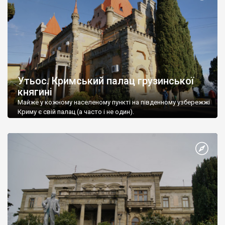
Утьос. Кримський палац грузинської
княгині
Майже у кожному населеному пункті на південному узбережжі
Криму є свій палац (а часто і не один).