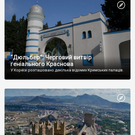
“Дюльбер”. Черговий витвір
геніального Краснова
У Кореїзі розташовано декілька відомих Кримських палаців.