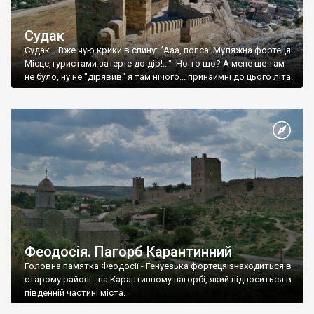
Судак
Судак... Вже чую крики в спину: "Ааа, попса! Муляжна фортеця!
Місце,туристами затерте до дір!..." Но то шо? А мене ще там
не було, ну не "дірявив" я там нічого... принаймні до цього літа.
Феодосія. Пагорб Карантинний
Головна памятка Феодосії - Генуезька фортеця знаходиться в
старому районі - на Карантинному пагорбі, який підноситься в
південній частині міста.