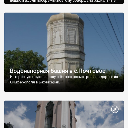
пешком вдоль побережья,поэтому совершали радиальные
вылазки из Оленевки.
Водонапорная башня в с.Почтовое
Интересную водонапорную башню посмотрели по дороге из
Симферополя в Бахчисарай.