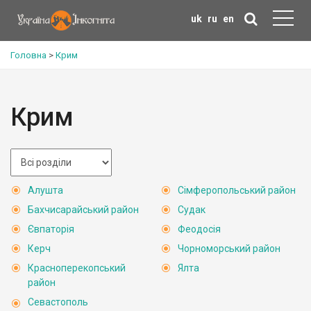
uk
ru
en
Головна
>
Крим
Крим
Алушта
Сімферопольський район
Бахчисарайський район
Судак
Євпаторія
Феодосія
Керч
Чорноморський район
Красноперекопський
Ялта
район
Севастополь