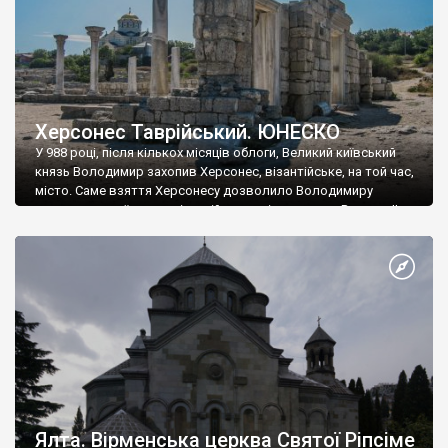
Херсонес Таврійський. ЮНЕСКО
У 988 році, після кількох місяців облоги, Великий київський
князь Володимир захопив Херсонес, візантійське, на той час,
місто. Саме взяття Херсонесу дозволило Володимиру
диктувати свої умови візантійському імператору Василю ІІ, та
одружитися з його дочкою Ганною. Цього ж року, в
Херсонесі Володимир-язичник, став Василем-християнином.
А потім було Хрещення Русі. На честь Херсонесу Таврійського
названо місто […]
Ялта. Вірменська церква Святої Ріпсіме