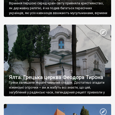
Вірменія першою серед країн світу прийняла християнство,
як державну релігію, й на подив багатьох пересічних
українців, які усіх кавказців вважають мусульманами, вірмени
є відданими вірянами Христа
Ялта. Грецька церква Феодора Тирона
Греки залишили Україні чималий спадок. Достатньо згадати
ніжинські огірочки – ви ж мабуть всі знаєте, що цей,
загублений у радянські часи, легендарний рецепт привезли у
Ніжин греки?