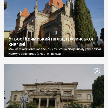
Утьос. Кримський палац грузинської
княгині
Майже у кожному населеному пункті на південному узбережжі
Криму є свій палац (а часто і не один).