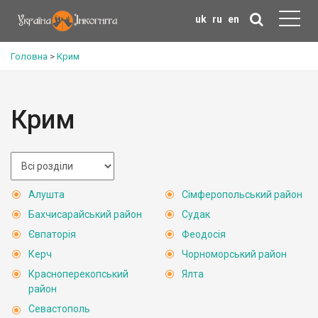
uk
ru
en
Головна
>
Крим
Крим
Алушта
Сімферопольський район
Бахчисарайський район
Судак
Євпаторія
Феодосія
Керч
Чорноморський район
Красноперекопський
Ялта
район
Севастополь