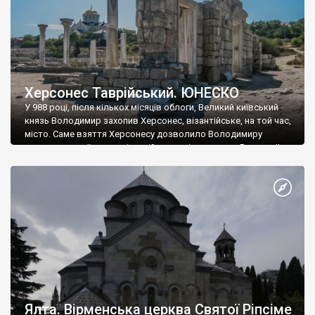
Херсонес Таврійський. ЮНЕСКО
У 988 році, після кількох місяців облоги, Великий київський
князь Володимир захопив Херсонес, візантійське, на той час,
місто. Саме взяття Херсонесу дозволило Володимиру
диктувати свої умови візантійському імператору Василю ІІ, та
одружитися з його дочкою Ганною. Цього ж року, в
Херсонесі Володимир-язичник, став Василем-християнином.
А потім було Хрещення Русі. На честь Херсонесу Таврійського
названо місто […]
Ялта. Вірменська церква Святої Ріпсіме