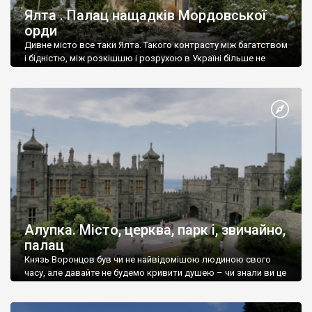
Ялта . Палац нащадків Мордовської
орди
Дивне місто все таки Ялта. Такого контрасту між багатством
і бідністю, між розкішшю і розрухою в Україні більше не
знайдеш.
Алупка. Місто, церква, парк і, звичайно,
палац
Князь Воронцов був чи не найвідомішою людиною свого
часу, але давайте не будемо кривити душею – чи знали ви це
прізвище до відвідин Алупки? Мабуть все таки ні.