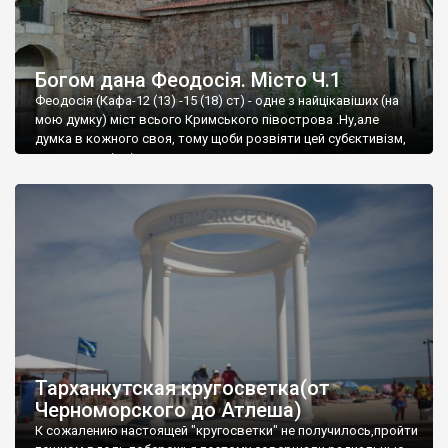
Богом дана Феодосія. Місто Ч.1
Феодосія (Кафа-12 (13) -15 (18) ст) - одне з найцікавіших (на
мою думку) міст всього Кримського півострова .Ну,але
думка в кожного своя, тому щоби розвіяти цей субєктивізм,
запрошую відвідати це
Тарханкутская кругосветка(от
Черноморского до Атлеша)
К сожалению настоящей "кругосветки" не получилось,пройти