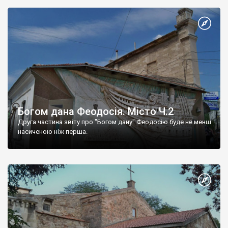
Богом дана Феодосія. Місто Ч.2
Друга частина звіту про "Богом дану" Феодосію буде не менш
насиченою ніж перша.