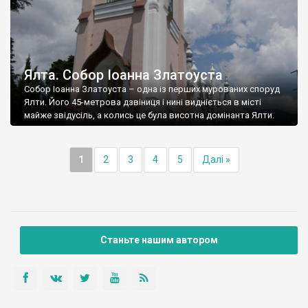
Ялта. Собор Іоанна Златоуста
Собор Іоанна Златоуста – одна із перших мурованих споруд
Ялти. Його 45-метрова дзвіниця і нині видніється в місті
майже звідусіль, а колись це була висотна домінанта Ялти.
1
2
3
4
5
Далі »
Станьте нашим автором