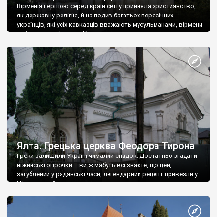
Вірменія першою серед країн світу прийняла християнство,
як державну релігію, й на подив багатьох пересічних
українців, які усіх кавказців вважають мусульманами, вірмени
є відданими вірянами Христа
Ялта. Грецька церква Феодора Тирона
Греки залишили Україні чималий спадок. Достатньо згадати
ніжинські огірочки – ви ж мабуть всі знаєте, що цей,
загублений у радянські часи, легендарний рецепт привезли у
Ніжин греки?