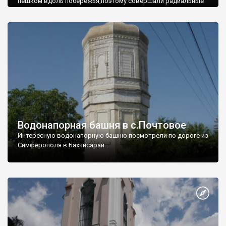
пешком вдоль побережья,поэтому совершали радиальные
вылазки из Оленевки.
Водонапорная башня в с.Почтовое
Интересную водонапорную башню посмотрели по дороге из
Симферополя в Бахчисарай.