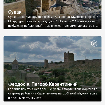
Судак
Судак... Вже чую крики в спину: "Ааа, попса! Муляжна фортеця!
Місце,туристами затерте до дір!..." Но то шо? А мене ще там
не було, ну не "дірявив" я там нічого... принаймні до цього літа.
Феодосія. Пагорб Карантинний
Головна памятка Феодосії - Генуезька фортеця знаходиться в
старому районі - на Карантинному пагорбі, який підноситься в
південній частині міста.