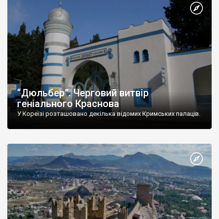
“Дюльбер”. Черговий витвір
геніального Краснова
У Кореїзі розташовано декілька відомих Кримських палаців.