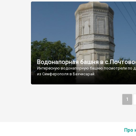
Водонапорная башня в с.Почтово
Интересную водонапорную башню посмотрели по д
из Симферополя в Бахчисарай.
1
Про 