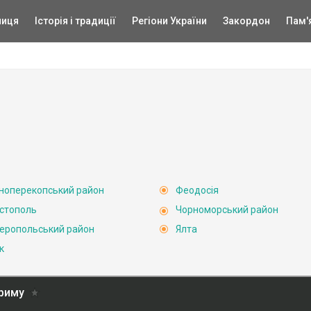
ниця
Історія і традиції
Регіони України
Закордон
Пам'
ноперекопський район
Феодосія
стополь
Чорноморський район
еропольський район
Ялта
к