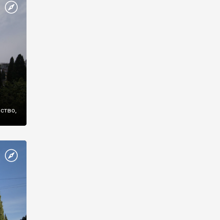
же
нство,