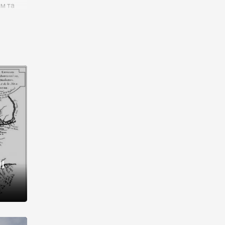
им та
ора і
є
го типу,
ей-
рний
ста:
 райони
від 2
I
і,
рукти,
 котрі