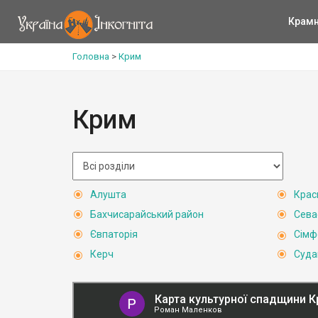
Крам
Головна
>
Крим
Крим
Алушта
Крас
Бахчисарайський район
Сева
Євпаторія
Сімф
Керч
Суда