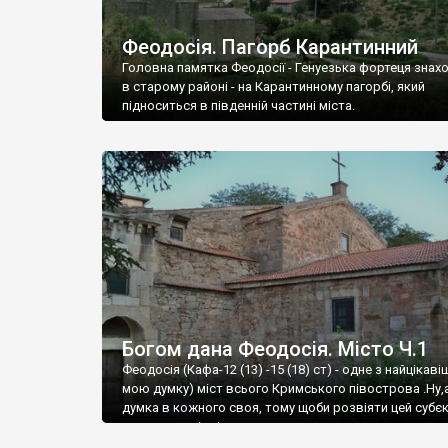
Феодосія. Пагорб Карантинний
Головна памятка Феодосії - Генуезька фортеця знах
в старому районі - на Карантинному пагорбі, який
підноситься в південній частині міста.
Богом дана Феодосія. Місто Ч.1
Феодосія (Кафа-12 (13) -15 (18) ст) - одне з найцікаві
мою думку) міст всього Кримського півострова .Ну,
думка в кожного своя, тому щоби розвіяти цей субєк
запрошую відвідати це