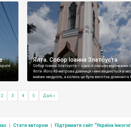
е
Ялта. Собор Іоанна Златоуста
ороге
Собор Іоанна Златоуста – одна із перших мурованих 
Ялти. Його 45-метрова дзвіниця і нині видніється в міс
майже звідусіль, а колись це була висотна домінанта 
2
3
4
5
Далі »
нас
Стати автором
Підтримати сайт “Україна Інкогні