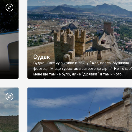
Судак
Судак... Вже чую крики в спину: "Ааа, попса! Муляжна
фортеця! Місце,туристами затерте до дір!..." Но то шо
мене ще там не було, ну не "дірявив" я там нічого...
принаймні до цього літа.