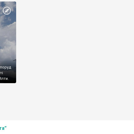
споруд
ті
Ялти.
та”