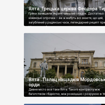
Ялта. Грецька церква Феодора Ти
Греки залишили Україні чималий спадок. Достатньо 
ніжинські огірочки – ви ж мабуть всі знаєте, що цей,
загублений у радянські часи, легендарний рецепт пр
Ніжин греки?
Ялта . Палац нащадків Мордовськ
орди
Дивне місто все таки Ялта. Такого контрасту між
багатством і бідністю, між розкішшю і розрухою в Ук
більше не знайдеш.