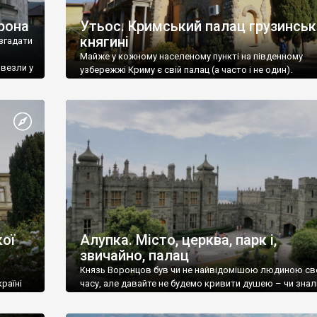
рона
Утьос. Кримський палац грузинськ
княгині
згадати
Майже у кожному населеному пункті на південному
ивезли у
узбережжі Криму є свій палац (а часто і не один).
ої
Алупка. Місто, церква, парк і,
звичайно, палац
Князь Воронцов був чи не найвідомішою людиною св
раїні
часу, але давайте не будемо кривити душею – чи знал
це прізвище до відвідин Алупки? Мабуть все таки ні.