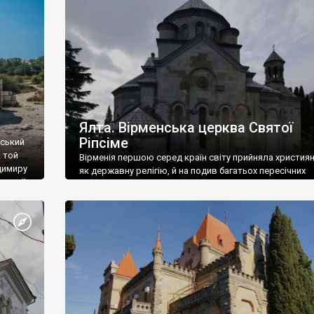
ефактів
називаються «повстяками» (postaki)…” “Вино. Крим
єкту
виробляє відмінне вино і його вдосталь: воно все ду
го».
легке біле і дуже […]
ти та
Ялта. Вірменська церква Святої
Ріпсіме
вський
 той
Вірменія першою серед країн світу прийняла христия
димиру
як державну релігію, й на подив багатьох пересічних
илю ІІ,
українців, які усіх кавказців вважають мусульманами,
 в
вірмени є відданими вірянами Христа