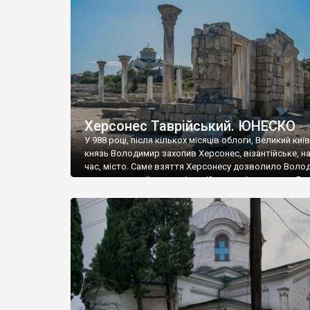
музею «Новгородський музей-заповідник» сотні арт
візантійської доби. Раритети викрадені з фондів об’
культурної спадщини ЮНЕСКО «Херсонеса Таврійсько
Офіційно – на виставку «Золото Візантії», але експер
влада в Україні вважають це лише […]
Херсонес Таврійський. ЮНЕСКО
У 988 році, після кількох місяців облоги, Великий киї
князь Володимир захопив Херсонес, візантійське, на
час, місто. Саме взяття Херсонесу дозволило Воло
диктувати свої умови візантійському імператору Вас
та одружитися з його дочкою Ганною. Цього ж року,
Херсонесі Володимир-язичник, став Василем-
християнином. А потім було Хрещення Русі. На честь
Херсонесу Таврійського названо місто […]