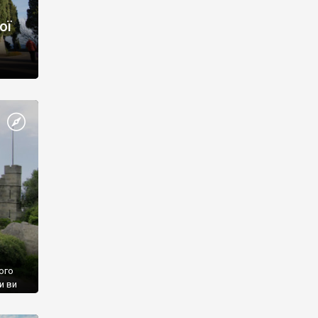
ої
ого
и ви