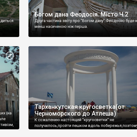
Богом дана Феодосія. Місто Ч.2
одиться
Друга частина звіту про "Богом дану" Феодосію буде 
менш насиченою ніж перша.
Тарханкутская кругосветка(от
Черноморского до Атлеша)
ших (на
але
К сожалению настоящей "кругосветки" не
тивізм,
получилось,пройти пешком вдоль побережья,поэтом
совершали радиальные вылазки из Оленевки.