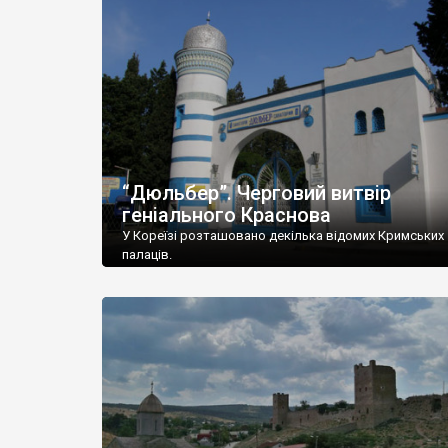
“Дюльбер”. Черговий витвір
геніального Краснова
У Кореїзі розташовано декілька відомих Кримських
палаців.