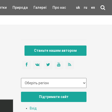
ятки
Природа
Галереї
Про нас
uk
ru
en
Станьте нашим автором
Підтримати сайт
Вхід