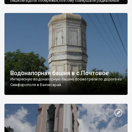
пешком вдоль побережья,поэтому совершали радиальные
вылазки из Оленевки.
Водонапорная башня в с.Почтовое
Интересную водонапорную башню посмотрели по дороге из
Симферополя в Бахчисарай.