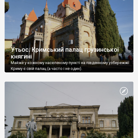
Утьос. Кримський палац грузинської
княгині
Майже у кожному населеному пункті на південному узбережжі
Криму є свій палац (а часто і не один).