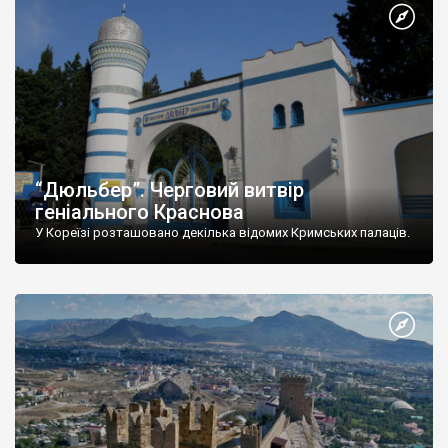
“Дюльбер”. Черговий витвір
геніального Краснова
У Кореїзі розташовано декілька відомих Кримських палаців.