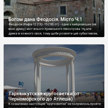
Богом дана Феодосія. Місто Ч.1
Феодосія (Кафа-12 (13) -15 (18) ст) - одне з найцікавіших (на
мою думку) міст всього Кримського півострова .Ну,але
думка в кожного своя, тому щоби розвіяти цей субєктивізм,
запрошую відвідати це
Тарханкутская кругосветка(от
Черноморского до Атлеша)
К сожалению настоящей "кругосветки" не получилось,пройти