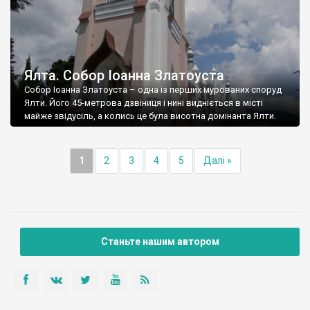
Ялта. Собор Іоанна Златоуста
Собор Іоанна Златоуста – одна із перших мурованих споруд
Ялти. Його 45-метрова дзвіниця і нині видніється в місті
майже звідусіль, а колись це була висотна домінанта Ялти.
1
2
3
4
5
Далі »
Станьте нашим автором