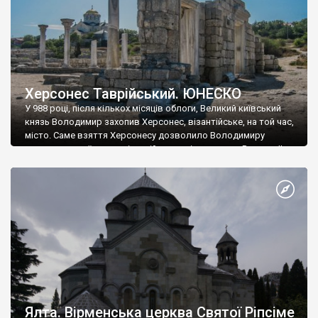
Херсонес Таврійський. ЮНЕСКО
У 988 році, після кількох місяців облоги, Великий київський
князь Володимир захопив Херсонес, візантійське, на той час,
місто. Саме взяття Херсонесу дозволило Володимиру
диктувати свої умови візантійському імператору Василю ІІ, та
одружитися з його дочкою Ганною. Цього ж року, в
Херсонесі Володимир-язичник, став Василем-християнином.
А потім було Хрещення Русі. На честь Херсонесу Таврійського
названо місто […]
Ялта. Вірменська церква Святої Ріпсіме