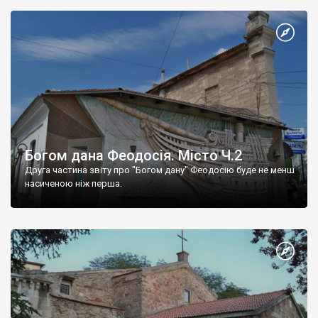
Богом дана Феодосія. Місто Ч.2
Друга частина звіту про "Богом дану" Феодосію буде не менш
насиченою ніж перша.