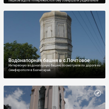
пешком вдоль побережья,поэтому совершали радиальные
вылазки из Оленевки.
Водонапорная башня в с.Почтовое
Интересную водонапорную башню посмотрели по дороге из
Симферополя в Бахчисарай.