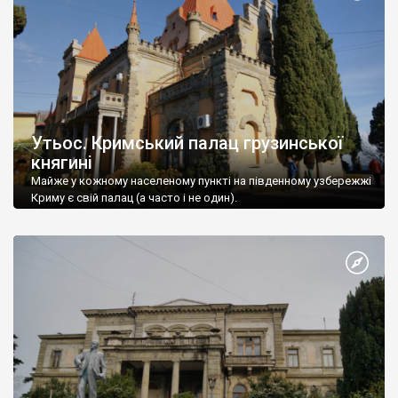
Утьос. Кримський палац грузинської
княгині
Майже у кожному населеному пункті на південному узбережжі
Криму є свій палац (а часто і не один).