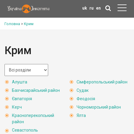
uk
ru
en
Головна
>
Крим
Крим
Алушта
Сімферопольський район
Бахчисарайський район
Судак
Євпаторія
Феодосія
Керч
Чорноморський район
Красноперекопський
Ялта
район
Севастополь