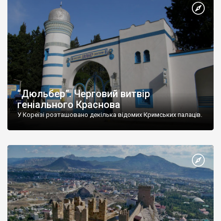
“Дюльбер”. Черговий витвір
геніального Краснова
У Кореїзі розташовано декілька відомих Кримських палаців.