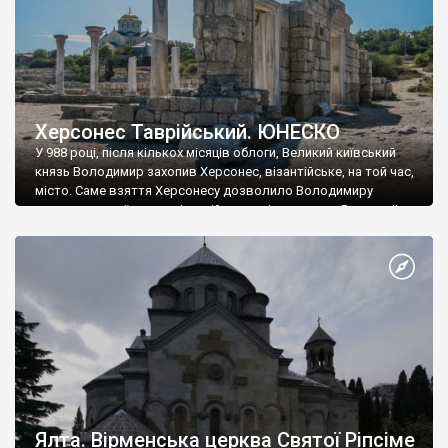
Херсонес Таврійський. ЮНЕСКО
У 988 році, після кількох місяців облоги, Великий київський
князь Володимир захопив Херсонес, візантійське, на той час,
місто. Саме взяття Херсонесу дозволило Володимиру
диктувати свої умови візантійському імператору Василю ІІ, та
одружитися з його дочкою Ганною. Цього ж року, в
Херсонесі Володимир-язичник, став Василем-християнином.
А потім було Хрещення Русі. На честь Херсонесу Таврійського
названо місто […]
Ялта. Вірменська церква Святої Ріпсіме