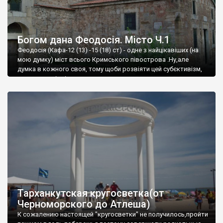
Богом дана Феодосія. Місто Ч.1
Феодосія (Кафа-12 (13) -15 (18) ст) - одне з найцікавіших (на
мою думку) міст всього Кримського півострова .Ну,але
думка в кожного своя, тому щоби розвіяти цей субєктивізм,
запрошую відвідати це
Тарханкутская кругосветка(от
Черноморского до Атлеша)
К сожалению настоящей "кругосветки" не получилось,пройти