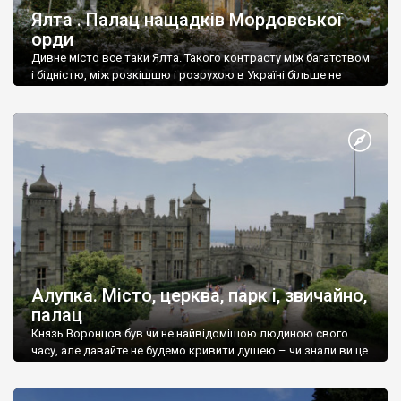
Ялта . Палац нащадків Мордовської
орди
Дивне місто все таки Ялта. Такого контрасту між багатством
і бідністю, між розкішшю і розрухою в Україні більше не
знайдеш.
Алупка. Місто, церква, парк і, звичайно,
палац
Князь Воронцов був чи не найвідомішою людиною свого
часу, але давайте не будемо кривити душею – чи знали ви це
прізвище до відвідин Алупки? Мабуть все таки ні.