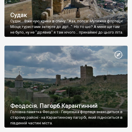
Судак
Судак... Вже чую крики в спину: "Ааа, попса! Муляжна фортеця!
Місце,туристами затерте до дір!..." Но то шо? А мене ще там
не було, ну не "дірявив" я там нічого... принаймні до цього літа.
Феодосія. Пагорб Карантинний
Головна памятка Феодосії - Генуезька фортеця знаходиться в
старому районі - на Карантинному пагорбі, який підноситься в
південній частині міста.