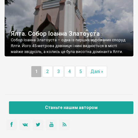
Ялта. Собор Іоанна Златоуста
Собор Іоанна Златоуста – одна із перших мурованих споруд
Ялти. Його 45-метрова дзвіниця і нині видніється в місті
майже звідусіль, а колись це була висотна домінанта Ялти.
1
2
3
4
5
Далі »
Станьте нашим автором