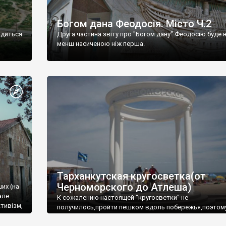
Богом дана Феодосія. Місто Ч.2
одиться
Друга частина звіту про "Богом дану" Феодосію буде 
менш насиченою ніж перша.
Тарханкутская кругосветка(от
Черноморского до Атлеша)
ших (на
але
К сожалению настоящей "кругосветки" не
тивізм,
получилось,пройти пешком вдоль побережья,поэтом
совершали радиальные вылазки из Оленевки.