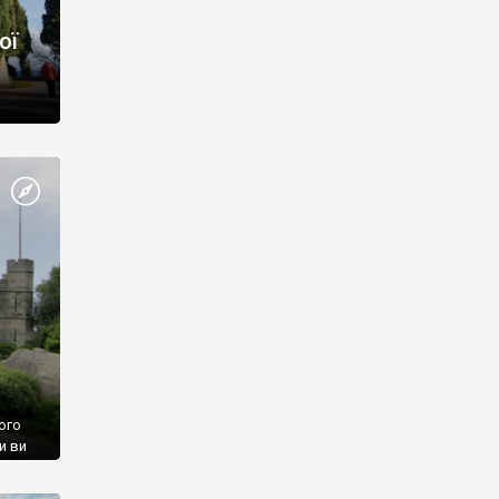
ої
ого
и ви