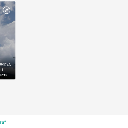
споруд
ті
Ялти.
та”