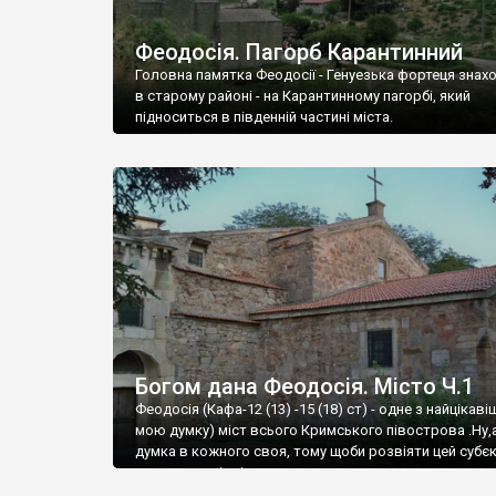
Феодосія. Пагорб Карантинний
Головна памятка Феодосії - Генуезька фортеця знах
в старому районі - на Карантинному пагорбі, який
підноситься в південній частині міста.
Богом дана Феодосія. Місто Ч.1
Феодосія (Кафа-12 (13) -15 (18) ст) - одне з найцікаві
мою думку) міст всього Кримського півострова .Ну,
думка в кожного своя, тому щоби розвіяти цей субєк
запрошую відвідати це