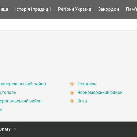
ниця
Історія і традиції
Регіони України
Закордон
Пам'
ноперекопський район
Феодосія
стополь
Чорноморський район
еропольський район
Ялта
к