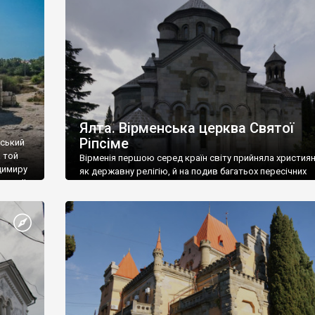
ефактів
називаються «повстяками» (postaki)…” “Вино. Крим
єкту
виробляє відмінне вино і його вдосталь: воно все ду
го».
легке біле і дуже […]
ти та
Ялта. Вірменська церква Святої
Ріпсіме
вський
 той
Вірменія першою серед країн світу прийняла христия
димиру
як державну релігію, й на подив багатьох пересічних
илю ІІ,
українців, які усіх кавказців вважають мусульманами,
 в
вірмени є відданими вірянами Христа