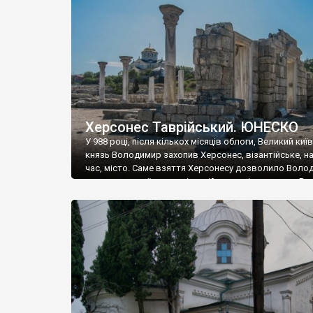
музею «Новгородський музей-заповідник» сотні арт
візантійської доби. Раритети викрадені з фондів об’
культурної спадщини ЮНЕСКО «Херсонеса Таврійсько
Офіційно – на виставку «Золото Візантії», але експер
влада в Україні вважають це лише […]
Херсонес Таврійський. ЮНЕСКО
У 988 році, після кількох місяців облоги, Великий киї
князь Володимир захопив Херсонес, візантійське, на
час, місто. Саме взяття Херсонесу дозволило Воло
диктувати свої умови візантійському імператору Вас
та одружитися з його дочкою Ганною. Цього ж року,
Херсонесі Володимир-язичник, став Василем-
християнином. А потім було Хрещення Русі. На честь
Херсонесу Таврійського названо місто […]