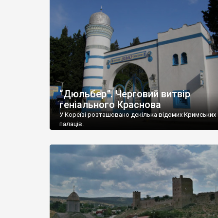
“Дюльбер”. Черговий витвір
геніального Краснова
У Кореїзі розташовано декілька відомих Кримських
палаців.