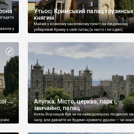
рона
Утьос. Кримський палац грузинськ
княгині
згадати
Майже у кожному населеному пункті на південному
ивезли у
узбережжі Криму є свій палац (а часто і не один).
ої
Алупка. Місто, церква, парк і,
звичайно, палац
Князь Воронцов був чи не найвідомішою людиною св
раїні
часу, але давайте не будемо кривити душею – чи знал
це прізвище до відвідин Алупки? Мабуть все таки ні.