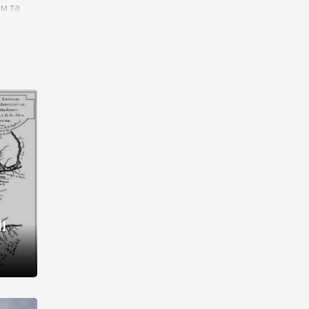
им та
ора і
є
го типу,
ей-
рний
ста:
 райони
від 2
I
і,
рукти,
 котрі