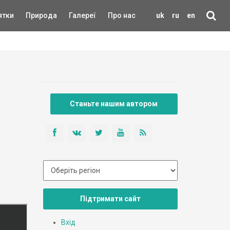
ятки
Природа
Галереї
Про нас
uk
ru
en
Станьте нашим автором
Підтримати сайт
Вхід