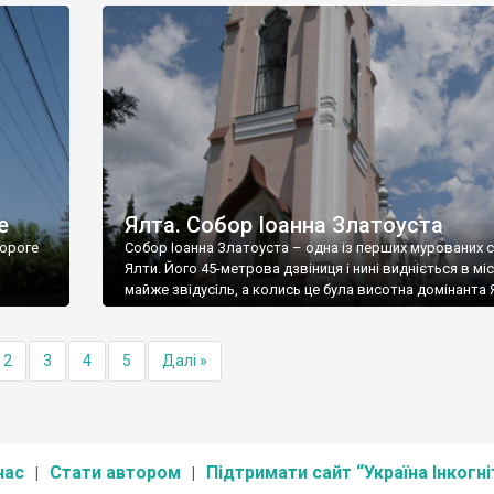
е
Ялта. Собор Іоанна Златоуста
ороге
Собор Іоанна Златоуста – одна із перших мурованих 
Ялти. Його 45-метрова дзвіниця і нині видніється в міс
майже звідусіль, а колись це була висотна домінанта 
2
3
4
5
Далі »
нас
Стати автором
Підтримати сайт “Україна Інкогні