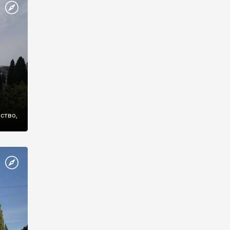
же
нство,