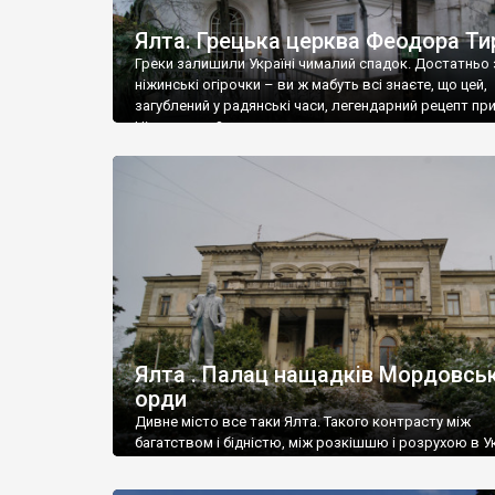
Ялта. Грецька церква Феодора Ти
Греки залишили Україні чималий спадок. Достатньо 
ніжинські огірочки – ви ж мабуть всі знаєте, що цей,
загублений у радянські часи, легендарний рецепт пр
Ніжин греки?
Ялта . Палац нащадків Мордовськ
орди
Дивне місто все таки Ялта. Такого контрасту між
багатством і бідністю, між розкішшю і розрухою в Ук
більше не знайдеш.