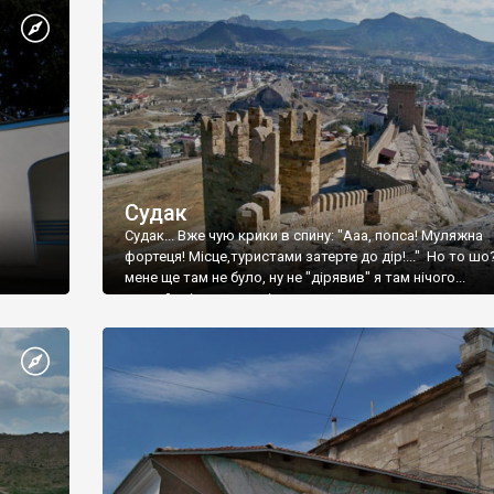
Судак
Судак... Вже чую крики в спину: "Ааа, попса! Муляжна
фортеця! Місце,туристами затерте до дір!..." Но то шо
мене ще там не було, ну не "дірявив" я там нічого...
принаймні до цього літа.