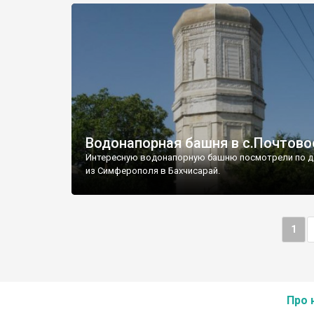
Водонапорная башня в с.Почтово
Интересную водонапорную башню посмотрели по д
из Симферополя в Бахчисарай.
1
Про 