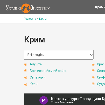
Крам
Головна
>
Крим
Крим
Алушта
Крас
Бахчисарайський район
Сева
Євпаторія
Сімф
Керч
Суда