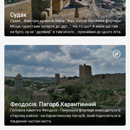
Судак
Судак... Вже чую крики в спину: "Ааа, попса! Муляжна фортеця!
Місце,туристами затерте до дір!..." Но то шо? А мене ще там
не було, ну не "дірявив" я там нічого... принаймні до цього літа.
Феодосія. Пагорб Карантинний
Головна памятка Феодосії - Генуезька фортеця знаходиться в
старому районі - на Карантинному пагорбі, який підноситься в
південній частині міста.