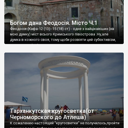
Богом дана Феодосія. Місто Ч.1
Феодосія (Кафа-12 (13) -15 (18) ст) - одне з найцікавіших (на
мою думку) міст всього Кримського півострова .Ну,але
думка в кожного своя, тому щоби розвіяти цей субєктивізм,
запрошую відвідати це
Тарханкутская кругосветка(от
Черноморского до Атлеша)
К сожалению настоящей "кругосветки" не получилось,пройти