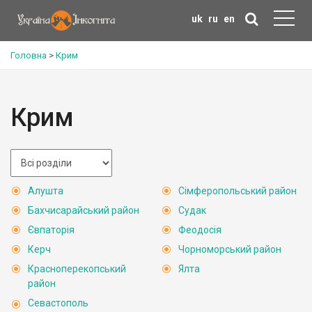
uk
ru
en
Головна
>
Крим
Крим
Алушта
Сімферопольський район
Бахчисарайський район
Судак
Євпаторія
Феодосія
Керч
Чорноморський район
Красноперекопський
Ялта
район
Севастополь