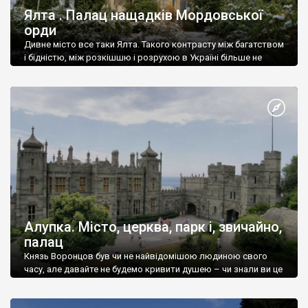
Ялта . Палац нащадків Мордовської
орди
Дивне місто все таки Ялта. Такого контрасту між багатством
і бідністю, між розкішшю і розрухою в Україні більше не
знайдеш.
Алупка. Місто, церква, парк і, звичайно,
палац
Князь Воронцов був чи не найвідомішою людиною свого
часу, але давайте не будемо кривити душею – чи знали ви це
прізвище до відвідин Алупки? Мабуть все таки ні.