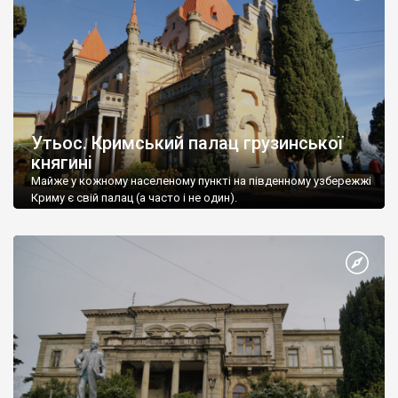
Утьос. Кримський палац грузинської
княгині
Майже у кожному населеному пункті на південному узбережжі
Криму є свій палац (а часто і не один).