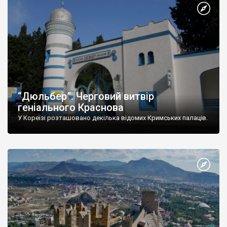
“Дюльбер”. Черговий витвір
геніального Краснова
У Кореїзі розташовано декілька відомих Кримських палаців.