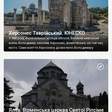
Херсонес Таврійський. ЮНЕСКО
У 988 році, після кількох місяців облоги, Великий київський
князь Володимир захопив Херсонес, візантійське, на той час,
місто. Саме взяття Херсонесу дозволило Володимиру
диктувати свої умови візантійському імператору Василю ІІ, та
одружитися з його дочкою Ганною. Цього ж року, в
Херсонесі Володимир-язичник, став Василем-християнином.
А потім було Хрещення Русі. На честь Херсонесу Таврійського
названо місто […]
Ялта. Вірменська церква Святої Ріпсіме