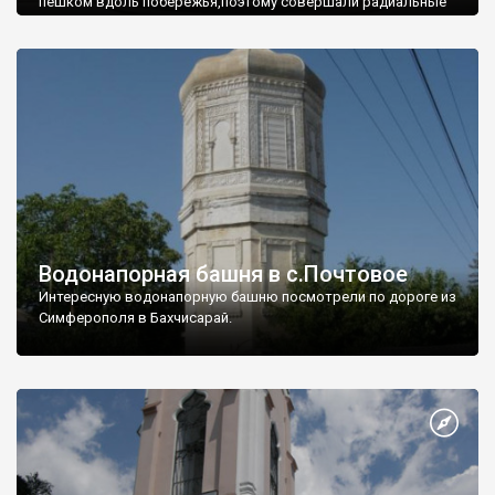
пешком вдоль побережья,поэтому совершали радиальные
вылазки из Оленевки.
Водонапорная башня в с.Почтовое
Интересную водонапорную башню посмотрели по дороге из
Симферополя в Бахчисарай.