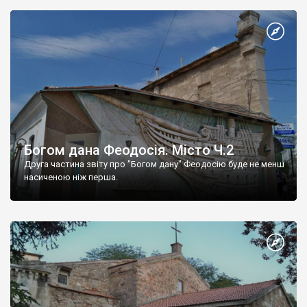
Богом дана Феодосія. Місто Ч.2
Друга частина звіту про "Богом дану" Феодосію буде не менш
насиченою ніж перша.