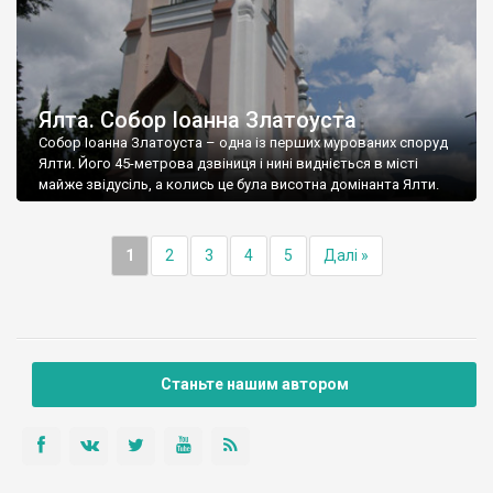
Ялта. Собор Іоанна Златоуста
Собор Іоанна Златоуста – одна із перших мурованих споруд
Ялти. Його 45-метрова дзвіниця і нині видніється в місті
майже звідусіль, а колись це була висотна домінанта Ялти.
1
2
3
4
5
Далі »
Станьте нашим автором