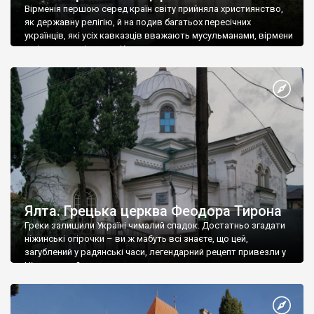
Вірменія першою серед країн світу прийняла християнство,
як державну релігію, й на подив багатьох пересічних
українців, які усіх кавказців вважають мусульманами, вірмени
є відданими вірянами Христа
Ялта. Грецька церква Феодора Тирона
Греки залишили Україні чималий спадок. Достатньо згадати
ніжинські огірочки – ви ж мабуть всі знаєте, що цей,
загублений у радянські часи, легендарний рецепт привезли у
Ніжин греки?