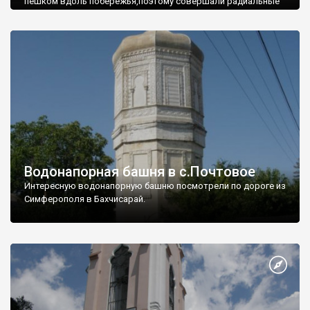
пешком вдоль побережья,поэтому совершали радиальные
вылазки из Оленевки.
Водонапорная башня в с.Почтовое
Интересную водонапорную башню посмотрели по дороге из
Симферополя в Бахчисарай.