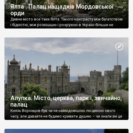
Ялта . Палац нащадків Мордовської
орди
Дивне місто все таки Ялта. Такого контрасту між багатством
і бідністю, між розкішшю і розрухою в Україні більше не
знайдеш.
Алупка. Місто, церква, парк і, звичайно,
палац
Князь Воронцов був чи не найвідомішою людиною свого
часу, але давайте не будемо кривити душею – чи знали ви це
прізвище до відвідин Алупки? Мабуть все таки ні.