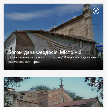
Богом дана Феодосія. Місто Ч.2
Друга частина звіту про "Богом дану" Феодосію буде не менш
насиченою ніж перша.