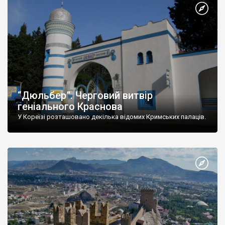
“Дюльбер”. Черговий витвір
геніального Краснова
У Кореїзі розташовано декілька відомих Кримських палаців.