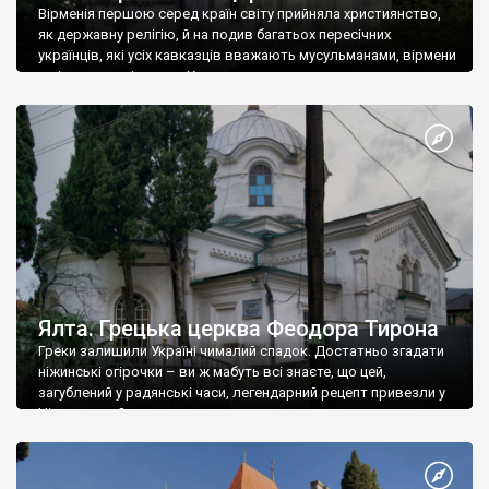
Вірменія першою серед країн світу прийняла християнство,
як державну релігію, й на подив багатьох пересічних
українців, які усіх кавказців вважають мусульманами, вірмени
є відданими вірянами Христа
Ялта. Грецька церква Феодора Тирона
Греки залишили Україні чималий спадок. Достатньо згадати
ніжинські огірочки – ви ж мабуть всі знаєте, що цей,
загублений у радянські часи, легендарний рецепт привезли у
Ніжин греки?