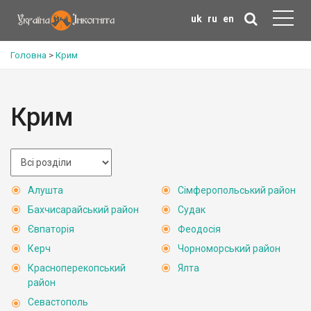
uk
ru
en
Головна
>
Крим
Крим
Алушта
Сімферопольський район
Бахчисарайський район
Судак
Євпаторія
Феодосія
Керч
Чорноморський район
Красноперекопський
Ялта
район
Севастополь