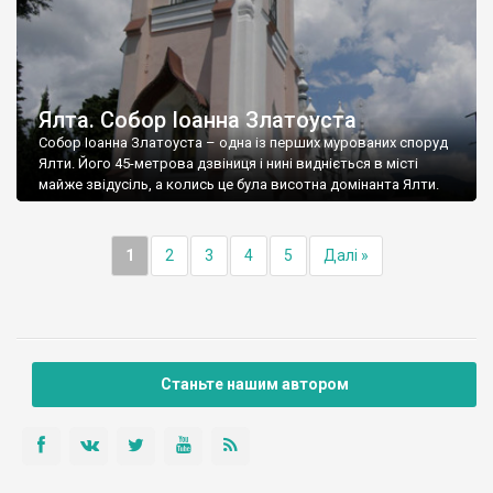
Ялта. Собор Іоанна Златоуста
Собор Іоанна Златоуста – одна із перших мурованих споруд
Ялти. Його 45-метрова дзвіниця і нині видніється в місті
майже звідусіль, а колись це була висотна домінанта Ялти.
1
2
3
4
5
Далі »
Станьте нашим автором