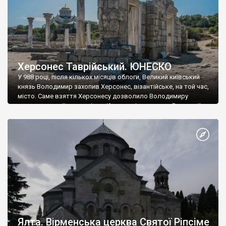
Херсонес Таврійський. ЮНЕСКО
У 988 році, після кількох місяців облоги, Великий київський
князь Володимир захопив Херсонес, візантійське, на той час,
місто. Саме взяття Херсонесу дозволило Володимиру
диктувати свої умови візантійському імператору Василю ІІ, та
одружитися з його дочкою Ганною. Цього ж року, в
Херсонесі Володимир-язичник, став Василем-християнином.
А потім було Хрещення Русі. На честь Херсонесу Таврійського
названо місто […]
Ялта. Вірменська церква Святої Ріпсіме