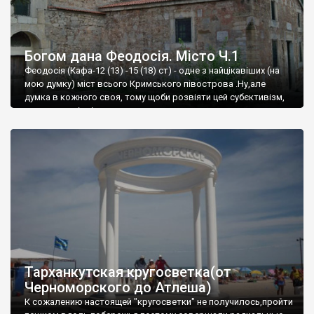
Богом дана Феодосія. Місто Ч.1
Феодосія (Кафа-12 (13) -15 (18) ст) - одне з найцікавіших (на
мою думку) міст всього Кримського півострова .Ну,але
думка в кожного своя, тому щоби розвіяти цей субєктивізм,
запрошую відвідати це
Тарханкутская кругосветка(от
Черноморского до Атлеша)
К сожалению настоящей "кругосветки" не получилось,пройти