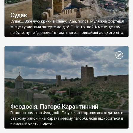
Судак
Судак... Вже чую крики в спину: "Ааа, попса! Муляжна фортеця!
Місце,туристами затерте до дір!..." Но то шо? А мене ще там
не було, ну не "дірявив" я там нічого... принаймні до цього літа.
Феодосія. Пагорб Карантинний
Головна памятка Феодосії - Генуезька фортеця знаходиться в
старому районі - на Карантинному пагорбі, який підноситься в
південній частині міста.