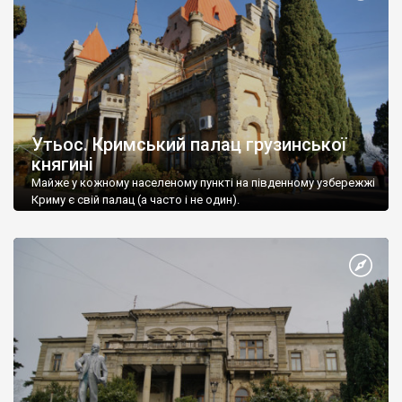
Утьос. Кримський палац грузинської
княгині
Майже у кожному населеному пункті на південному узбережжі
Криму є свій палац (а часто і не один).