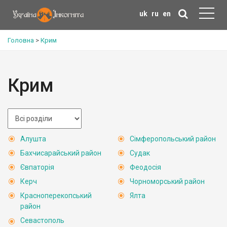
uk
ru
en
Головна
>
Крим
Крим
Алушта
Сімферопольський район
Бахчисарайський район
Судак
Євпаторія
Феодосія
Керч
Чорноморський район
Красноперекопський
Ялта
район
Севастополь