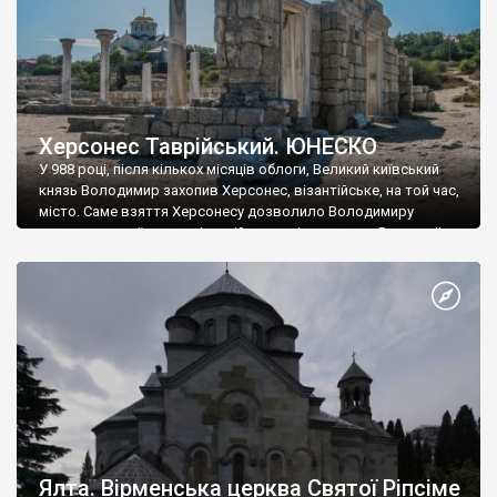
Херсонес Таврійський. ЮНЕСКО
У 988 році, після кількох місяців облоги, Великий київський
князь Володимир захопив Херсонес, візантійське, на той час,
місто. Саме взяття Херсонесу дозволило Володимиру
диктувати свої умови візантійському імператору Василю ІІ, та
одружитися з його дочкою Ганною. Цього ж року, в
Херсонесі Володимир-язичник, став Василем-християнином.
А потім було Хрещення Русі. На честь Херсонесу Таврійського
названо місто […]
Ялта. Вірменська церква Святої Ріпсіме