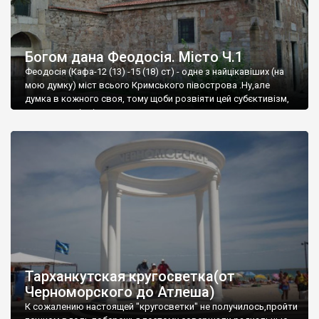
Богом дана Феодосія. Місто Ч.1
Феодосія (Кафа-12 (13) -15 (18) ст) - одне з найцікавіших (на
мою думку) міст всього Кримського півострова .Ну,але
думка в кожного своя, тому щоби розвіяти цей субєктивізм,
запрошую відвідати це
Тарханкутская кругосветка(от
Черноморского до Атлеша)
К сожалению настоящей "кругосветки" не получилось,пройти