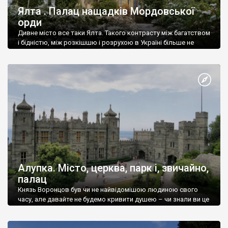
Ялта . Палац нащадків Мордовської
орди
Дивне місто все таки Ялта. Такого контрасту між багатством
і бідністю, між розкішшю і розрухою в Україні більше не
знайдеш.
Алупка. Місто, церква, парк і, звичайно,
палац
Князь Воронцов був чи не найвідомішою людиною свого
часу, але давайте не будемо кривити душею – чи знали ви це
прізвище до відвідин Алупки? Мабуть все таки ні.