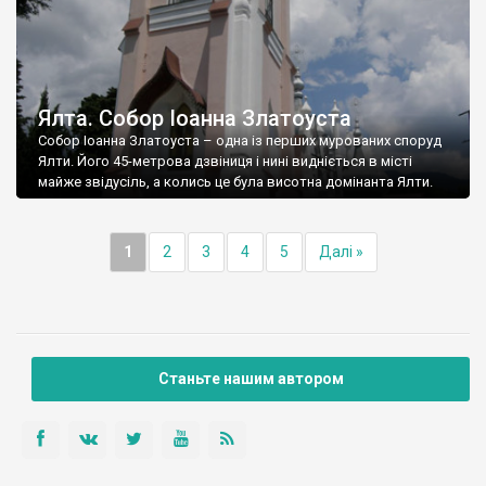
Ялта. Собор Іоанна Златоуста
Собор Іоанна Златоуста – одна із перших мурованих споруд
Ялти. Його 45-метрова дзвіниця і нині видніється в місті
майже звідусіль, а колись це була висотна домінанта Ялти.
1
2
3
4
5
Далі »
Станьте нашим автором