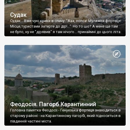
Судак
Судак... Вже чую крики в спину: "Ааа, попса! Муляжна фортеця!
Місце,туристами затерте до дір!..." Но то шо? А мене ще там
не було, ну не "дірявив" я там нічого... принаймні до цього літа.
Феодосія. Пагорб Карантинний
Головна памятка Феодосії - Генуезька фортеця знаходиться в
старому районі - на Карантинному пагорбі, який підноситься в
південній частині міста.