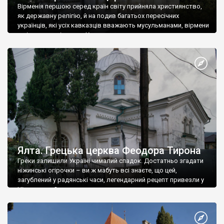
Вірменія першою серед країн світу прийняла християнство,
як державну релігію, й на подив багатьох пересічних
українців, які усіх кавказців вважають мусульманами, вірмени
є відданими вірянами Христа
Ялта. Грецька церква Феодора Тирона
Греки залишили Україні чималий спадок. Достатньо згадати
ніжинські огірочки – ви ж мабуть всі знаєте, що цей,
загублений у радянські часи, легендарний рецепт привезли у
Ніжин греки?