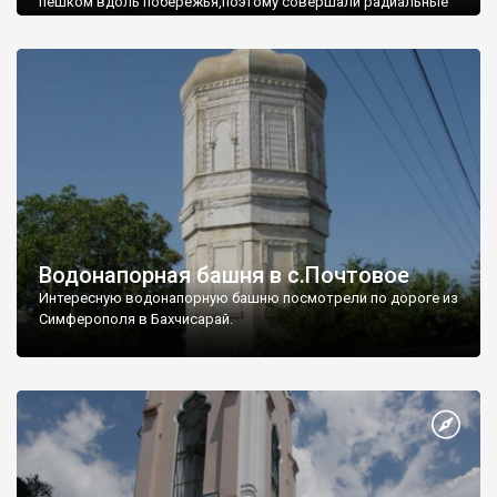
пешком вдоль побережья,поэтому совершали радиальные
вылазки из Оленевки.
Водонапорная башня в с.Почтовое
Интересную водонапорную башню посмотрели по дороге из
Симферополя в Бахчисарай.