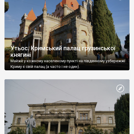
Утьос. Кримський палац грузинської
княгині
Майже у кожному населеному пункті на південному узбережжі
Криму є свій палац (а часто і не один).