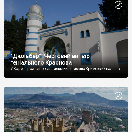
“Дюльбер”. Черговий витвір
геніального Краснова
У Кореїзі розташовано декілька відомих Кримських палаців.