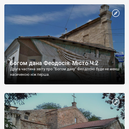
Богом дана Феодосія. Місто Ч.2
Друга частина звіту про "Богом дану" Феодосію буде не менш
насиченою ніж перша.