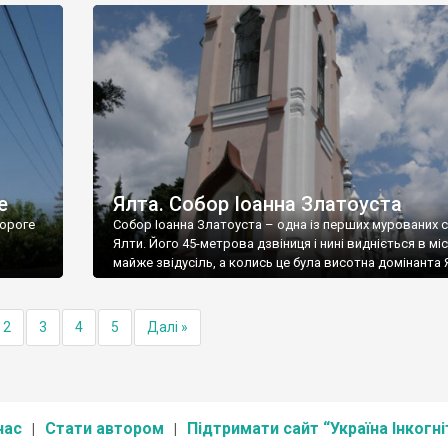
е
Ялта. Собор Іоанна Златоуста
ороге
Собор Іоанна Златоуста – одна із перших мурованих 
Ялти. Його 45-метрова дзвіниця і нині видніється в міс
майже звідусіль, а колись це була висотна домінанта 
2
3
4
5
Далі »
нас
Стати автором
Підтримати сайт “Україна Інкогні