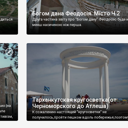
Богом дана Феодосія. Місто Ч.2
одиться
Друга частина звіту про "Богом дану" Феодосію буде 
менш насиченою ніж перша.
Тарханкутская кругосветка(от
Черноморского до Атлеша)
ших (на
але
К сожалению настоящей "кругосветки" не
тивізм,
получилось,пройти пешком вдоль побережья,поэтом
совершали радиальные вылазки из Оленевки.