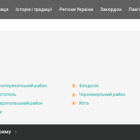
ниця
Історія і традиції
Регіони України
Закордон
Пам'
ноперекопський район
Феодосія
стополь
Чорноморський район
еропольський район
Ялта
к