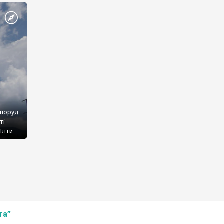
споруд
ті
Ялти.
та”