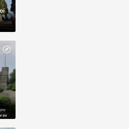
ої
ого
и ви