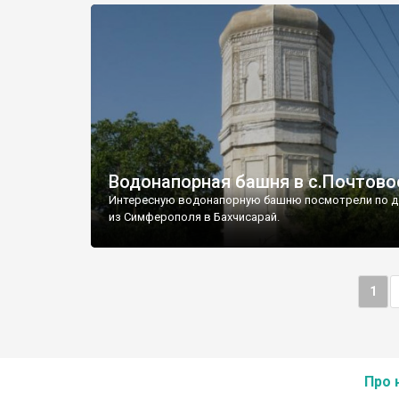
Водонапорная башня в с.Почтово
Интересную водонапорную башню посмотрели по д
из Симферополя в Бахчисарай.
1
Про 