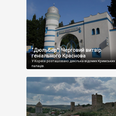
“Дюльбер”. Черговий витвір
геніального Краснова
У Кореїзі розташовано декілька відомих Кримських
палаців.