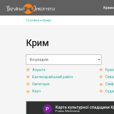
Крам
Головна
>
Крим
Крим
Алушта
Крас
Бахчисарайський район
Сева
Євпаторія
Сімф
Керч
Суда