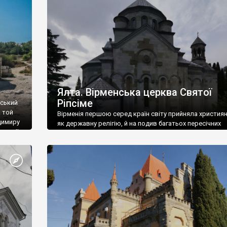
ефактів
називаються «повстяками» (postaki)…” “Вино. Крим
єкту
виробляє відмінне вино і його вдосталь: воно все ду
го».
легке біле і дуже […]
ти та
Ялта. Вірменська церква Святої
Ріпсіме
вський
 той
Вірменія першою серед країн світу прийняла христия
димиру
як державну релігію, й на подив багатьох пересічних
илю ІІ,
українців, які усіх кавказців вважають мусульманами,
 в
вірмени є відданими вірянами Христа