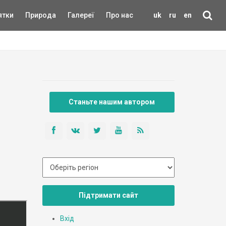
ятки
Природа
Галереї
Про нас
uk
ru
en
Станьте нашим автором
Підтримати сайт
Вхід