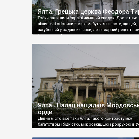
Ялта. Грецька церква Феодора Ти
Греки залишили Україні чималий спадок. Достатньо 
ніжинські огірочки – ви ж мабуть всі знаєте, що цей,
загублений у радянські часи, легендарний рецепт пр
Ніжин греки?
Ялта . Палац нащадків Мордовськ
орди
Дивне місто все таки Ялта. Такого контрасту між
багатством і бідністю, між розкішшю і розрухою в Ук
більше не знайдеш.