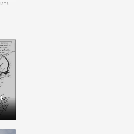
им та
ора і
є
го типу,
ей-
рний
ста:
 райони
від 2
I
і,
рукти,
 котрі