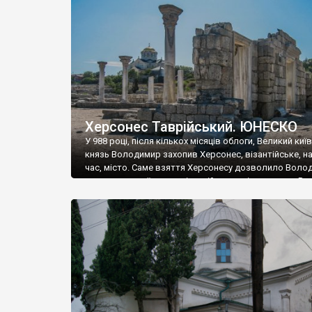
музею «Новгородський музей-заповідник» сотні арт
візантійської доби. Раритети викрадені з фондів об’
культурної спадщини ЮНЕСКО «Херсонеса Таврійсько
Офіційно – на виставку «Золото Візантії», але експер
влада в Україні вважають це лише […]
Херсонес Таврійський. ЮНЕСКО
У 988 році, після кількох місяців облоги, Великий киї
князь Володимир захопив Херсонес, візантійське, на
час, місто. Саме взяття Херсонесу дозволило Воло
диктувати свої умови візантійському імператору Вас
та одружитися з його дочкою Ганною. Цього ж року,
Херсонесі Володимир-язичник, став Василем-
християнином. А потім було Хрещення Русі. На честь
Херсонесу Таврійського названо місто […]