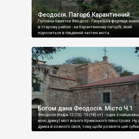
Феодосія. Пагорб Карантинний
Головна памятка Феодосії - Генуезька фортеця знах
в старому районі - на Карантинному пагорбі, який
підноситься в південній частині міста.
Богом дана Феодосія. Місто Ч.1
Феодосія (Кафа-12 (13) -15 (18) ст) - одне з найцікаві
мою думку) міст всього Кримського півострова .Ну,
думка в кожного своя, тому щоби розвіяти цей субєк
запрошую відвідати це