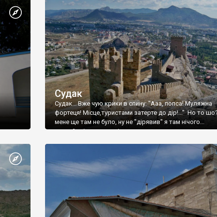
Судак
Судак... Вже чую крики в спину: "Ааа, попса! Муляжна
фортеця! Місце,туристами затерте до дір!..." Но то шо
мене ще там не було, ну не "дірявив" я там нічого...
принаймні до цього літа.