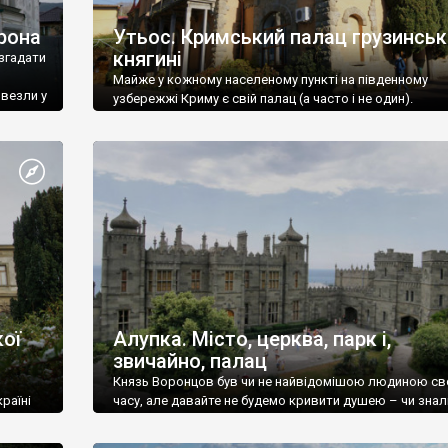
рона
Утьос. Кримський палац грузинськ
княгині
згадати
Майже у кожному населеному пункті на південному
ивезли у
узбережжі Криму є свій палац (а часто і не один).
ої
Алупка. Місто, церква, парк і,
звичайно, палац
Князь Воронцов був чи не найвідомішою людиною св
раїні
часу, але давайте не будемо кривити душею – чи знал
це прізвище до відвідин Алупки? Мабуть все таки ні.