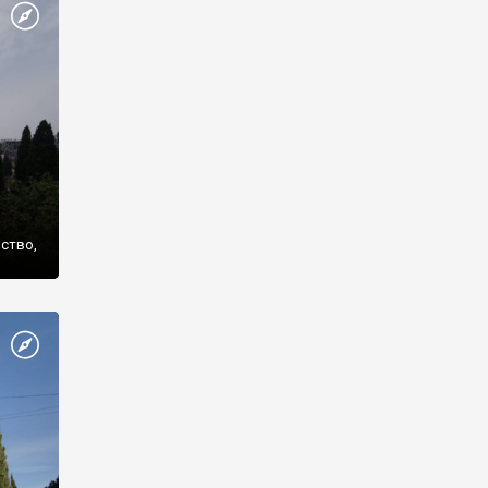
же
нство,