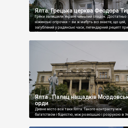
Ялта. Грецька церква Феодора Ти
Греки залишили Україні чималий спадок. Достатньо 
ніжинські огірочки – ви ж мабуть всі знаєте, що цей,
загублений у радянські часи, легендарний рецепт пр
Ніжин греки?
Ялта . Палац нащадків Мордовськ
орди
Дивне місто все таки Ялта. Такого контрасту між
багатством і бідністю, між розкішшю і розрухою в Ук
більше не знайдеш.