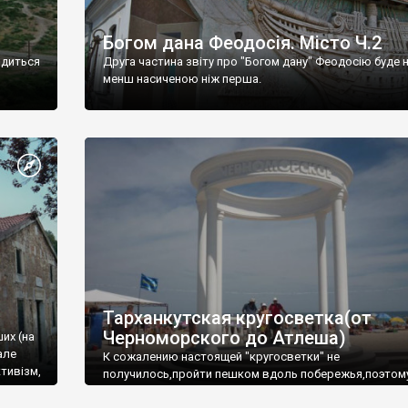
Богом дана Феодосія. Місто Ч.2
одиться
Друга частина звіту про "Богом дану" Феодосію буде 
менш насиченою ніж перша.
Тарханкутская кругосветка(от
Черноморского до Атлеша)
ших (на
але
К сожалению настоящей "кругосветки" не
тивізм,
получилось,пройти пешком вдоль побережья,поэтом
совершали радиальные вылазки из Оленевки.