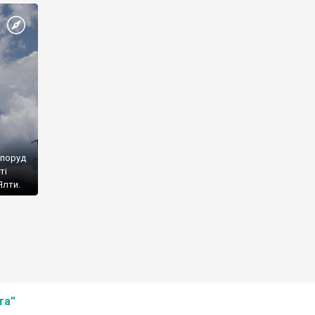
споруд
ті
Ялти.
та”