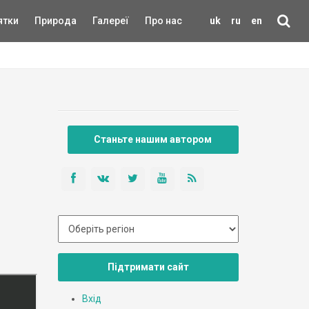
ятки
Природа
Галереї
Про нас
uk
ru
en
Станьте нашим автором
Підтримати сайт
Вхід