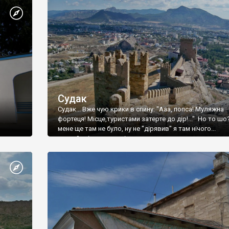
Судак
Судак... Вже чую крики в спину: "Ааа, попса! Муляжна
фортеця! Місце,туристами затерте до дір!..." Но то шо
мене ще там не було, ну не "дірявив" я там нічого...
принаймні до цього літа.