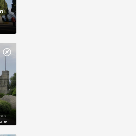
ої
ого
и ви