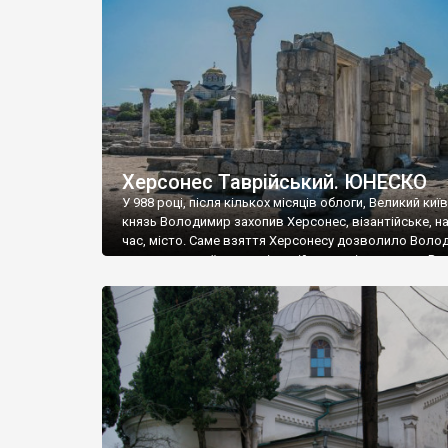
музею «Новгородський музей-заповідник» сотні арт
візантійської доби. Раритети викрадені з фондів об’
культурної спадщини ЮНЕСКО «Херсонеса Таврійсько
Офіційно – на виставку «Золото Візантії», але експер
влада в Україні вважають це лише […]
Херсонес Таврійський. ЮНЕСКО
У 988 році, після кількох місяців облоги, Великий киї
князь Володимир захопив Херсонес, візантійське, на
час, місто. Саме взяття Херсонесу дозволило Воло
диктувати свої умови візантійському імператору Вас
та одружитися з його дочкою Ганною. Цього ж року,
Херсонесі Володимир-язичник, став Василем-
християнином. А потім було Хрещення Русі. На честь
Херсонесу Таврійського названо місто […]