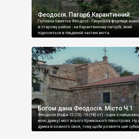
Феодосія. Пагорб Карантинний
Головна памятка Феодосії - Генуезька фортеця знах
в старому районі - на Карантинному пагорбі, який
підноситься в південній частині міста.
Богом дана Феодосія. Місто Ч.1
Феодосія (Кафа-12 (13) -15 (18) ст) - одне з найцікаві
мою думку) міст всього Кримського півострова .Ну,
думка в кожного своя, тому щоби розвіяти цей субєк
запрошую відвідати це