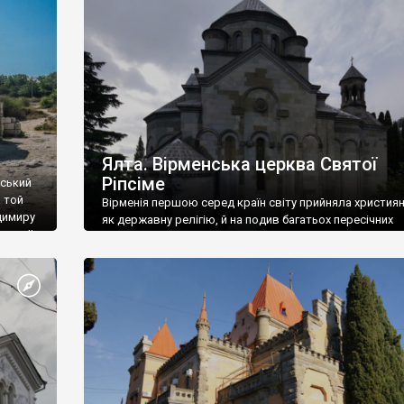
ефактів
називаються «повстяками» (postaki)…” “Вино. Крим
єкту
виробляє відмінне вино і його вдосталь: воно все ду
го».
легке біле і дуже […]
ти та
Ялта. Вірменська церква Святої
Ріпсіме
вський
 той
Вірменія першою серед країн світу прийняла христия
димиру
як державну релігію, й на подив багатьох пересічних
илю ІІ,
українців, які усіх кавказців вважають мусульманами,
 в
вірмени є відданими вірянами Христа