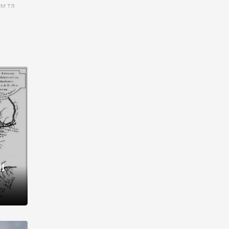
им та
ора і
є
го типу,
ей-
рний
ста:
 райони
від 2
I
і,
рукти,
 котрі