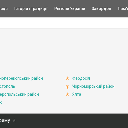
ниця
Історія і традиції
Регіони України
Закордон
Пам'
ноперекопський район
Феодосія
стополь
Чорноморський район
еропольський район
Ялта
к