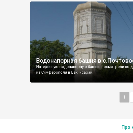
Водонапорная башня в с.Почтово
Интересную водонапорную башню посмотрели по д
из Симферополя в Бахчисарай.
1
Про 