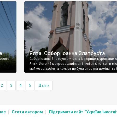
е
Ялта. Собор Іоанна Златоуста
ороге
Собор Іоанна Златоуста – одна із перших мурованих 
Ялти. Його 45-метрова дзвіниця і нині видніється в міс
майже звідусіль, а колись це була висотна домінанта 
2
3
4
5
Далі »
нас
Стати автором
Підтримати сайт “Україна Інкогні