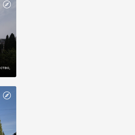
же
нство,