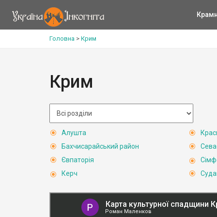
Крам
Головна
>
Крим
Крим
Алушта
Крас
Бахчисарайський район
Сева
Євпаторія
Сімф
Керч
Суда