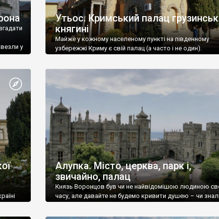
рона
Утьос. Кримський палац грузинськ
княгині
згадати
Майже у кожному населеному пункті на південному
ивезли у
узбережжі Криму є свій палац (а часто і не один).
ої
Алупка. Місто, церква, парк і,
звичайно, палац
Князь Воронцов був чи не найвідомішою людиною св
раїні
часу, але давайте не будемо кривити душею – чи знал
це прізвище до відвідин Алупки? Мабуть все таки ні.