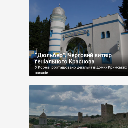
“Дюльбер”. Черговий витвір
геніального Краснова
У Кореїзі розташовано декілька відомих Кримських
палаців.