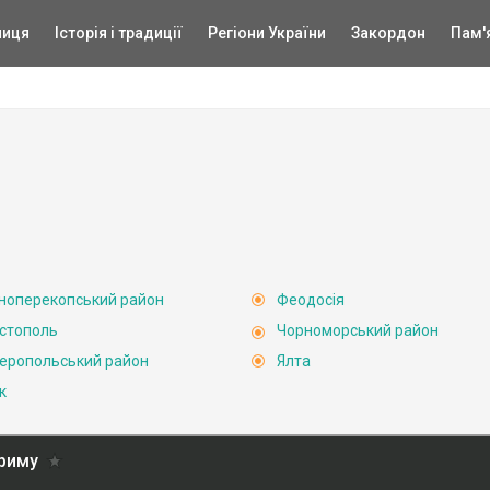
ниця
Історія і традиції
Регіони України
Закордон
Пам'
ноперекопський район
Феодосія
стополь
Чорноморський район
еропольський район
Ялта
к