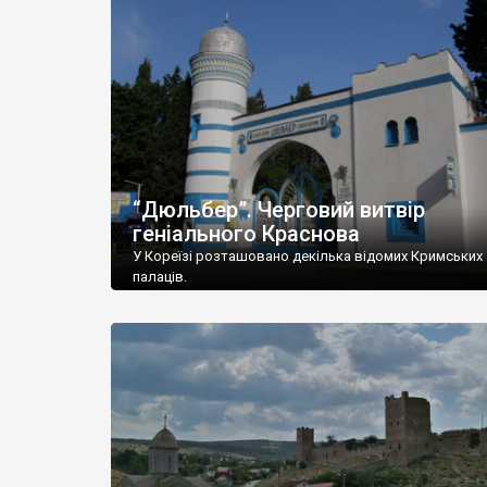
“Дюльбер”. Черговий витвір
геніального Краснова
У Кореїзі розташовано декілька відомих Кримських
палаців.