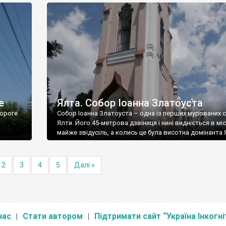
е
Ялта. Собор Іоанна Златоуста
ороге
Собор Іоанна Златоуста – одна із перших мурованих 
Ялти. Його 45-метрова дзвіниця і нині видніється в міс
майже звідусіль, а колись це була висотна домінанта 
2
3
4
5
Далі »
нас
Стати автором
Підтримати сайт “Україна Інкогні