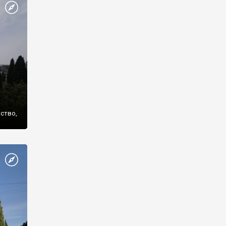
же
нство,