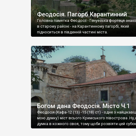
Феодосія. Пагорб Карантинний
Головна памятка Феодосії - Генуезька фортеця знах
в старому районі - на Карантинному пагорбі, який
підноситься в південній частині міста.
Богом дана Феодосія. Місто Ч.1
Феодосія (Кафа-12 (13) -15 (18) ст) - одне з найцікаві
мою думку) міст всього Кримського півострова .Ну,
думка в кожного своя, тому щоби розвіяти цей субєк
запрошую відвідати це