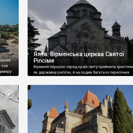
ефактів
називаються «повстяками» (postaki)…” “Вино. Крим
єкту
виробляє відмінне вино і його вдосталь: воно все ду
го».
легке біле і дуже […]
ти та
Ялта. Вірменська церква Святої
Ріпсіме
вський
 той
Вірменія першою серед країн світу прийняла христия
димиру
як державну релігію, й на подив багатьох пересічних
илю ІІ,
українців, які усіх кавказців вважають мусульманами,
 в
вірмени є відданими вірянами Христа