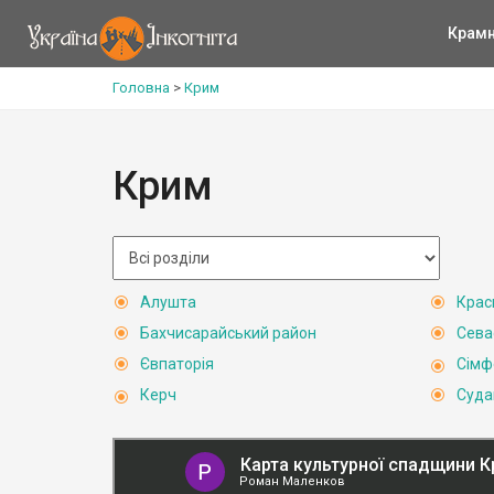
Крам
Головна
>
Крим
Крим
Алушта
Крас
Бахчисарайський район
Сева
Євпаторія
Сімф
Керч
Суда