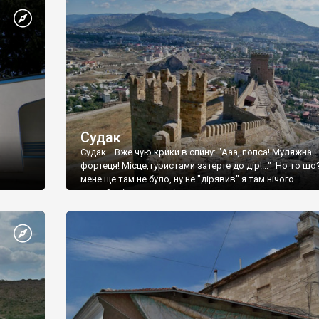
Судак
Судак... Вже чую крики в спину: "Ааа, попса! Муляжна
фортеця! Місце,туристами затерте до дір!..." Но то шо
мене ще там не було, ну не "дірявив" я там нічого...
принаймні до цього літа.