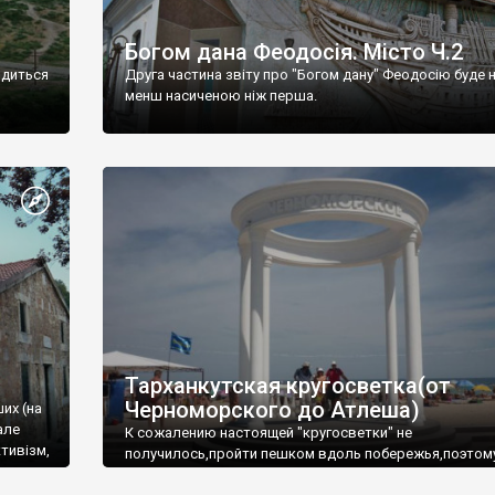
Богом дана Феодосія. Місто Ч.2
одиться
Друга частина звіту про "Богом дану" Феодосію буде 
менш насиченою ніж перша.
Тарханкутская кругосветка(от
Черноморского до Атлеша)
ших (на
але
К сожалению настоящей "кругосветки" не
тивізм,
получилось,пройти пешком вдоль побережья,поэтом
совершали радиальные вылазки из Оленевки.