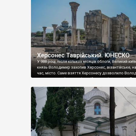
музею «Новгородський музей-заповідник» сотні арт
візантійської доби. Раритети викрадені з фондів об’
культурної спадщини ЮНЕСКО «Херсонеса Таврійсько
Офіційно – на виставку «Золото Візантії», але експер
влада в Україні вважають це лише […]
Херсонес Таврійський. ЮНЕСКО
У 988 році, після кількох місяців облоги, Великий киї
князь Володимир захопив Херсонес, візантійське, на
час, місто. Саме взяття Херсонесу дозволило Воло
диктувати свої умови візантійському імператору Вас
та одружитися з його дочкою Ганною. Цього ж року,
Херсонесі Володимир-язичник, став Василем-
християнином. А потім було Хрещення Русі. На честь
Херсонесу Таврійського названо місто […]