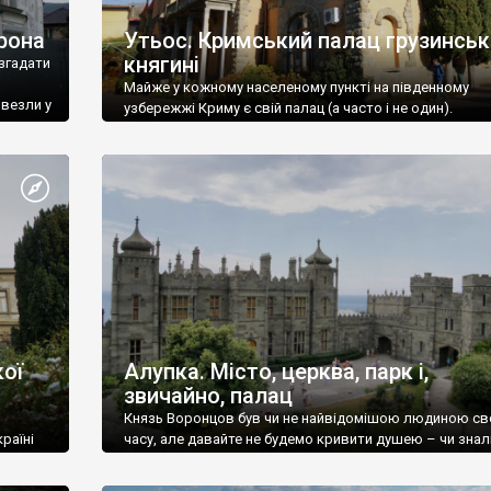
рона
Утьос. Кримський палац грузинськ
княгині
згадати
Майже у кожному населеному пункті на південному
ивезли у
узбережжі Криму є свій палац (а часто і не один).
ої
Алупка. Місто, церква, парк і,
звичайно, палац
Князь Воронцов був чи не найвідомішою людиною св
раїні
часу, але давайте не будемо кривити душею – чи знал
це прізвище до відвідин Алупки? Мабуть все таки ні.