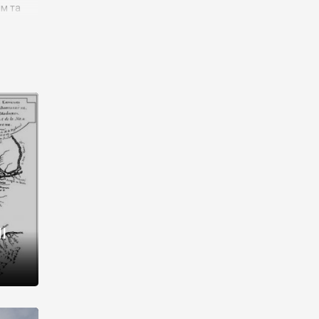
им та
ора і
є
го типу,
ей-
рний
ста:
 райони
від 2
I
і,
рукти,
 котрі