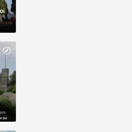
ої
ого
и ви