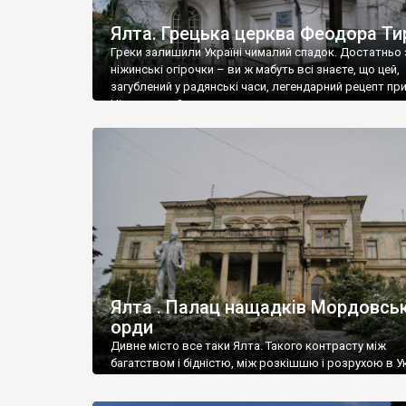
Ялта. Грецька церква Феодора Ти
Греки залишили Україні чималий спадок. Достатньо 
ніжинські огірочки – ви ж мабуть всі знаєте, що цей,
загублений у радянські часи, легендарний рецепт пр
Ніжин греки?
Ялта . Палац нащадків Мордовськ
орди
Дивне місто все таки Ялта. Такого контрасту між
багатством і бідністю, між розкішшю і розрухою в Ук
більше не знайдеш.