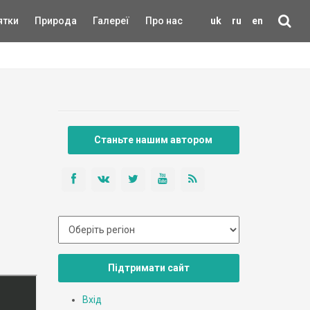
ятки
Природа
Галереї
Про нас
uk
ru
en
Станьте нашим автором
Підтримати сайт
Вхід