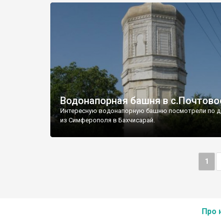
Водонапорная башня в с.Почтово
Интересную водонапорную башню посмотрели по д
из Симферополя в Бахчисарай.
1
Про 