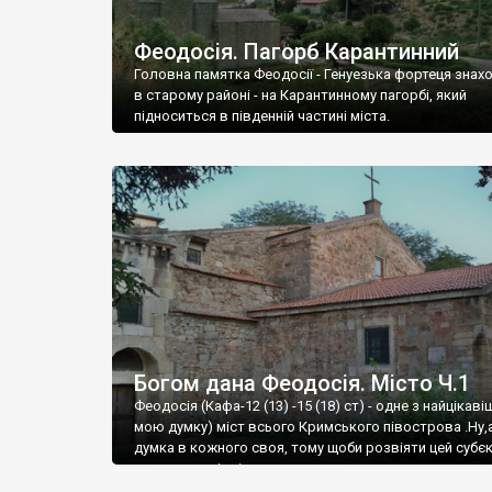
Феодосія. Пагорб Карантинний
Головна памятка Феодосії - Генуезька фортеця знах
в старому районі - на Карантинному пагорбі, який
підноситься в південній частині міста.
Богом дана Феодосія. Місто Ч.1
Феодосія (Кафа-12 (13) -15 (18) ст) - одне з найцікаві
мою думку) міст всього Кримського півострова .Ну,
думка в кожного своя, тому щоби розвіяти цей субєк
запрошую відвідати це