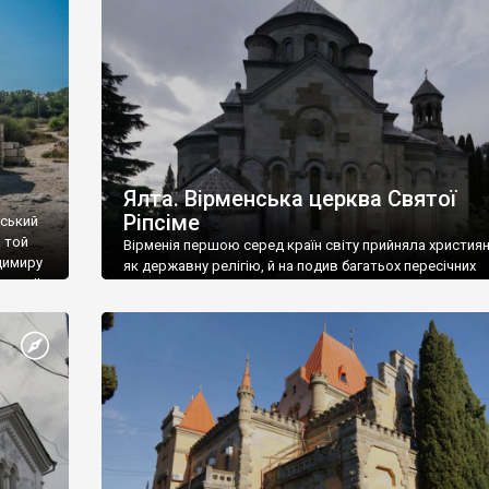
ефактів
називаються «повстяками» (postaki)…” “Вино. Крим
єкту
виробляє відмінне вино і його вдосталь: воно все ду
го».
легке біле і дуже […]
ти та
Ялта. Вірменська церква Святої
Ріпсіме
вський
 той
Вірменія першою серед країн світу прийняла христия
димиру
як державну релігію, й на подив багатьох пересічних
илю ІІ,
українців, які усіх кавказців вважають мусульманами,
 в
вірмени є відданими вірянами Христа