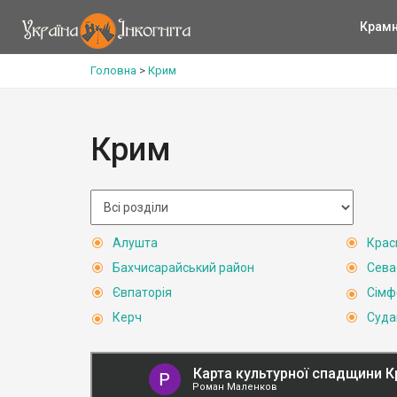
Крам
Головна
>
Крим
Крим
Алушта
Крас
Бахчисарайський район
Сева
Євпаторія
Сімф
Керч
Суда