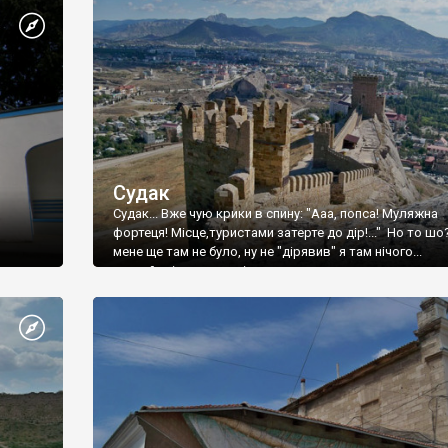
Судак
Судак... Вже чую крики в спину: "Ааа, попса! Муляжна
фортеця! Місце,туристами затерте до дір!..." Но то шо
мене ще там не було, ну не "дірявив" я там нічого...
принаймні до цього літа.