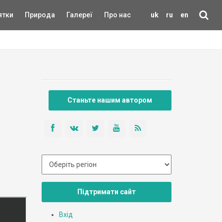
ятки
Природа
Галереї
Про нас
uk
ru
en
Станьте нашим автором
Підтримати сайт
Вхід