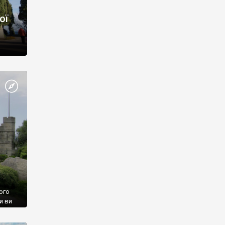
ої
ого
и ви