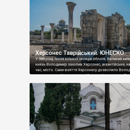
музею «Новгородський музей-заповідник» сотні арт
візантійської доби. Раритети викрадені з фондів об’
культурної спадщини ЮНЕСКО «Херсонеса Таврійсько
Офіційно – на виставку «Золото Візантії», але експер
влада в Україні вважають це лише […]
Херсонес Таврійський. ЮНЕСКО
У 988 році, після кількох місяців облоги, Великий киї
князь Володимир захопив Херсонес, візантійське, на
час, місто. Саме взяття Херсонесу дозволило Воло
диктувати свої умови візантійському імператору Вас
та одружитися з його дочкою Ганною. Цього ж року,
Херсонесі Володимир-язичник, став Василем-
християнином. А потім було Хрещення Русі. На честь
Херсонесу Таврійського названо місто […]