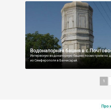
Водонапорная башня в с.Почтово
Интересную водонапорную башню посмотрели по д
из Симферополя в Бахчисарай.
1
Про 