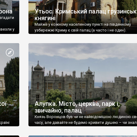
рона
Утьос. Кримський палац грузинськ
княгині
згадати
Майже у кожному населеному пункті на південному
ивезли у
узбережжі Криму є свій палац (а часто і не один).
ої
Алупка. Місто, церква, парк і,
звичайно, палац
Князь Воронцов був чи не найвідомішою людиною св
раїні
часу, але давайте не будемо кривити душею – чи знал
це прізвище до відвідин Алупки? Мабуть все таки ні.