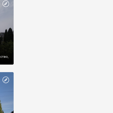
же
нство,