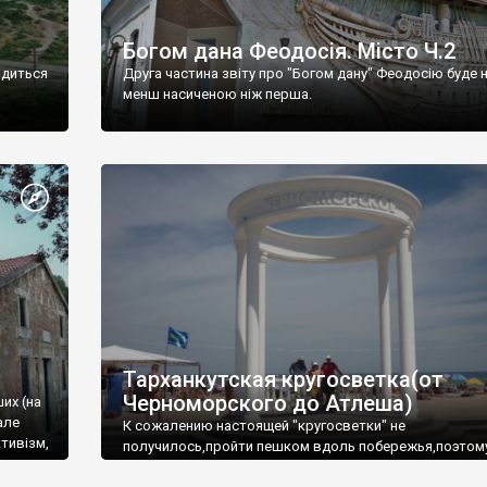
Богом дана Феодосія. Місто Ч.2
одиться
Друга частина звіту про "Богом дану" Феодосію буде 
менш насиченою ніж перша.
Тарханкутская кругосветка(от
Черноморского до Атлеша)
ших (на
але
К сожалению настоящей "кругосветки" не
тивізм,
получилось,пройти пешком вдоль побережья,поэтом
совершали радиальные вылазки из Оленевки.