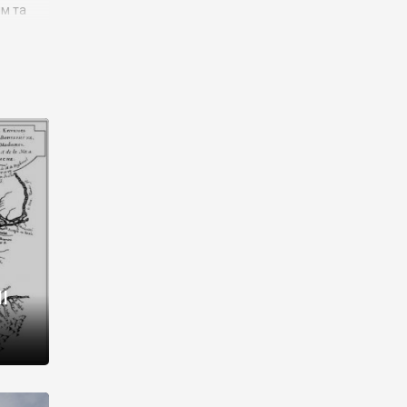
им та
ора і
є
го типу,
ей-
рний
ста:
 райони
від 2
I
і,
рукти,
 котрі