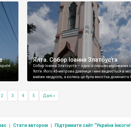
е
Ялта. Собор Іоанна Златоуста
ороге
Собор Іоанна Златоуста – одна із перших мурованих 
Ялти. Його 45-метрова дзвіниця і нині видніється в міс
майже звідусіль, а колись це була висотна домінанта 
2
3
4
5
Далі »
нас
Стати автором
Підтримати сайт “Україна Інкогні