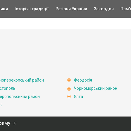
ниця
Історія і традиції
Регіони України
Закордон
Пам'
ноперекопський район
Феодосія
стополь
Чорноморський район
еропольський район
Ялта
к