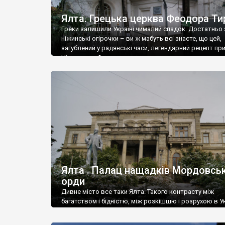
Ялта. Грецька церква Феодора Ти
Греки залишили Україні чималий спадок. Достатньо 
ніжинські огірочки – ви ж мабуть всі знаєте, що цей,
загублений у радянські часи, легендарний рецепт пр
Ніжин греки?
Ялта . Палац нащадків Мордовськ
орди
Дивне місто все таки Ялта. Такого контрасту між
багатством і бідністю, між розкішшю і розрухою в Ук
більше не знайдеш.