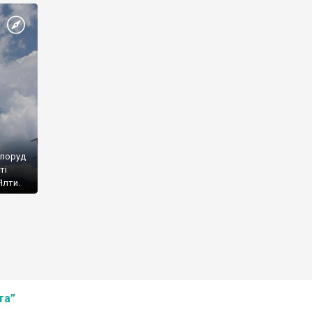
споруд
ті
Ялти.
та”