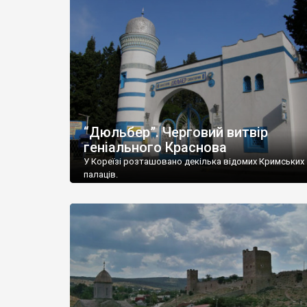
“Дюльбер”. Черговий витвір
геніального Краснова
У Кореїзі розташовано декілька відомих Кримських
палаців.