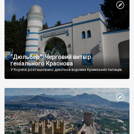
“Дюльбер”. Черговий витвір
геніального Краснова
У Кореїзі розташовано декілька відомих Кримських палаців.