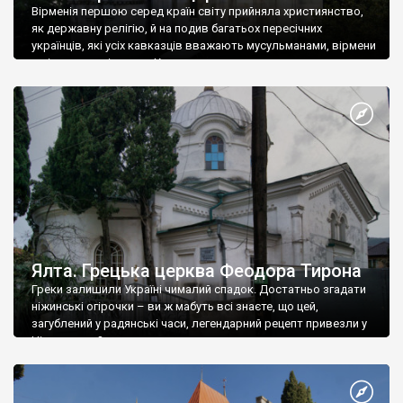
Вірменія першою серед країн світу прийняла християнство,
як державну релігію, й на подив багатьох пересічних
українців, які усіх кавказців вважають мусульманами, вірмени
є відданими вірянами Христа
Ялта. Грецька церква Феодора Тирона
Греки залишили Україні чималий спадок. Достатньо згадати
ніжинські огірочки – ви ж мабуть всі знаєте, що цей,
загублений у радянські часи, легендарний рецепт привезли у
Ніжин греки?