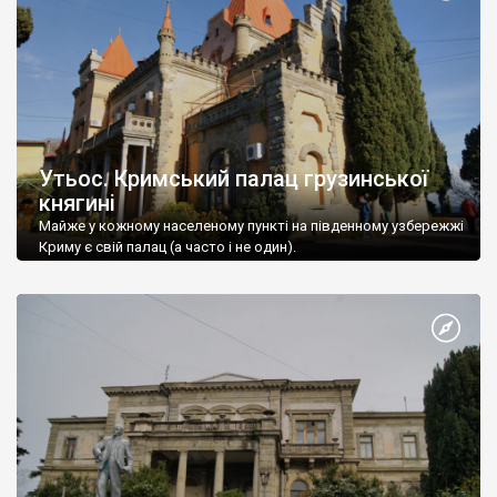
Утьос. Кримський палац грузинської
княгині
Майже у кожному населеному пункті на південному узбережжі
Криму є свій палац (а часто і не один).