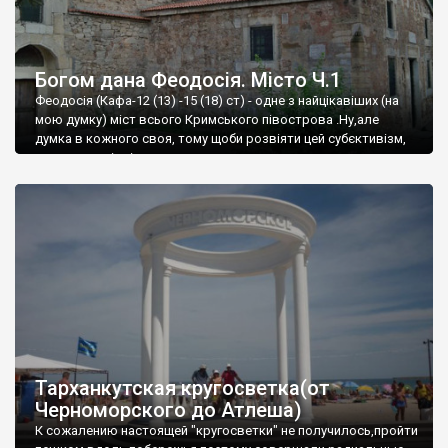
Богом дана Феодосія. Місто Ч.1
Феодосія (Кафа-12 (13) -15 (18) ст) - одне з найцікавіших (на
мою думку) міст всього Кримського півострова .Ну,але
думка в кожного своя, тому щоби розвіяти цей субєктивізм,
запрошую відвідати це
Тарханкутская кругосветка(от
Черноморского до Атлеша)
К сожалению настоящей "кругосветки" не получилось,пройти