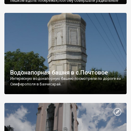
пешком вдоль побережья,поэтому совершали радиальные
вылазки из Оленевки.
Водонапорная башня в с.Почтовое
Интересную водонапорную башню посмотрели по дороге из
Симферополя в Бахчисарай.