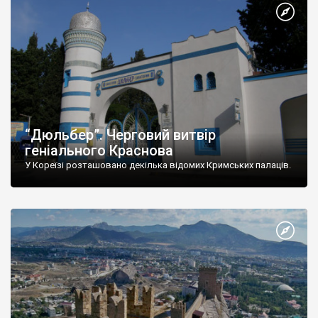
“Дюльбер”. Черговий витвір
геніального Краснова
У Кореїзі розташовано декілька відомих Кримських палаців.