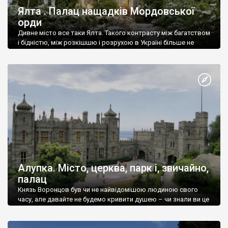
Ялта . Палац нащадків Мордовської
орди
Дивне місто все таки Ялта. Такого контрасту між багатством
і бідністю, між розкішшю і розрухою в Україні більше не
знайдеш.
Алупка. Місто, церква, парк і, звичайно,
палац
Князь Воронцов був чи не найвідомішою людиною свого
часу, але давайте не будемо кривити душею – чи знали ви це
прізвище до відвідин Алупки? Мабуть все таки ні.