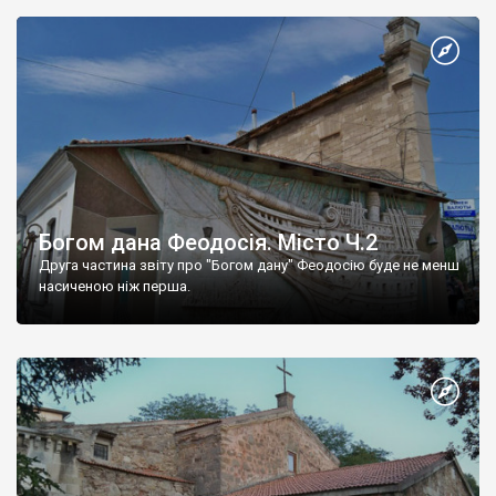
Богом дана Феодосія. Місто Ч.2
Друга частина звіту про "Богом дану" Феодосію буде не менш
насиченою ніж перша.