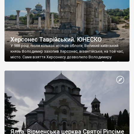
Херсонес Таврійський. ЮНЕСКО
У 988 році, після кількох місяців облоги, Великий київський
князь Володимир захопив Херсонес, візантійське, на той час,
місто. Саме взяття Херсонесу дозволило Володимиру
диктувати свої умови візантійському імператору Василю ІІ, та
одружитися з його дочкою Ганною. Цього ж року, в
Херсонесі Володимир-язичник, став Василем-християнином.
А потім було Хрещення Русі. На честь Херсонесу Таврійського
названо місто […]
Ялта. Вірменська церква Святої Ріпсіме