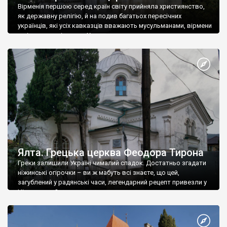
Вірменія першою серед країн світу прийняла християнство,
як державну релігію, й на подив багатьох пересічних
українців, які усіх кавказців вважають мусульманами, вірмени
є відданими вірянами Христа
Ялта. Грецька церква Феодора Тирона
Греки залишили Україні чималий спадок. Достатньо згадати
ніжинські огірочки – ви ж мабуть всі знаєте, що цей,
загублений у радянські часи, легендарний рецепт привезли у
Ніжин греки?