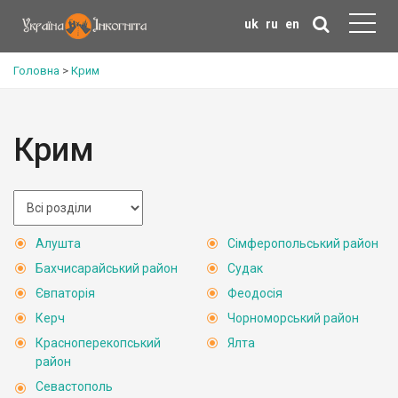
uk
ru
en
Головна
>
Крим
Крим
Алушта
Сімферопольський район
Бахчисарайський район
Судак
Євпаторія
Феодосія
Керч
Чорноморський район
Красноперекопський
Ялта
район
Севастополь