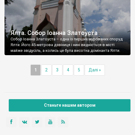
Ялта. Собор Іоанна Златоуста
Собор Іоанна Златоуста – одна із перших мурованих споруд
Ялти. Його 45-метрова дзвіниця і нині видніється в місті
майже звідусіль, а колись це була висотна домінанта Ялти.
1
2
3
4
5
Далі »
Станьте нашим автором