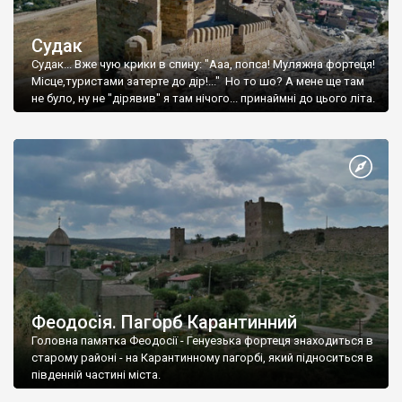
Судак
Судак... Вже чую крики в спину: "Ааа, попса! Муляжна фортеця!
Місце,туристами затерте до дір!..." Но то шо? А мене ще там
не було, ну не "дірявив" я там нічого... принаймні до цього літа.
Феодосія. Пагорб Карантинний
Головна памятка Феодосії - Генуезька фортеця знаходиться в
старому районі - на Карантинному пагорбі, який підноситься в
південній частині міста.