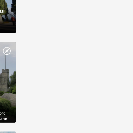
ої
ого
и ви