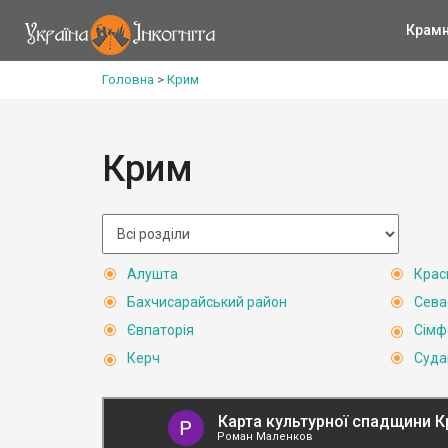
Крам
Головна
>
Крим
Крим
Алушта
Крас
Бахчисарайський район
Сева
Євпаторія
Сімф
Керч
Суда