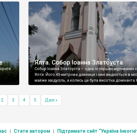
е
Ялта. Собор Іоанна Златоуста
ороге
Собор Іоанна Златоуста – одна із перших мурованих 
Ялти. Його 45-метрова дзвіниця і нині видніється в міс
майже звідусіль, а колись це була висотна домінанта 
2
3
4
5
Далі »
нас
Стати автором
Підтримати сайт “Україна Інкогні