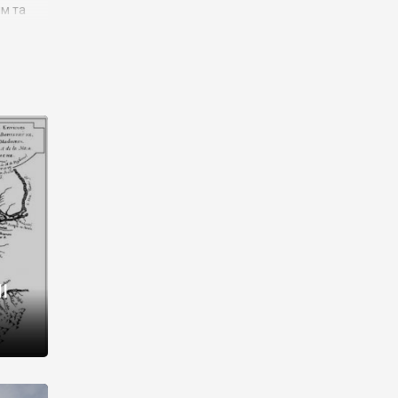
им та
ора і
є
го типу,
ей-
рний
ста:
 райони
від 2
I
і,
рукти,
 котрі