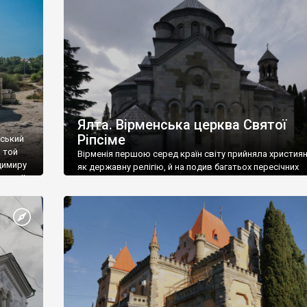
ефактів
називаються «повстяками» (postaki)…” “Вино. Крим
єкту
виробляє відмінне вино і його вдосталь: воно все ду
го».
легке біле і дуже […]
ти та
Ялта. Вірменська церква Святої
Ріпсіме
вський
 той
Вірменія першою серед країн світу прийняла христия
димиру
як державну релігію, й на подив багатьох пересічних
илю ІІ,
українців, які усіх кавказців вважають мусульманами,
 в
вірмени є відданими вірянами Христа