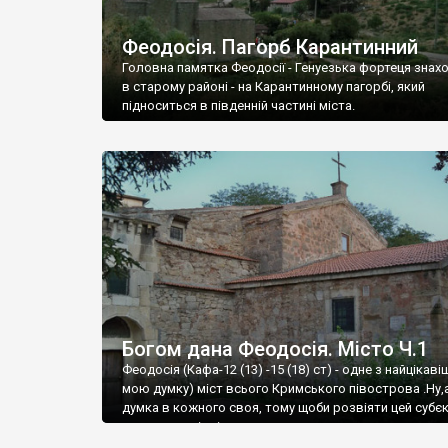
Феодосія. Пагорб Карантинний
Головна памятка Феодосії - Генуезька фортеця знах
в старому районі - на Карантинному пагорбі, який
підноситься в південній частині міста.
Богом дана Феодосія. Місто Ч.1
Феодосія (Кафа-12 (13) -15 (18) ст) - одне з найцікаві
мою думку) міст всього Кримського півострова .Ну,
думка в кожного своя, тому щоби розвіяти цей субєк
запрошую відвідати це