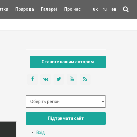
ятки
Природа
Галереї
Про нас
uk
ru
en
Станьте нашим автором
Підтримати сайт
Вхід