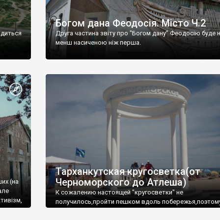
Богом дана Феодосія. Місто Ч.2
одиться
Друга частина звіту про "Богом дану" Феодосію буде 
менш насиченою ніж перша.
Тарханкутская кругосветка(от
Черноморского до Атлеша)
ших (на
але
К сожалению настоящей "кругосветки" не
тивізм,
получилось,пройти пешком вдоль побережья,поэтом
совершали радиальные вылазки из Оленевки.