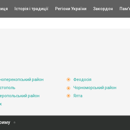
ниця
Історія і традиції
Регіони України
Закордон
Пам'
ноперекопський район
Феодосія
стополь
Чорноморський район
еропольський район
Ялта
к