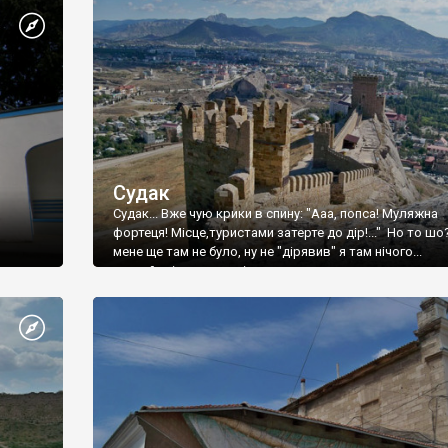
Судак
Судак... Вже чую крики в спину: "Ааа, попса! Муляжна
фортеця! Місце,туристами затерте до дір!..." Но то шо
мене ще там не було, ну не "дірявив" я там нічого...
принаймні до цього літа.