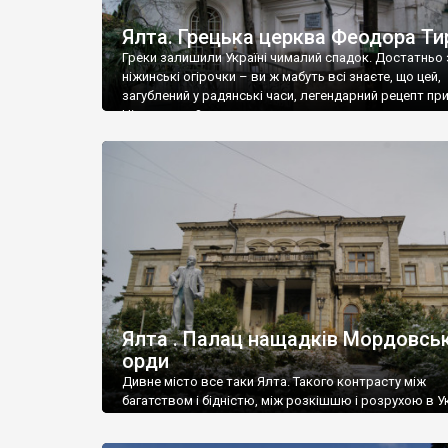
Ялта. Грецька церква Феодора Ти
Греки залишили Україні чималий спадок. Достатньо 
ніжинські огірочки – ви ж мабуть всі знаєте, що цей,
загублений у радянські часи, легендарний рецепт пр
Ніжин греки?
Ялта . Палац нащадків Мордовськ
орди
Дивне місто все таки Ялта. Такого контрасту між
багатством і бідністю, між розкішшю і розрухою в Ук
більше не знайдеш.