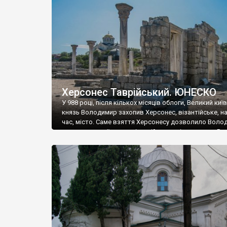
музею «Новгородський музей-заповідник» сотні арт
візантійської доби. Раритети викрадені з фондів об’
культурної спадщини ЮНЕСКО «Херсонеса Таврійсько
Офіційно – на виставку «Золото Візантії», але експер
влада в Україні вважають це лише […]
Херсонес Таврійський. ЮНЕСКО
У 988 році, після кількох місяців облоги, Великий киї
князь Володимир захопив Херсонес, візантійське, на
час, місто. Саме взяття Херсонесу дозволило Воло
диктувати свої умови візантійському імператору Вас
та одружитися з його дочкою Ганною. Цього ж року,
Херсонесі Володимир-язичник, став Василем-
християнином. А потім було Хрещення Русі. На честь
Херсонесу Таврійського названо місто […]