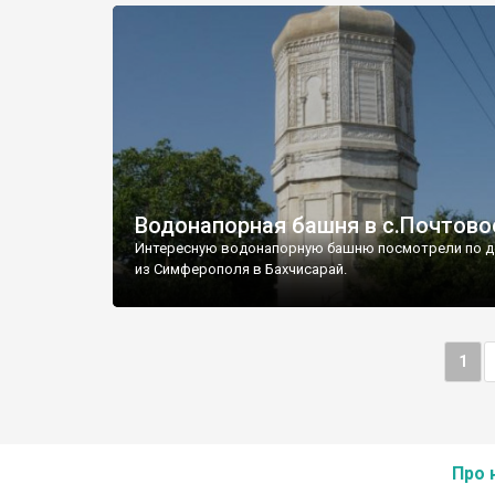
Водонапорная башня в с.Почтово
Интересную водонапорную башню посмотрели по д
из Симферополя в Бахчисарай.
1
Про 