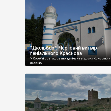
“Дюльбер”. Черговий витвір
геніального Краснова
У Кореїзі розташовано декілька відомих Кримських
палаців.