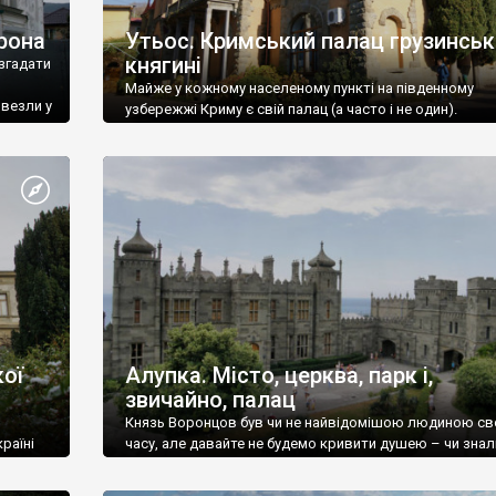
рона
Утьос. Кримський палац грузинськ
княгині
згадати
Майже у кожному населеному пункті на південному
ивезли у
узбережжі Криму є свій палац (а часто і не один).
ої
Алупка. Місто, церква, парк і,
звичайно, палац
Князь Воронцов був чи не найвідомішою людиною св
раїні
часу, але давайте не будемо кривити душею – чи знал
це прізвище до відвідин Алупки? Мабуть все таки ні.