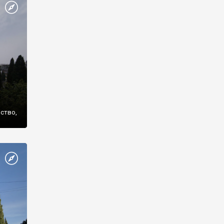
же
нство,