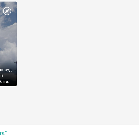
споруд
ті
Ялти.
та”