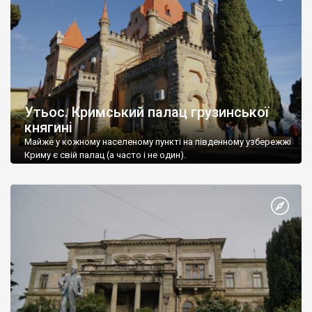
Утьос. Кримський палац грузинської
княгині
Майже у кожному населеному пункті на південному узбережжі
Криму є свій палац (а часто і не один).