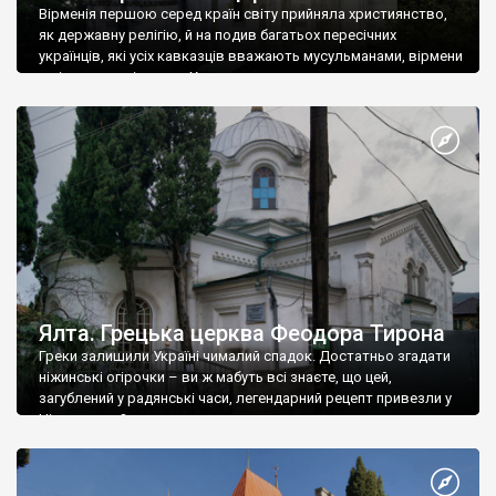
Вірменія першою серед країн світу прийняла християнство,
як державну релігію, й на подив багатьох пересічних
українців, які усіх кавказців вважають мусульманами, вірмени
є відданими вірянами Христа
Ялта. Грецька церква Феодора Тирона
Греки залишили Україні чималий спадок. Достатньо згадати
ніжинські огірочки – ви ж мабуть всі знаєте, що цей,
загублений у радянські часи, легендарний рецепт привезли у
Ніжин греки?