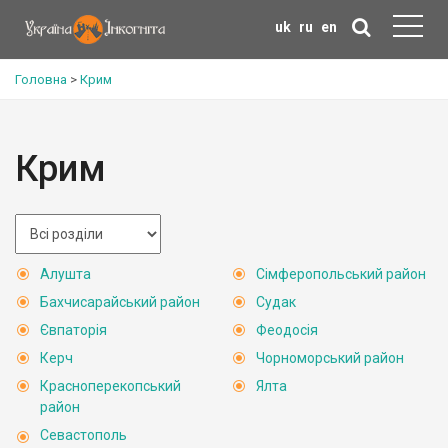
uk
ru
en
Головна
>
Крим
Крим
Алушта
Сімферопольський район
Бахчисарайський район
Судак
Євпаторія
Феодосія
Керч
Чорноморський район
Красноперекопський
Ялта
район
Севастополь