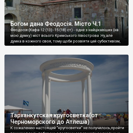
Богом дана Феодосія. Місто Ч.1
Феодосія (Кафа-12 (13) -15 (18) ст) - одне з найцікавіших (на
мою думку) міст всього Кримського півострова .Ну,але
думка в кожного своя, тому щоби розвіяти цей субєктивізм,
запрошую відвідати це
Тарханкутская кругосветка(от
Черноморского до Атлеша)
К сожалению настоящей "кругосветки" не получилось,пройти