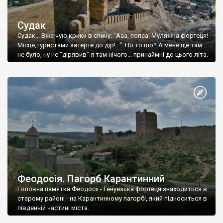
Судак
Судак... Вже чую крики в спину: "Ааа, попса! Муляжна фортеця!
Місце,туристами затерте до дір!..." Но то шо? А мене ще там
не було, ну не "дірявив" я там нічого... принаймні до цього літа.
Феодосія. Пагорб Карантинний
Головна памятка Феодосії - Генуезька фортеця знаходиться в
старому районі - на Карантинному пагорбі, який підноситься в
південній частині міста.