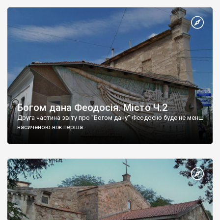
Богом дана Феодосія. Місто Ч.2
Друга частина звіту про "Богом дану" Феодосію буде не менш
насиченою ніж перша.