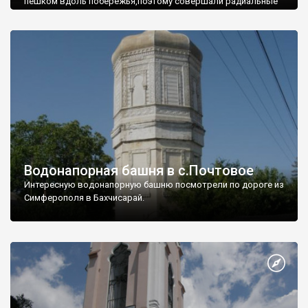
пешком вдоль побережья,поэтому совершали радиальные
вылазки из Оленевки.
Водонапорная башня в с.Почтовое
Интересную водонапорную башню посмотрели по дороге из
Симферополя в Бахчисарай.