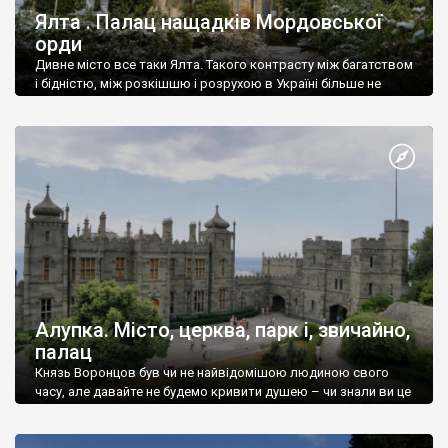
Ялта . Палац нащадків Мордовської
орди
Дивне місто все таки Ялта. Такого контрасту між багатством
і бідністю, між розкішшю і розрухою в Україні більше не
знайдеш.
Алупка. Місто, церква, парк і, звичайно,
палац
Князь Воронцов був чи не найвідомішою людиною свого
часу, але давайте не будемо кривити душею – чи знали ви це
прізвище до відвідин Алупки? Мабуть все таки ні.