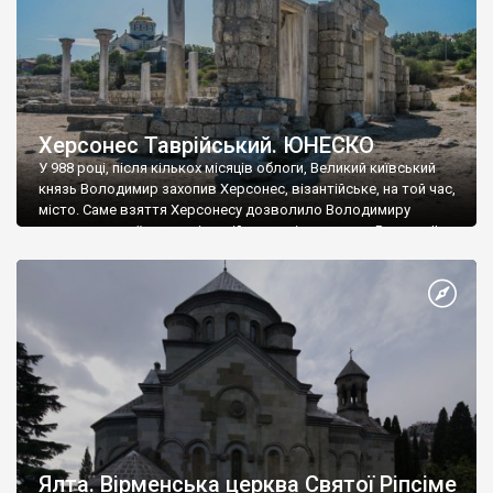
Херсонес Таврійський. ЮНЕСКО
У 988 році, після кількох місяців облоги, Великий київський
князь Володимир захопив Херсонес, візантійське, на той час,
місто. Саме взяття Херсонесу дозволило Володимиру
диктувати свої умови візантійському імператору Василю ІІ, та
одружитися з його дочкою Ганною. Цього ж року, в
Херсонесі Володимир-язичник, став Василем-християнином.
А потім було Хрещення Русі. На честь Херсонесу Таврійського
названо місто […]
Ялта. Вірменська церква Святої Ріпсіме