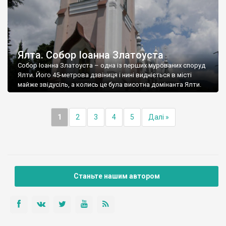
Ялта. Собор Іоанна Златоуста
Собор Іоанна Златоуста – одна із перших мурованих споруд
Ялти. Його 45-метрова дзвіниця і нині видніється в місті
майже звідусіль, а колись це була висотна домінанта Ялти.
1
2
3
4
5
Далі »
Станьте нашим автором