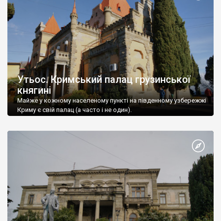
Утьос. Кримський палац грузинської
княгині
Майже у кожному населеному пункті на південному узбережжі
Криму є свій палац (а часто і не один).