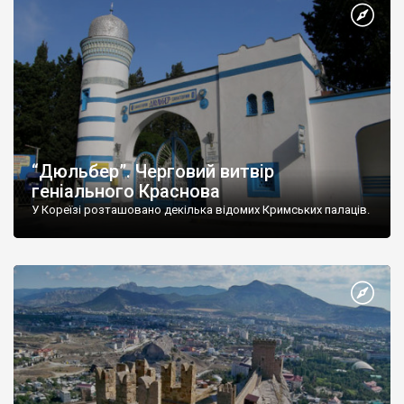
“Дюльбер”. Черговий витвір
геніального Краснова
У Кореїзі розташовано декілька відомих Кримських палаців.