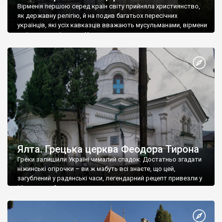
Вірменія першою серед країн світу прийняла християнство,
як державну релігію, й на подив багатьох пересічних
українців, які усіх кавказців вважають мусульманами, вірмени
є відданими вірянами Христа
Ялта. Грецька церква Феодора Тирона
Греки залишили Україні чималий спадок. Достатньо згадати
ніжинські огірочки – ви ж мабуть всі знаєте, що цей,
загублений у радянські часи, легендарний рецепт привезли у
Ніжин греки?