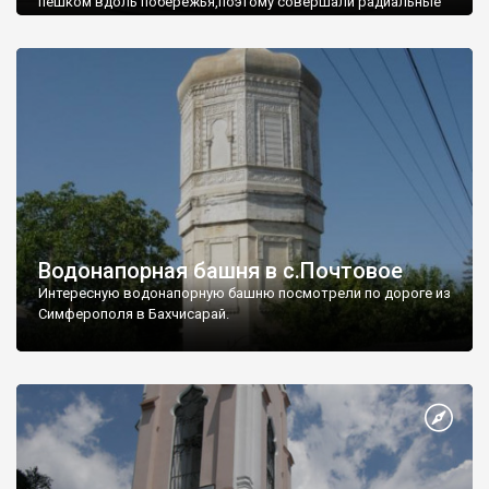
пешком вдоль побережья,поэтому совершали радиальные
вылазки из Оленевки.
Водонапорная башня в с.Почтовое
Интересную водонапорную башню посмотрели по дороге из
Симферополя в Бахчисарай.