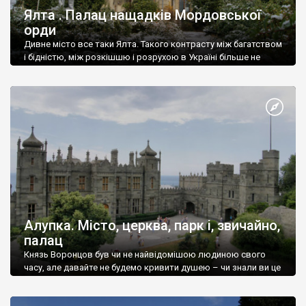
Ялта . Палац нащадків Мордовської
орди
Дивне місто все таки Ялта. Такого контрасту між багатством
і бідністю, між розкішшю і розрухою в Україні більше не
знайдеш.
Алупка. Місто, церква, парк і, звичайно,
палац
Князь Воронцов був чи не найвідомішою людиною свого
часу, але давайте не будемо кривити душею – чи знали ви це
прізвище до відвідин Алупки? Мабуть все таки ні.