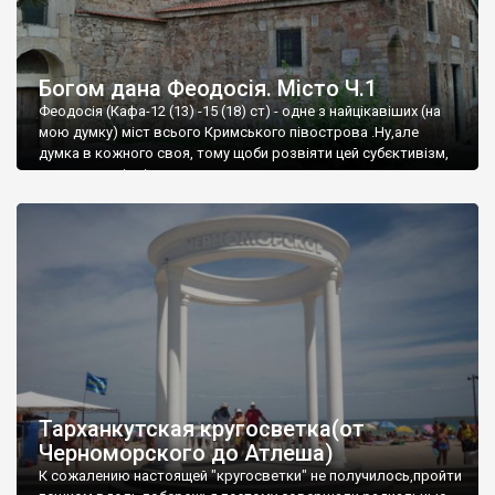
Богом дана Феодосія. Місто Ч.1
Феодосія (Кафа-12 (13) -15 (18) ст) - одне з найцікавіших (на
мою думку) міст всього Кримського півострова .Ну,але
думка в кожного своя, тому щоби розвіяти цей субєктивізм,
запрошую відвідати це
Тарханкутская кругосветка(от
Черноморского до Атлеша)
К сожалению настоящей "кругосветки" не получилось,пройти