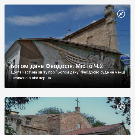
Богом дана Феодосія. Місто Ч.2
Друга частина звіту про "Богом дану" Феодосію буде не менш
насиченою ніж перша.