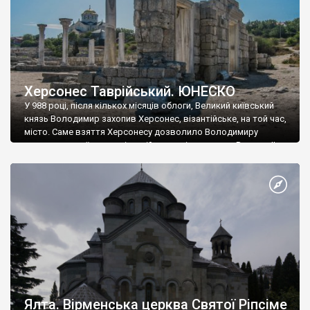
Херсонес Таврійський. ЮНЕСКО
У 988 році, після кількох місяців облоги, Великий київський
князь Володимир захопив Херсонес, візантійське, на той час,
місто. Саме взяття Херсонесу дозволило Володимиру
диктувати свої умови візантійському імператору Василю ІІ, та
одружитися з його дочкою Ганною. Цього ж року, в
Херсонесі Володимир-язичник, став Василем-християнином.
А потім було Хрещення Русі. На честь Херсонесу Таврійського
названо місто […]
Ялта. Вірменська церква Святої Ріпсіме