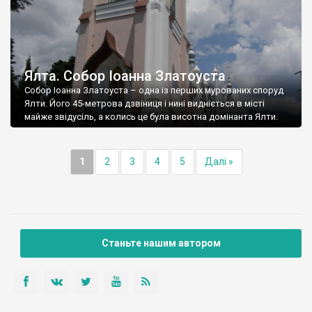
Ялта. Собор Іоанна Златоуста
Собор Іоанна Златоуста – одна із перших мурованих споруд
Ялти. Його 45-метрова дзвіниця і нині видніється в місті
майже звідусіль, а колись це була висотна домінанта Ялти.
1
2
3
4
5
Далі »
Станьте нашим автором