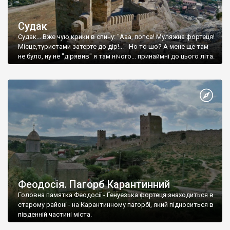
Судак
Судак... Вже чую крики в спину: "Ааа, попса! Муляжна фортеця!
Місце,туристами затерте до дір!..." Но то шо? А мене ще там
не було, ну не "дірявив" я там нічого... принаймні до цього літа.
Феодосія. Пагорб Карантинний
Головна памятка Феодосії - Генуезька фортеця знаходиться в
старому районі - на Карантинному пагорбі, який підноситься в
південній частині міста.