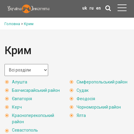
uk
ru
en
Головна
>
Крим
Крим
Алушта
Сімферопольський район
Бахчисарайський район
Судак
Євпаторія
Феодосія
Керч
Чорноморський район
Красноперекопський
Ялта
район
Севастополь