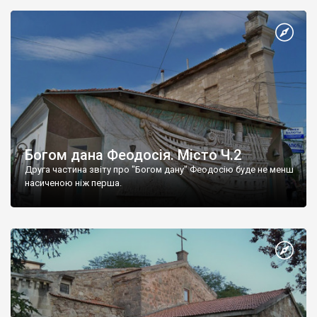
Богом дана Феодосія. Місто Ч.2
Друга частина звіту про "Богом дану" Феодосію буде не менш
насиченою ніж перша.