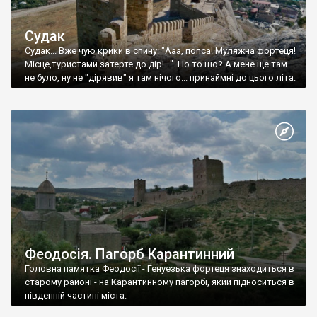
Судак
Судак... Вже чую крики в спину: "Ааа, попса! Муляжна фортеця!
Місце,туристами затерте до дір!..." Но то шо? А мене ще там
не було, ну не "дірявив" я там нічого... принаймні до цього літа.
Феодосія. Пагорб Карантинний
Головна памятка Феодосії - Генуезька фортеця знаходиться в
старому районі - на Карантинному пагорбі, який підноситься в
південній частині міста.