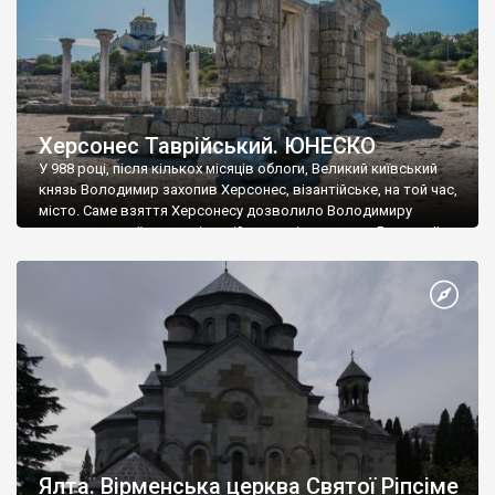
Херсонес Таврійський. ЮНЕСКО
У 988 році, після кількох місяців облоги, Великий київський
князь Володимир захопив Херсонес, візантійське, на той час,
місто. Саме взяття Херсонесу дозволило Володимиру
диктувати свої умови візантійському імператору Василю ІІ, та
одружитися з його дочкою Ганною. Цього ж року, в
Херсонесі Володимир-язичник, став Василем-християнином.
А потім було Хрещення Русі. На честь Херсонесу Таврійського
названо місто […]
Ялта. Вірменська церква Святої Ріпсіме