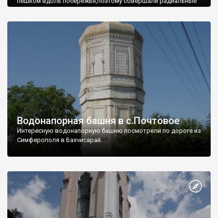
пешком вдоль побережья,поэтому совершали радиальные
вылазки из Оленевки.
Водонапорная башня в с.Почтовое
Интересную водонапорную башню посмотрели по дороге из
Симферополя в Бахчисарай.