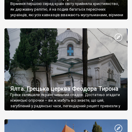
Вірменія першою серед країн світу прийняла християнство,
як державну релігію, й на подив багатьох пересічних
українців, які усіх кавказців вважають мусульманами, вірмени
є відданими вірянами Христа
Ялта. Грецька церква Феодора Тирона
Греки залишили Україні чималий спадок. Достатньо згадати
ніжинські огірочки – ви ж мабуть всі знаєте, що цей,
загублений у радянські часи, легендарний рецепт привезли у
Ніжин греки?