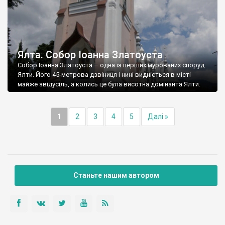
Ялта. Собор Іоанна Златоуста
Собор Іоанна Златоуста – одна із перших мурованих споруд
Ялти. Його 45-метрова дзвіниця і нині видніється в місті
майже звідусіль, а колись це була висотна домінанта Ялти.
1
2
3
4
5
Далі »
Станьте нашим автором