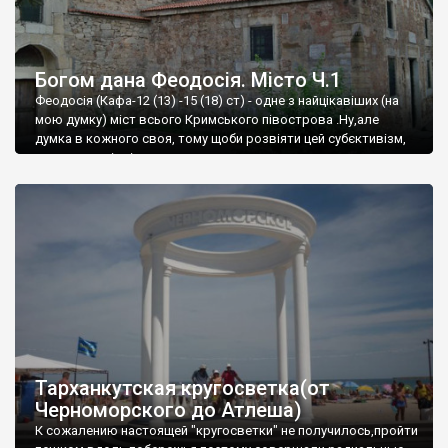
Богом дана Феодосія. Місто Ч.1
Феодосія (Кафа-12 (13) -15 (18) ст) - одне з найцікавіших (на
мою думку) міст всього Кримського півострова .Ну,але
думка в кожного своя, тому щоби розвіяти цей субєктивізм,
запрошую відвідати це
Тарханкутская кругосветка(от
Черноморского до Атлеша)
К сожалению настоящей "кругосветки" не получилось,пройти