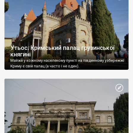
Утьос. Кримський палац грузинської
княгині
Майже у кожному населеному пункті на південному узбережжі
Криму є свій палац (а часто і не один).