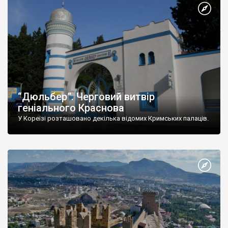
“Дюльбер”. Черговий витвір
геніального Краснова
У Кореїзі розташовано декілька відомих Кримських палаців.