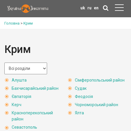
uk
ru
en
Головна
>
Крим
Крим
Алушта
Сімферопольський район
Бахчисарайський район
Судак
Євпаторія
Феодосія
Керч
Чорноморський район
Красноперекопський
Ялта
район
Севастополь