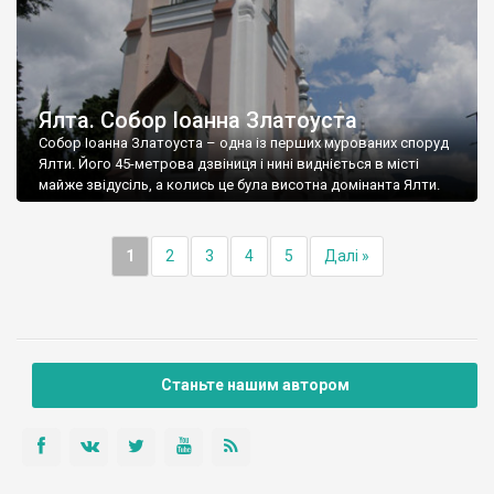
Ялта. Собор Іоанна Златоуста
Собор Іоанна Златоуста – одна із перших мурованих споруд
Ялти. Його 45-метрова дзвіниця і нині видніється в місті
майже звідусіль, а колись це була висотна домінанта Ялти.
1
2
3
4
5
Далі »
Станьте нашим автором