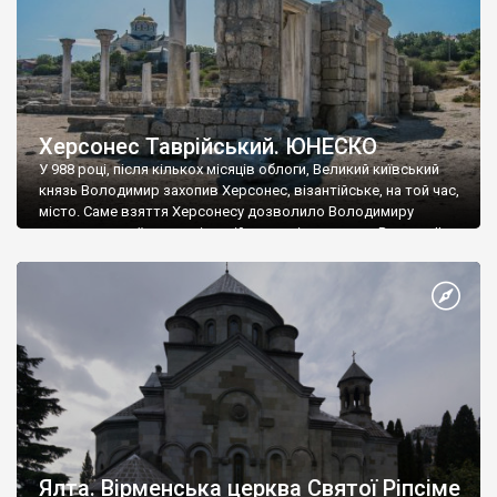
Херсонес Таврійський. ЮНЕСКО
У 988 році, після кількох місяців облоги, Великий київський
князь Володимир захопив Херсонес, візантійське, на той час,
місто. Саме взяття Херсонесу дозволило Володимиру
диктувати свої умови візантійському імператору Василю ІІ, та
одружитися з його дочкою Ганною. Цього ж року, в
Херсонесі Володимир-язичник, став Василем-християнином.
А потім було Хрещення Русі. На честь Херсонесу Таврійського
названо місто […]
Ялта. Вірменська церква Святої Ріпсіме