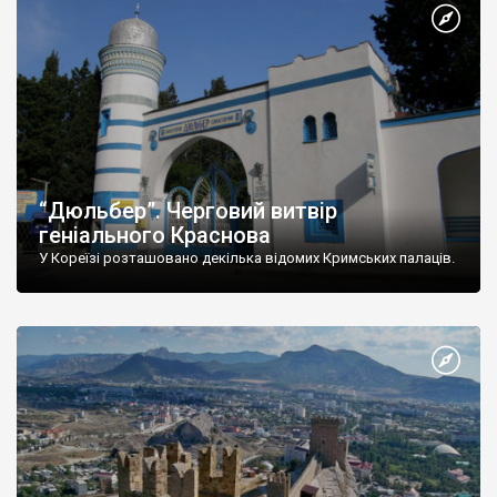
“Дюльбер”. Черговий витвір
геніального Краснова
У Кореїзі розташовано декілька відомих Кримських палаців.