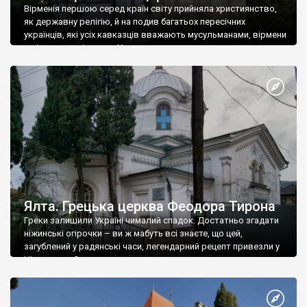
Вірменія першою серед країн світу прийняла християнство,
як державну релігію, й на подив багатьох пересічних
українців, які усіх кавказців вважають мусульманами, вірмени
є відданими вірянами Христа
Ялта. Грецька церква Феодора Тирона
Греки залишили Україні чималий спадок. Достатньо згадати
ніжинські огірочки – ви ж мабуть всі знаєте, що цей,
загублений у радянські часи, легендарний рецепт привезли у
Ніжин греки?