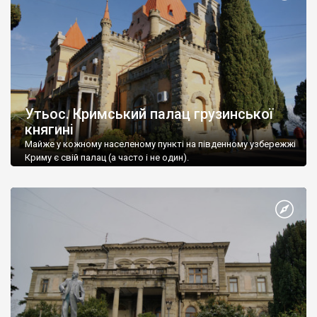
Утьос. Кримський палац грузинської
княгині
Майже у кожному населеному пункті на південному узбережжі
Криму є свій палац (а часто і не один).