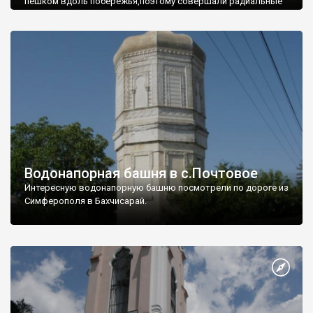
пешком вдоль побережья,поэтому совершали радиальные
вылазки из Оленевки.
Водонапорная башня в с.Почтовое
Интересную водонапорную башню посмотрели по дороге из
Симферополя в Бахчисарай.