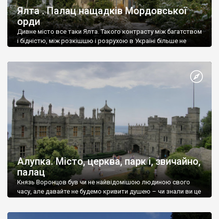
Ялта . Палац нащадків Мордовської
орди
Дивне місто все таки Ялта. Такого контрасту між багатством
і бідністю, між розкішшю і розрухою в Україні більше не
знайдеш.
Алупка. Місто, церква, парк і, звичайно,
палац
Князь Воронцов був чи не найвідомішою людиною свого
часу, але давайте не будемо кривити душею – чи знали ви це
прізвище до відвідин Алупки? Мабуть все таки ні.