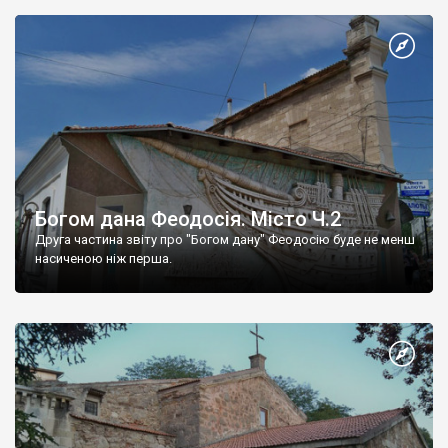
Богом дана Феодосія. Місто Ч.2
Друга частина звіту про "Богом дану" Феодосію буде не менш
насиченою ніж перша.