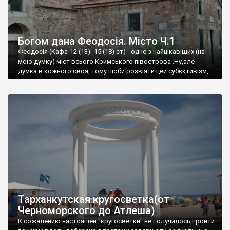
Богом дана Феодосія. Місто Ч.1
Феодосія (Кафа-12 (13) -15 (18) ст) - одне з найцікавіших (на
мою думку) міст всього Кримського півострова .Ну,але
думка в кожного своя, тому щоби розвіяти цей субєктивізм,
запрошую відвідати це
Тарханкутская кругосветка(от
Черноморского до Атлеша)
К сожалению настоящей "кругосветки" не получилось,пройти