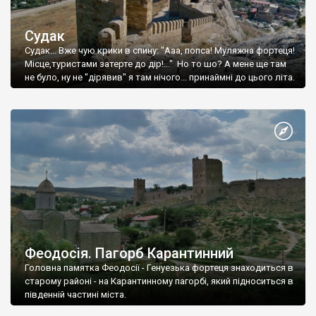
Судак
Судак... Вже чую крики в спину: "Ааа, попса! Муляжна фортеця!
Місце,туристами затерте до дір!..." Но то шо? А мене ще там
не було, ну не "дірявив" я там нічого... принаймні до цього літа.
Феодосія. Пагорб Карантинний
Головна памятка Феодосії - Генуезька фортеця знаходиться в
старому районі - на Карантинному пагорбі, який підноситься в
південній частині міста.