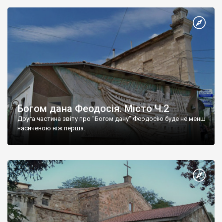
Богом дана Феодосія. Місто Ч.2
Друга частина звіту про "Богом дану" Феодосію буде не менш
насиченою ніж перша.