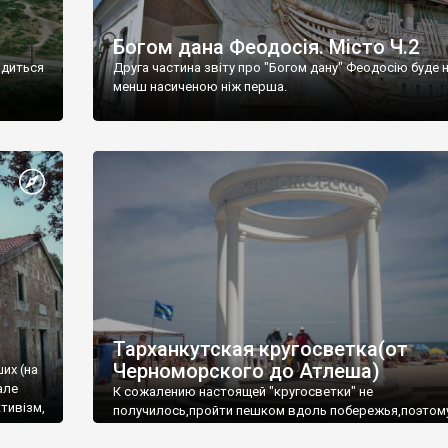
Богом дана Феодосія. Місто Ч.2
одиться
Друга частина звіту про "Богом дану" Феодосію буде 
менш насиченою ніж перша.
Тарханкутская кругосветка(от
Черноморского до Атлеша)
ших (на
але
К сожалению настоящей "кругосветки" не
тивізм,
получилось,пройти пешком вдоль побережья,поэтом
совершали радиальные вылазки из Оленевки.