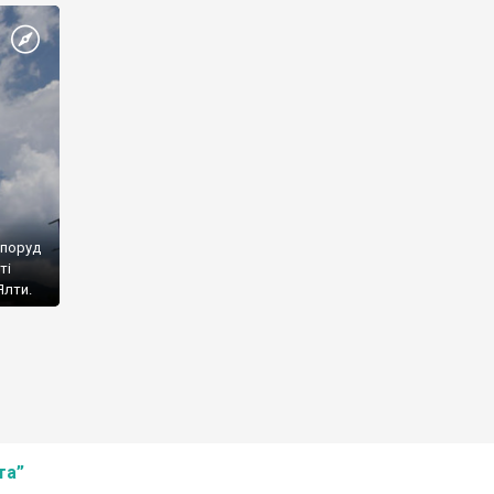
споруд
ті
Ялти.
та”