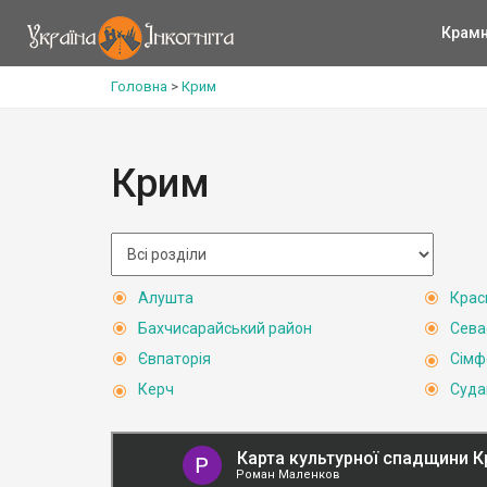
Крам
Головна
>
Крим
Крим
Алушта
Крас
Бахчисарайський район
Сева
Євпаторія
Сімф
Керч
Суда