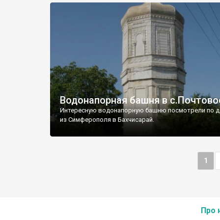
Водонапорная башня в с.Почтово
Интересную водонапорную башню посмотрели по д
из Симферополя в Бахчисарай.
1
Про 