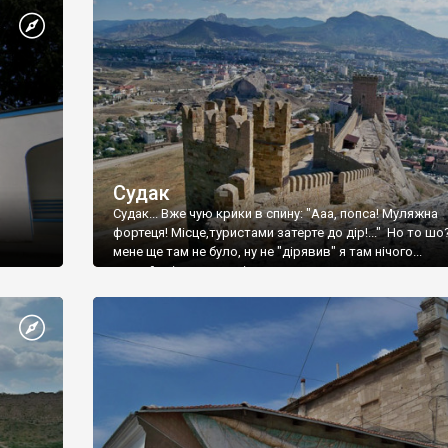
Судак
Судак... Вже чую крики в спину: "Ааа, попса! Муляжна
фортеця! Місце,туристами затерте до дір!..." Но то шо
мене ще там не було, ну не "дірявив" я там нічого...
принаймні до цього літа.