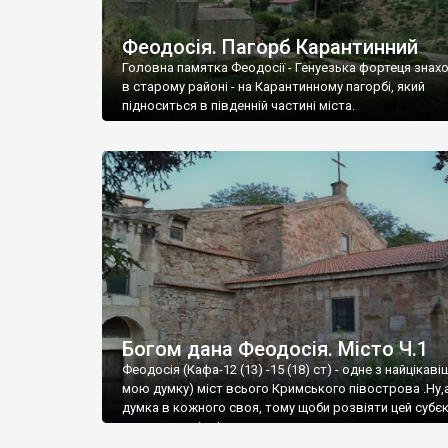
Феодосія. Пагорб Карантинний
Головна памятка Феодосії - Генуезька фортеця знах
в старому районі - на Карантинному пагорбі, який
підноситься в південній частині міста.
Богом дана Феодосія. Місто Ч.1
Феодосія (Кафа-12 (13) -15 (18) ст) - одне з найцікаві
мою думку) міст всього Кримського півострова .Ну,
думка в кожного своя, тому щоби розвіяти цей субєк
запрошую відвідати це