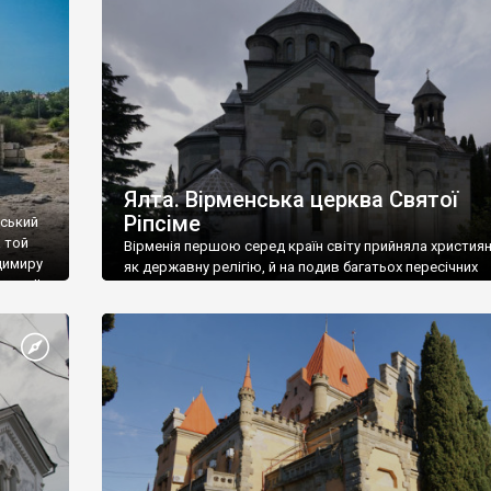
ефактів
називаються «повстяками» (postaki)…” “Вино. Крим
єкту
виробляє відмінне вино і його вдосталь: воно все ду
го».
легке біле і дуже […]
ти та
Ялта. Вірменська церква Святої
Ріпсіме
вський
 той
Вірменія першою серед країн світу прийняла христия
димиру
як державну релігію, й на подив багатьох пересічних
илю ІІ,
українців, які усіх кавказців вважають мусульманами,
 в
вірмени є відданими вірянами Христа