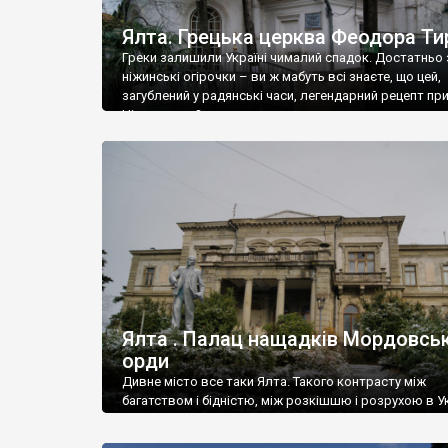
Ялта. Грецька церква Феодора Ти
Греки залишили Україні чималий спадок. Достатньо 
ніжинські огірочки – ви ж мабуть всі знаєте, що цей,
загублений у радянські часи, легендарний рецепт пр
Ніжин греки?
Ялта . Палац нащадків Мордовськ
орди
Дивне місто все таки Ялта. Такого контрасту між
багатством і бідністю, між розкішшю і розрухою в Ук
більше не знайдеш.