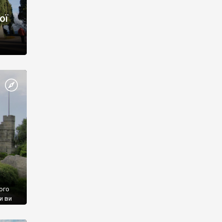
ої
ого
и ви