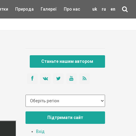
ятки
Природа
Галереї
Про нас
uk
ru
en
Станьте нашим автором
Підтримати сайт
Вхід