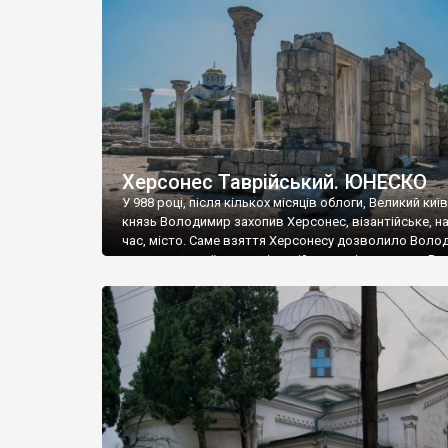
музею «Новгородський музей-заповідник» сотні арт
візантійської доби. Раритети викрадені з фондів об’
культурної спадщини ЮНЕСКО «Херсонеса Таврійсько
Офіційно – на виставку «Золото Візантії», але експер
влада в Україні вважають це лише […]
Херсонес Таврійський. ЮНЕСКО
У 988 році, після кількох місяців облоги, Великий киї
князь Володимир захопив Херсонес, візантійське, на
час, місто. Саме взяття Херсонесу дозволило Воло
диктувати свої умови візантійському імператору Вас
та одружитися з його дочкою Ганною. Цього ж року,
Херсонесі Володимир-язичник, став Василем-
християнином. А потім було Хрещення Русі. На честь
Херсонесу Таврійського названо місто […]