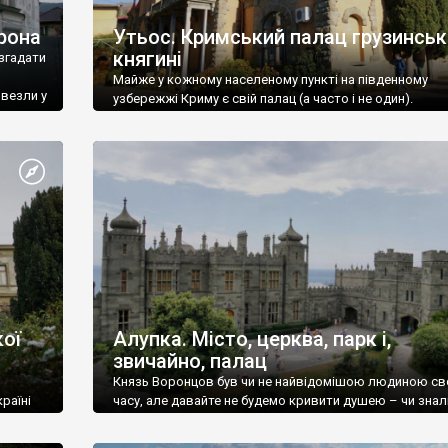
рона
Утьос. Кримський палац грузинськ
княгині
згадати
Майже у кожному населеному пункті на південному
ивезли у
узбережжі Криму є свій палац (а часто і не один).
ої
Алупка. Місто, церква, парк і,
звичайно, палац
Князь Воронцов був чи не найвідомішою людиною св
раїні
часу, але давайте не будемо кривити душею – чи знал
це прізвище до відвідин Алупки? Мабуть все таки ні.