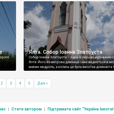
е
Ялта. Собор Іоанна Златоуста
ороге
Собор Іоанна Златоуста – одна із перших мурованих 
Ялти. Його 45-метрова дзвіниця і нині видніється в міс
майже звідусіль, а колись це була висотна домінанта 
2
3
4
5
Далі »
нас
Стати автором
Підтримати сайт “Україна Інкогні