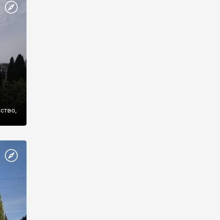
же
нство,