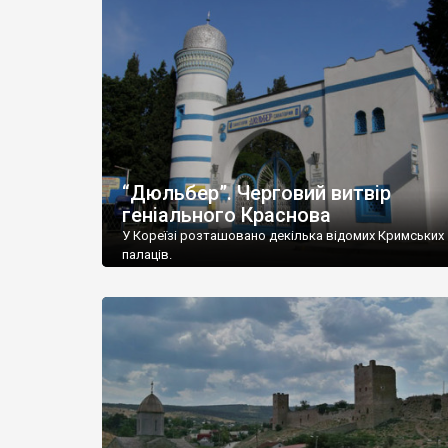
“Дюльбер”. Черговий витвір
геніального Краснова
У Кореїзі розташовано декілька відомих Кримських
палаців.