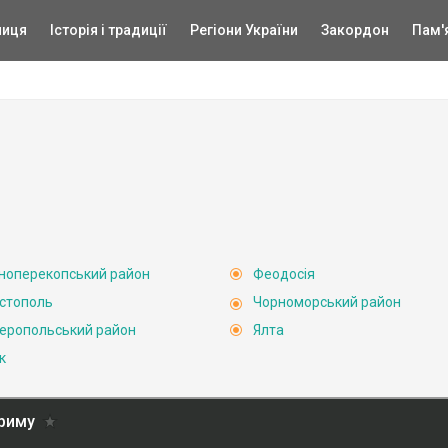
ниця
Історія і традиції
Регіони України
Закордон
Пам'
ноперекопський район
Феодосія
стополь
Чорноморський район
еропольський район
Ялта
к