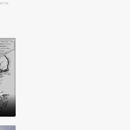
им та
ора і
є
го типу,
ей-
рний
ста:
 райони
від 2
I
і,
рукти,
 котрі