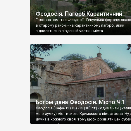
Феодосія. Пагорб Карантинний
Головна памятка Феодосії - Генуезька фортеця знах
в старому районі - на Карантинному пагорбі, який
підноситься в південній частині міста.
Богом дана Феодосія. Місто Ч.1
Феодосія (Кафа-12 (13) -15 (18) ст) - одне з найцікаві
мою думку) міст всього Кримського півострова .Ну,
думка в кожного своя, тому щоби розвіяти цей субєк
запрошую відвідати це