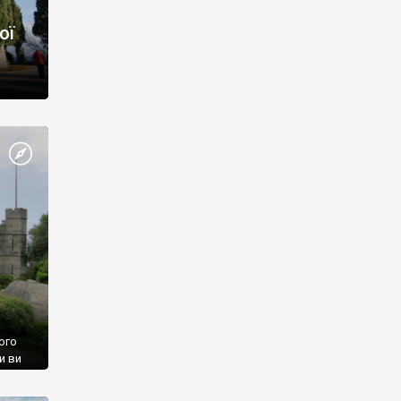
ої
ого
и ви