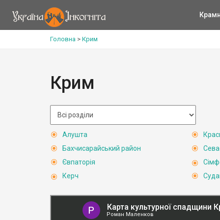
Крам
Головна
>
Крим
Крим
Алушта
Крас
Бахчисарайський район
Сева
Євпаторія
Сімф
Керч
Суда