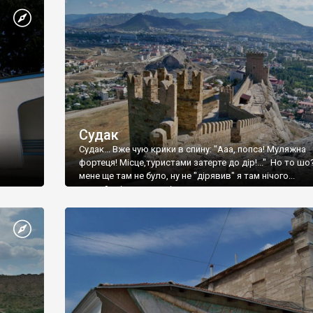
Судак
Судак... Вже чую крики в спину: "Ааа, попса! Муляжна
фортеця! Місце,туристами затерте до дір!..." Но то шо
мене ще там не було, ну не "дірявив" я там нічого...
принаймні до цього літа.