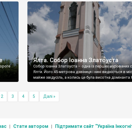
е
Ялта. Собор Іоанна Златоуста
ороге
Собор Іоанна Златоуста – одна із перших мурованих 
Ялти. Його 45-метрова дзвіниця і нині видніється в міс
майже звідусіль, а колись це була висотна домінанта 
2
3
4
5
Далі »
нас
Стати автором
Підтримати сайт “Україна Інкогні