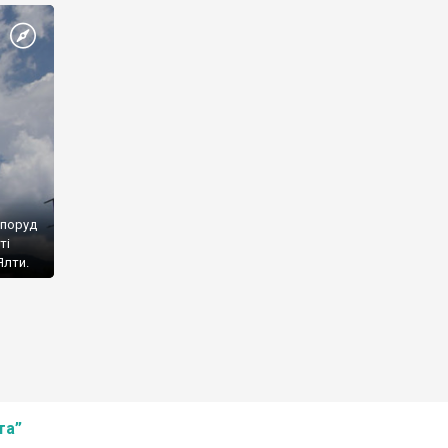
споруд
ті
Ялти.
та”