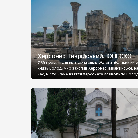
музею «Новгородський музей-заповідник» сотні арт
візантійської доби. Раритети викрадені з фондів об’
культурної спадщини ЮНЕСКО «Херсонеса Таврійсько
Офіційно – на виставку «Золото Візантії», але експер
влада в Україні вважають це лише […]
Херсонес Таврійський. ЮНЕСКО
У 988 році, після кількох місяців облоги, Великий киї
князь Володимир захопив Херсонес, візантійське, на
час, місто. Саме взяття Херсонесу дозволило Воло
диктувати свої умови візантійському імператору Вас
та одружитися з його дочкою Ганною. Цього ж року,
Херсонесі Володимир-язичник, став Василем-
християнином. А потім було Хрещення Русі. На честь
Херсонесу Таврійського названо місто […]