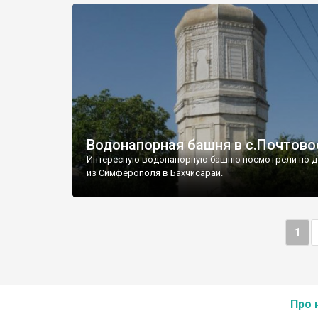
Водонапорная башня в с.Почтово
Интересную водонапорную башню посмотрели по д
из Симферополя в Бахчисарай.
1
Про 