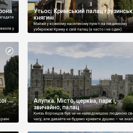
рона
Утьос. Кримський палац грузинськ
княгині
згадати
Майже у кожному населеному пункті на південному
ивезли у
узбережжі Криму є свій палац (а часто і не один).
ої
Алупка. Місто, церква, парк і,
звичайно, палац
Князь Воронцов був чи не найвідомішою людиною св
раїні
часу, але давайте не будемо кривити душею – чи знал
це прізвище до відвідин Алупки? Мабуть все таки ні.