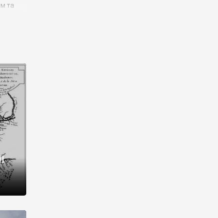
им та
ора і
є
го типу,
ей-
рний
ста:
 райони
від 2
I
і,
рукти,
 котрі