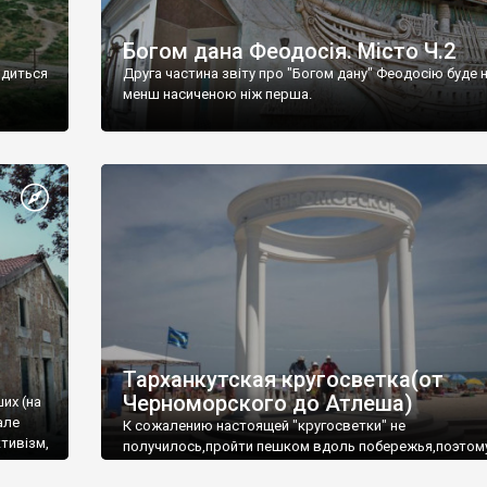
Богом дана Феодосія. Місто Ч.2
одиться
Друга частина звіту про "Богом дану" Феодосію буде 
менш насиченою ніж перша.
Тарханкутская кругосветка(от
Черноморского до Атлеша)
ших (на
але
К сожалению настоящей "кругосветки" не
тивізм,
получилось,пройти пешком вдоль побережья,поэтом
совершали радиальные вылазки из Оленевки.