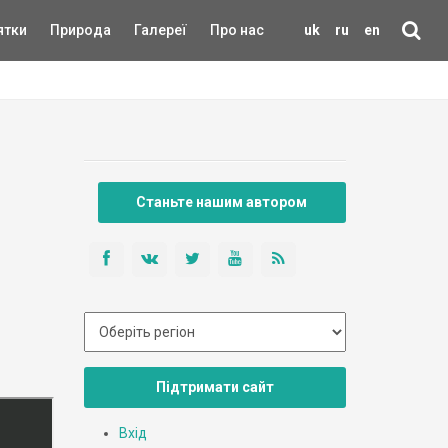
ятки
Природа
Галереї
Про нас
uk
ru
en
Станьте нашим автором
Підтримати сайт
Вхід