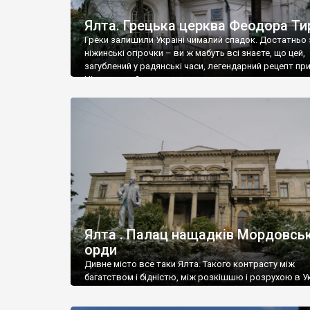
Ялта. Грецька церква Феодора Ти
Греки залишили Україні чималий спадок. Достатньо 
ніжинські огірочки – ви ж мабуть всі знаєте, що цей,
загублений у радянські часи, легендарний рецепт пр
Ніжин греки?
Ялта . Палац нащадків Мордовськ
орди
Дивне місто все таки Ялта. Такого контрасту між
багатством і бідністю, між розкішшю і розрухою в Ук
більше не знайдеш.