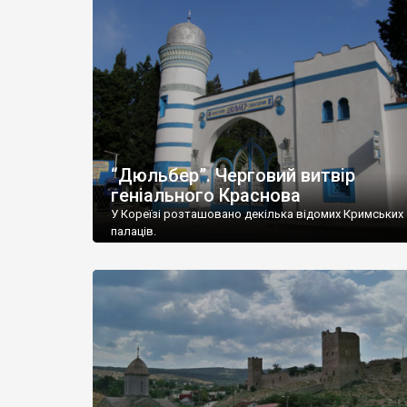
“Дюльбер”. Черговий витвір
геніального Краснова
У Кореїзі розташовано декілька відомих Кримських
палаців.