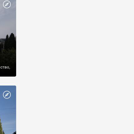
же
нство,