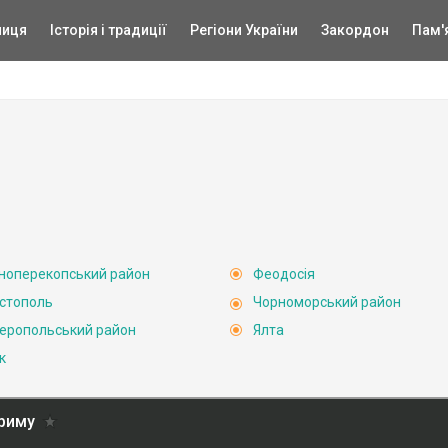
ниця
Історія і традиції
Регіони України
Закордон
Пам'
ноперекопський район
Феодосія
стополь
Чорноморський район
еропольський район
Ялта
к