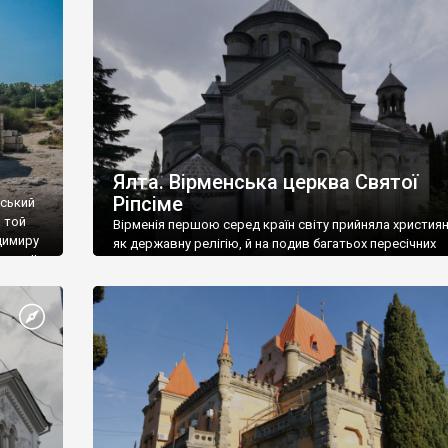
ефактів
називаються «повстяками» (postaki)…” “Вино. Крим
єкту
виробляє відмінне вино і його вдосталь: воно все ду
го».
легке біле і дуже […]
ти та
Ялта. Вірменська церква Святої
Ріпсіме
вський
 той
Вірменія першою серед країн світу прийняла христия
димиру
як державну релігію, й на подив багатьох пересічних
илю ІІ,
українців, які усіх кавказців вважають мусульманами,
 в
вірмени є відданими вірянами Христа