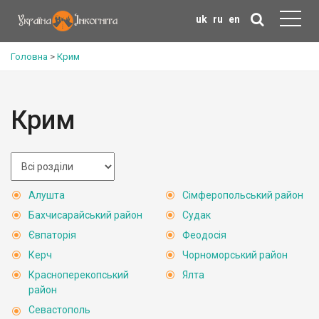
uk
ru
en
Головна
>
Крим
Крим
Алушта
Сімферопольський район
Бахчисарайський район
Судак
Євпаторія
Феодосія
Керч
Чорноморський район
Красноперекопський
Ялта
район
Севастополь