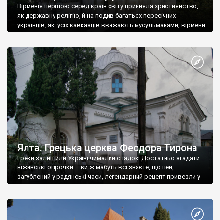
Вірменія першою серед країн світу прийняла християнство,
як державну релігію, й на подив багатьох пересічних
українців, які усіх кавказців вважають мусульманами, вірмени
є відданими вірянами Христа
Ялта. Грецька церква Феодора Тирона
Греки залишили Україні чималий спадок. Достатньо згадати
ніжинські огірочки – ви ж мабуть всі знаєте, що цей,
загублений у радянські часи, легендарний рецепт привезли у
Ніжин греки?