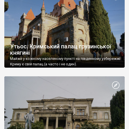
Утьос. Кримський палац грузинської
княгині
Майже у кожному населеному пункті на південному узбережжі
Криму є свій палац (а часто і не один).