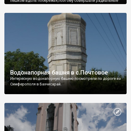
пешком вдоль побережья,поэтому совершали радиальные
вылазки из Оленевки.
Водонапорная башня в с.Почтовое
Интересную водонапорную башню посмотрели по дороге из
Симферополя в Бахчисарай.