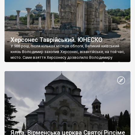
Херсонес Таврійський. ЮНЕСКО
У 988 році, після кількох місяців облоги, Великий київський
князь Володимир захопив Херсонес, візантійське, на той час,
місто. Саме взяття Херсонесу дозволило Володимиру
диктувати свої умови візантійському імператору Василю ІІ, та
одружитися з його дочкою Ганною. Цього ж року, в
Херсонесі Володимир-язичник, став Василем-християнином.
А потім було Хрещення Русі. На честь Херсонесу Таврійського
названо місто […]
Ялта. Вірменська церква Святої Ріпсіме