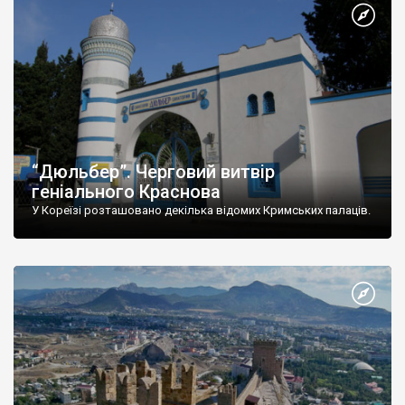
“Дюльбер”. Черговий витвір
геніального Краснова
У Кореїзі розташовано декілька відомих Кримських палаців.