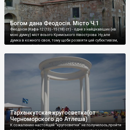
Богом дана Феодосія. Місто Ч.1
Феодосія (Кафа-12 (13) -15 (18) ст) - одне з найцікавіших (на
мою думку) міст всього Кримського півострова .Ну,але
думка в кожного своя, тому щоби розвіяти цей субєктивізм,
запрошую відвідати це
Тарханкутская кругосветка(от
Черноморского до Атлеша)
К сожалению настоящей "кругосветки" не получилось,пройти