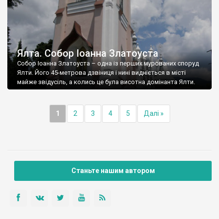
Ялта. Собор Іоанна Златоуста
Собор Іоанна Златоуста – одна із перших мурованих споруд
Ялти. Його 45-метрова дзвіниця і нині видніється в місті
майже звідусіль, а колись це була висотна домінанта Ялти.
1
2
3
4
5
Далі »
Станьте нашим автором