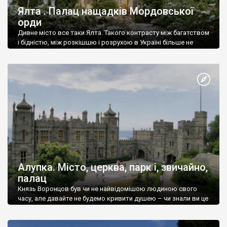
Ялта . Палац нащадків Мордовської
орди
Дивне місто все таки Ялта. Такого контрасту між багатством
і бідністю, між розкішшю і розрухою в Україні більше не
знайдеш.
Алупка. Місто, церква, парк і, звичайно,
палац
Князь Воронцов був чи не найвідомішою людиною свого
часу, але давайте не будемо кривити душею – чи знали ви це
прізвище до відвідин Алупки? Мабуть все таки ні.