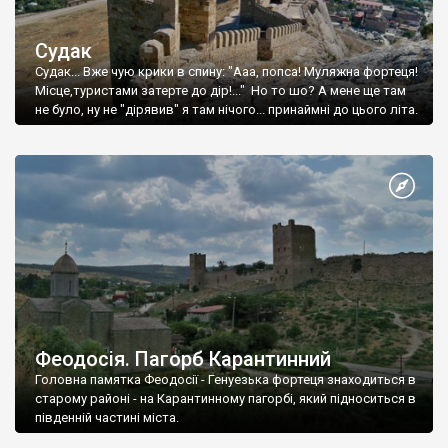
Судак
Судак... Вже чую крики в спину: "Ааа, попса! Муляжна фортеця!
Місце,туристами затерте до дір!..." Но то шо? А мене ще там
не було, ну не "дірявив" я там нічого... принаймні до цього літа.
Феодосія. Пагорб Карантинний
Головна памятка Феодосії - Генуезька фортеця знаходиться в
старому районі - на Карантинному пагорбі, який підноситься в
південній частині міста.