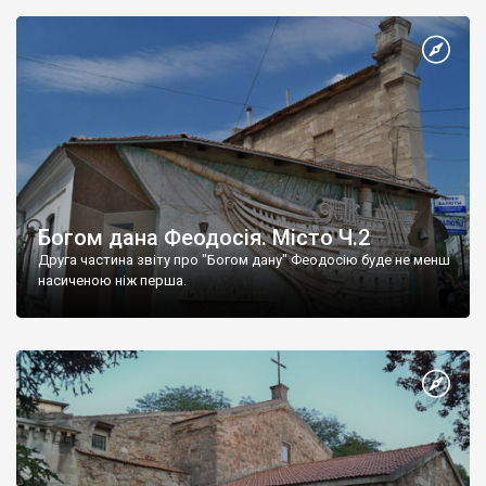
Богом дана Феодосія. Місто Ч.2
Друга частина звіту про "Богом дану" Феодосію буде не менш
насиченою ніж перша.