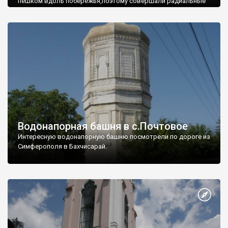
пешком вдоль побережья,поэтому совершали радиальные
вылазки из Оленевки.
Водонапорная башня в с.Почтовое
Интересную водонапорную башню посмотрели по дороге из
Симферополя в Бахчисарай.