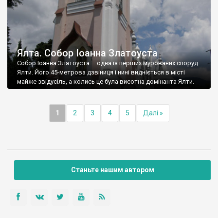
Ялта. Собор Іоанна Златоуста
Собор Іоанна Златоуста – одна із перших мурованих споруд
Ялти. Його 45-метрова дзвіниця і нині видніється в місті
майже звідусіль, а колись це була висотна домінанта Ялти.
1
2
3
4
5
Далі »
Станьте нашим автором