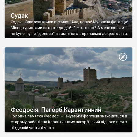
Судак
Судак... Вже чую крики в спину: "Ааа, попса! Муляжна фортеця!
Місце,туристами затерте до дір!..." Но то шо? А мене ще там
не було, ну не "дірявив" я там нічого... принаймні до цього літа.
Феодосія. Пагорб Карантинний
Головна памятка Феодосії - Генуезька фортеця знаходиться в
старому районі - на Карантинному пагорбі, який підноситься в
південній частині міста.