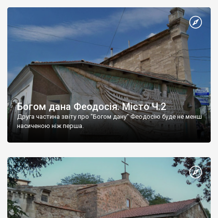
Богом дана Феодосія. Місто Ч.2
Друга частина звіту про "Богом дану" Феодосію буде не менш
насиченою ніж перша.