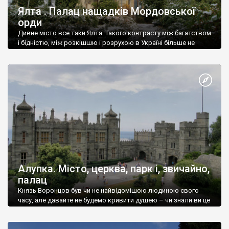
Ялта . Палац нащадків Мордовської
орди
Дивне місто все таки Ялта. Такого контрасту між багатством
і бідністю, між розкішшю і розрухою в Україні більше не
знайдеш.
Алупка. Місто, церква, парк і, звичайно,
палац
Князь Воронцов був чи не найвідомішою людиною свого
часу, але давайте не будемо кривити душею – чи знали ви це
прізвище до відвідин Алупки? Мабуть все таки ні.