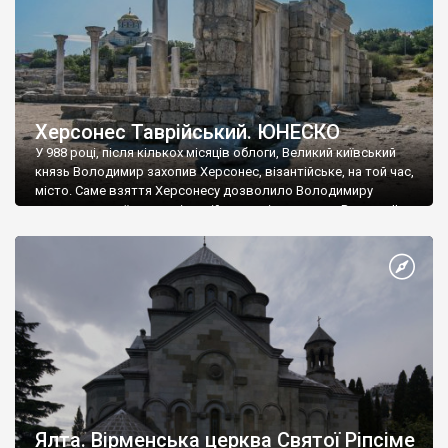
Херсонес Таврійський. ЮНЕСКО
У 988 році, після кількох місяців облоги, Великий київський
князь Володимир захопив Херсонес, візантійське, на той час,
місто. Саме взяття Херсонесу дозволило Володимиру
диктувати свої умови візантійському імператору Василю ІІ, та
одружитися з його дочкою Ганною. Цього ж року, в
Херсонесі Володимир-язичник, став Василем-християнином.
А потім було Хрещення Русі. На честь Херсонесу Таврійського
названо місто […]
Ялта. Вірменська церква Святої Ріпсіме