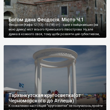
Богом дана Феодосія. Місто Ч.1
Феодосія (Кафа-12 (13) -15 (18) ст) - одне з найцікавіших (на
мою думку) міст всього Кримського півострова .Ну,але
думка в кожного своя, тому щоби розвіяти цей субєктивізм,
запрошую відвідати це
Тарханкутская кругосветка(от
Черноморского до Атлеша)
К сожалению настоящей "кругосветки" не получилось,пройти