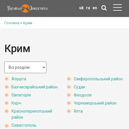
uk
ru
en
Головна
>
Крим
Крим
Алушта
Сімферопольський район
Бахчисарайський район
Судак
Євпаторія
Феодосія
Керч
Чорноморський район
Красноперекопський
Ялта
район
Севастополь