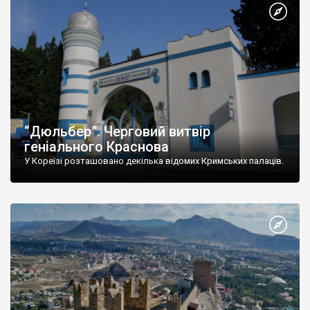
“Дюльбер”. Черговий витвір
геніального Краснова
У Кореїзі розташовано декілька відомих Кримських палаців.