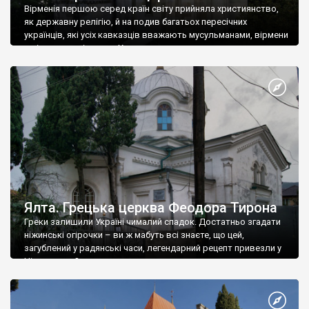
Вірменія першою серед країн світу прийняла християнство,
як державну релігію, й на подив багатьох пересічних
українців, які усіх кавказців вважають мусульманами, вірмени
є відданими вірянами Христа
Ялта. Грецька церква Феодора Тирона
Греки залишили Україні чималий спадок. Достатньо згадати
ніжинські огірочки – ви ж мабуть всі знаєте, що цей,
загублений у радянські часи, легендарний рецепт привезли у
Ніжин греки?