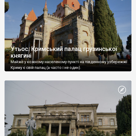
Утьос. Кримський палац грузинської
княгині
Майже у кожному населеному пункті на південному узбережжі
Криму є свій палац (а часто і не один).