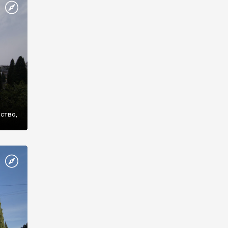
же
нство,