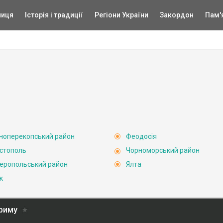
ниця
Історія і традиції
Регіони України
Закордон
Пам'
ноперекопський район
Феодосія
стополь
Чорноморський район
еропольський район
Ялта
к