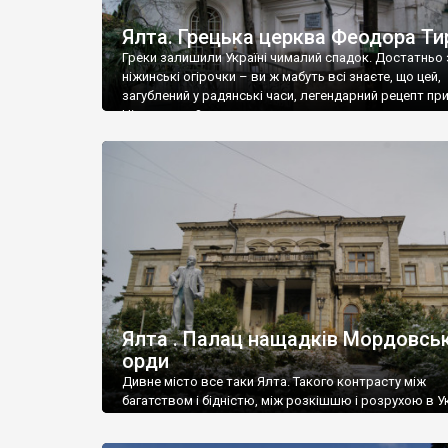
Ялта. Грецька церква Феодора Ти
Греки залишили Україні чималий спадок. Достатньо 
ніжинські огірочки – ви ж мабуть всі знаєте, що цей,
загублений у радянські часи, легендарний рецепт пр
Ніжин греки?
Ялта . Палац нащадків Мордовськ
орди
Дивне місто все таки Ялта. Такого контрасту між
багатством і бідністю, між розкішшю і розрухою в Ук
більше не знайдеш.