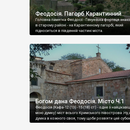
Феодосія. Пагорб Карантинний
Головна памятка Феодосії - Генуезька фортеця знах
в старому районі - на Карантинному пагорбі, який
підноситься в південній частині міста.
Богом дана Феодосія. Місто Ч.1
Феодосія (Кафа-12 (13) -15 (18) ст) - одне з найцікаві
мою думку) міст всього Кримського півострова .Ну,
думка в кожного своя, тому щоби розвіяти цей субєк
запрошую відвідати це