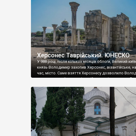
музею «Новгородський музей-заповідник» сотні арт
візантійської доби. Раритети викрадені з фондів об’
культурної спадщини ЮНЕСКО «Херсонеса Таврійсько
Офіційно – на виставку «Золото Візантії», але експер
влада в Україні вважають це лише […]
Херсонес Таврійський. ЮНЕСКО
У 988 році, після кількох місяців облоги, Великий киї
князь Володимир захопив Херсонес, візантійське, на
час, місто. Саме взяття Херсонесу дозволило Воло
диктувати свої умови візантійському імператору Вас
та одружитися з його дочкою Ганною. Цього ж року,
Херсонесі Володимир-язичник, став Василем-
християнином. А потім було Хрещення Русі. На честь
Херсонесу Таврійського названо місто […]