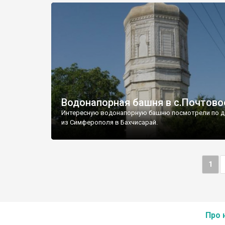
Водонапорная башня в с.Почтово
Интересную водонапорную башню посмотрели по д
из Симферополя в Бахчисарай.
1
Про 