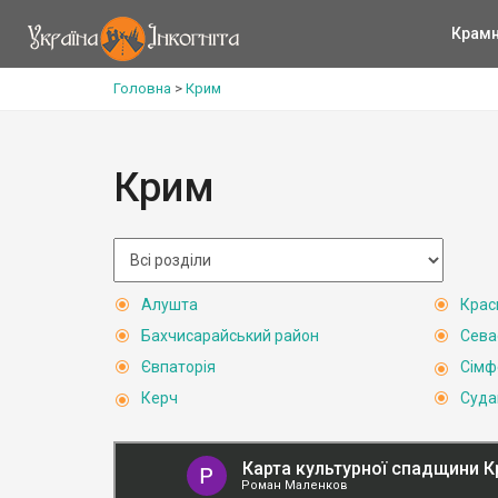
Крам
Головна
>
Крим
Крим
Алушта
Крас
Бахчисарайський район
Сева
Євпаторія
Сімф
Керч
Суда