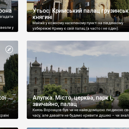
рона
Утьос. Кримський палац грузинськ
княгині
згадати
Майже у кожному населеному пункті на південному
ивезли у
узбережжі Криму є свій палац (а часто і не один).
ої
Алупка. Місто, церква, парк і,
звичайно, палац
Князь Воронцов був чи не найвідомішою людиною св
раїні
часу, але давайте не будемо кривити душею – чи знал
це прізвище до відвідин Алупки? Мабуть все таки ні.