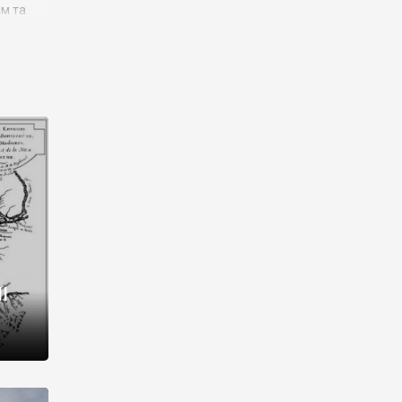
им та
ора і
є
го типу,
ей-
рний
ста:
 райони
від 2
I
і,
рукти,
 котрі