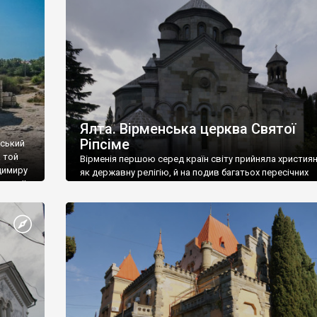
ефактів
називаються «повстяками» (postaki)…” “Вино. Крим
єкту
виробляє відмінне вино і його вдосталь: воно все ду
го».
легке біле і дуже […]
ти та
Ялта. Вірменська церква Святої
Ріпсіме
вський
 той
Вірменія першою серед країн світу прийняла христия
димиру
як державну релігію, й на подив багатьох пересічних
илю ІІ,
українців, які усіх кавказців вважають мусульманами,
 в
вірмени є відданими вірянами Христа