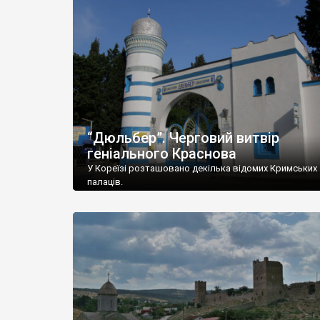
“Дюльбер”. Черговий витвір
геніального Краснова
У Кореїзі розташовано декілька відомих Кримських
палаців.