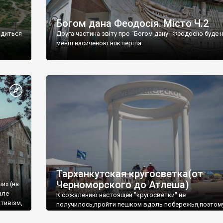
Богом дана Феодосія. Місто Ч.2
одиться
Друга частина звіту про "Богом дану" Феодосію буде 
менш насиченою ніж перша.
Тарханкутская кругосветка(от
Черноморского до Атлеша)
ших (на
але
К сожалению настоящей "кругосветки" не
тивізм,
получилось,пройти пешком вдоль побережья,поэтом
совершали радиальные вылазки из Оленевки.