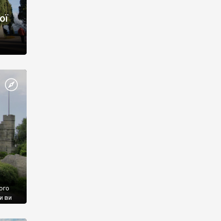
ої
ого
и ви