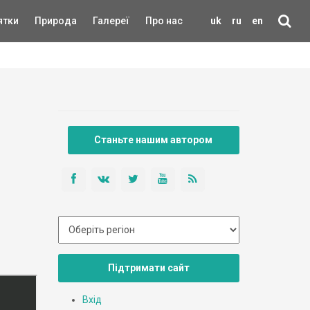
ятки
Природа
Галереї
Про нас
uk
ru
en
Станьте нашим автором
Підтримати сайт
Вхід