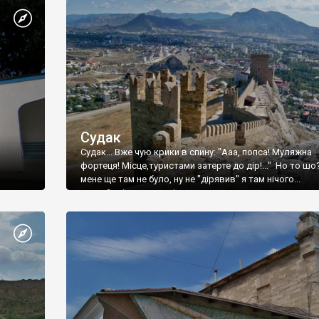
Судак
Судак... Вже чую крики в спину: "Ааа, попса! Муляжна
фортеця! Місце,туристами затерте до дір!..." Но то шо
мене ще там не було, ну не "дірявив" я там нічого...
принаймні до цього літа.