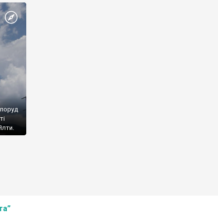
споруд
ті
Ялти.
та”