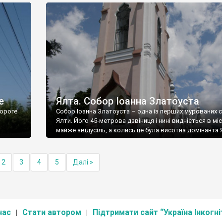
е
Ялта. Собор Іоанна Златоуста
ороге
Собор Іоанна Златоуста – одна із перших мурованих 
Ялти. Його 45-метрова дзвіниця і нині видніється в міс
майже звідусіль, а колись це була висотна домінанта 
2
3
4
5
Далі »
нас
Стати автором
Підтримати сайт “Україна Інкогні