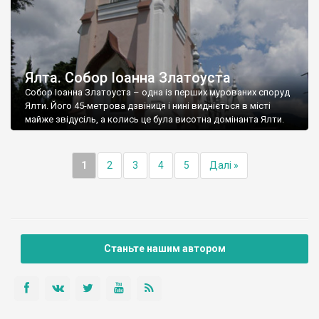
Ялта. Собор Іоанна Златоуста
Собор Іоанна Златоуста – одна із перших мурованих споруд
Ялти. Його 45-метрова дзвіниця і нині видніється в місті
майже звідусіль, а колись це була висотна домінанта Ялти.
1
2
3
4
5
Далі »
Станьте нашим автором