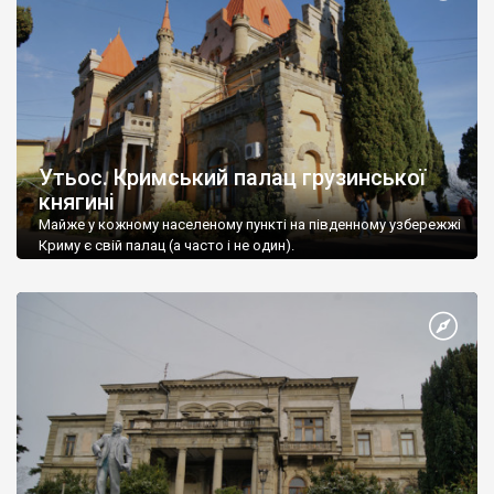
Утьос. Кримський палац грузинської
княгині
Майже у кожному населеному пункті на південному узбережжі
Криму є свій палац (а часто і не один).