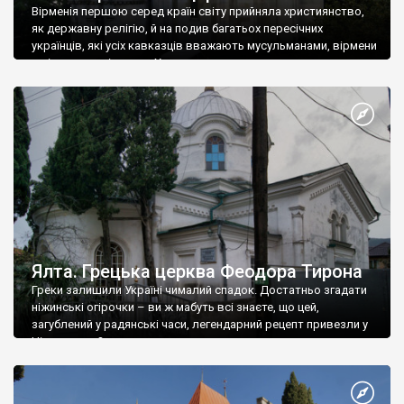
Вірменія першою серед країн світу прийняла християнство,
як державну релігію, й на подив багатьох пересічних
українців, які усіх кавказців вважають мусульманами, вірмени
є відданими вірянами Христа
Ялта. Грецька церква Феодора Тирона
Греки залишили Україні чималий спадок. Достатньо згадати
ніжинські огірочки – ви ж мабуть всі знаєте, що цей,
загублений у радянські часи, легендарний рецепт привезли у
Ніжин греки?