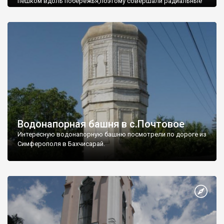
пешком вдоль побережья,поэтому совершали радиальные
вылазки из Оленевки.
Водонапорная башня в с.Почтовое
Интересную водонапорную башню посмотрели по дороге из
Симферополя в Бахчисарай.