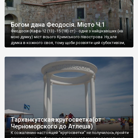
Богом дана Феодосія. Місто Ч.1
Феодосія (Кафа-12 (13) -15 (18) ст) - одне з найцікавіших (на
мою думку) міст всього Кримського півострова .Ну,але
думка в кожного своя, тому щоби розвіяти цей субєктивізм,
запрошую відвідати це
Тарханкутская кругосветка(от
Черноморского до Атлеша)
К сожалению настоящей "кругосветки" не получилось,пройти