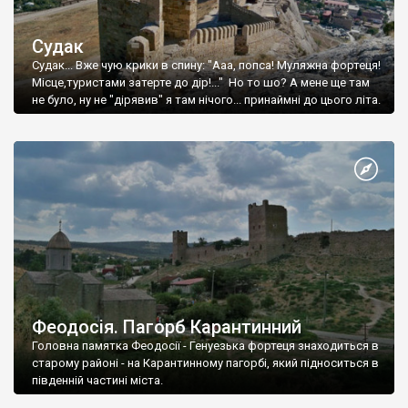
Судак
Судак... Вже чую крики в спину: "Ааа, попса! Муляжна фортеця!
Місце,туристами затерте до дір!..." Но то шо? А мене ще там
не було, ну не "дірявив" я там нічого... принаймні до цього літа.
Феодосія. Пагорб Карантинний
Головна памятка Феодосії - Генуезька фортеця знаходиться в
старому районі - на Карантинному пагорбі, який підноситься в
південній частині міста.