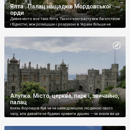
Ялта . Палац нащадків Мордовської
орди
Дивне місто все таки Ялта. Такого контрасту між багатством
і бідністю, між розкішшю і розрухою в Україні більше не
знайдеш.
Алупка. Місто, церква, парк і, звичайно,
палац
Князь Воронцов був чи не найвідомішою людиною свого
часу, але давайте не будемо кривити душею – чи знали ви це
прізвище до відвідин Алупки? Мабуть все таки ні.