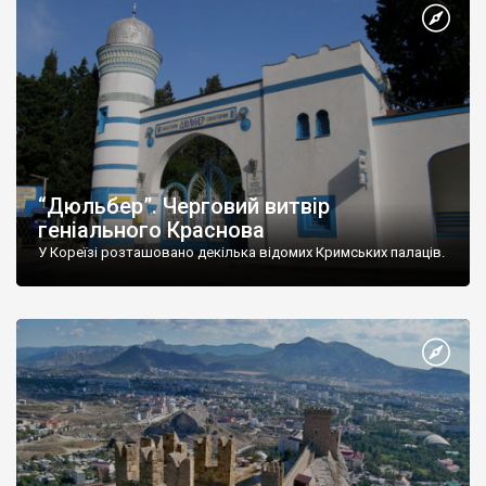
“Дюльбер”. Черговий витвір
геніального Краснова
У Кореїзі розташовано декілька відомих Кримських палаців.