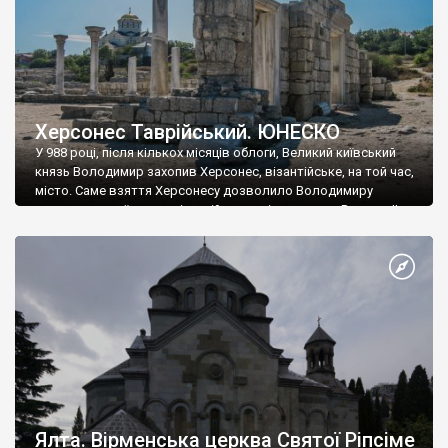
Херсонес Таврійський. ЮНЕСКО
У 988 році, після кількох місяців облоги, Великий київський
князь Володимир захопив Херсонес, візантійське, на той час,
місто. Саме взяття Херсонесу дозволило Володимиру
диктувати свої умови візантійському імператору Василю ІІ, та
одружитися з його дочкою Ганною. Цього ж року, в
Херсонесі Володимир-язичник, став Василем-християнином.
А потім було Хрещення Русі. На честь Херсонесу Таврійського
названо місто […]
Ялта. Вірменська церква Святої Ріпсіме