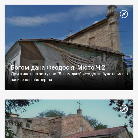
Богом дана Феодосія. Місто Ч.2
Друга частина звіту про "Богом дану" Феодосію буде не менш
насиченою ніж перша.