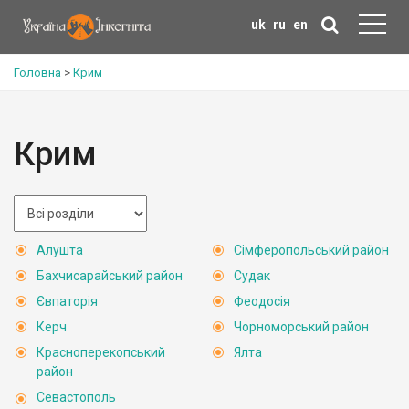
uk
ru
en
Головна
>
Крим
Крим
Алушта
Сімферопольський район
Бахчисарайський район
Судак
Євпаторія
Феодосія
Керч
Чорноморський район
Красноперекопський
Ялта
район
Севастополь