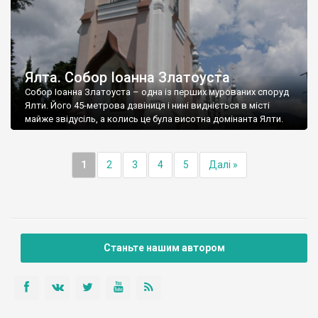
Ялта. Собор Іоанна Златоуста
Собор Іоанна Златоуста – одна із перших мурованих споруд
Ялти. Його 45-метрова дзвіниця і нині видніється в місті
майже звідусіль, а колись це була висотна домінанта Ялти.
1
2
3
4
5
Далі »
Станьте нашим автором