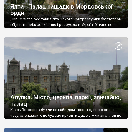
Ялта . Палац нащадків Мордовської
орди
Дивне місто все таки Ялта. Такого контрасту між багатством
і бідністю, між розкішшю і розрухою в Україні більше не
знайдеш.
Алупка. Місто, церква, парк і, звичайно,
палац
Князь Воронцов був чи не найвідомішою людиною свого
часу, але давайте не будемо кривити душею – чи знали ви це
прізвище до відвідин Алупки? Мабуть все таки ні.