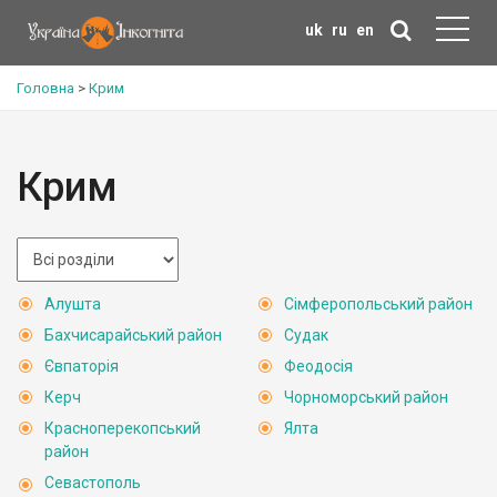
uk
ru
en
Головна
>
Крим
Крим
Алушта
Сімферопольський район
Бахчисарайський район
Судак
Євпаторія
Феодосія
Керч
Чорноморський район
Красноперекопський
Ялта
район
Севастополь