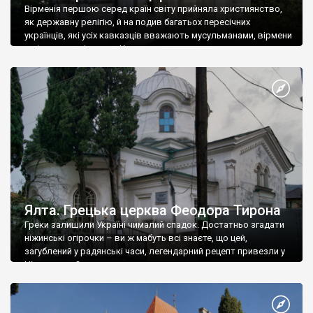
Вірменія першою серед країн світу прийняла християнство,
як державну релігію, й на подив багатьох пересічних
українців, які усіх кавказців вважають мусульманами, вірмени
є відданими вірянами Христа
Ялта. Грецька церква Феодора Тирона
Греки залишили Україні чималий спадок. Достатньо згадати
ніжинські огірочки – ви ж мабуть всі знаєте, що цей,
загублений у радянські часи, легендарний рецепт привезли у
Ніжин греки?