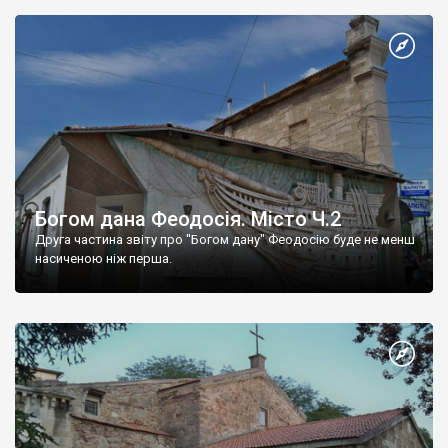
Богом дана Феодосія. Місто Ч.2
Друга частина звіту про "Богом дану" Феодосію буде не менш
насиченою ніж перша.