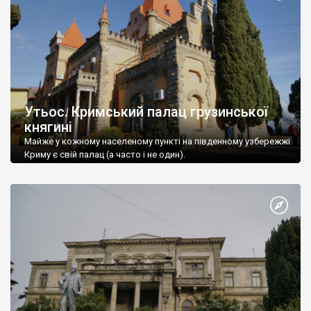
Утьос. Кримський палац грузинської
княгині
Майже у кожному населеному пункті на південному узбережжі
Криму є свій палац (а часто і не один).