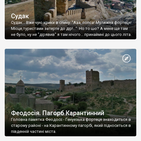
Судак
Судак... Вже чую крики в спину: "Ааа, попса! Муляжна фортеця!
Місце,туристами затерте до дір!..." Но то шо? А мене ще там
не було, ну не "дірявив" я там нічого... принаймні до цього літа.
Феодосія. Пагорб Карантинний
Головна памятка Феодосії - Генуезька фортеця знаходиться в
старому районі - на Карантинному пагорбі, який підноситься в
південній частині міста.