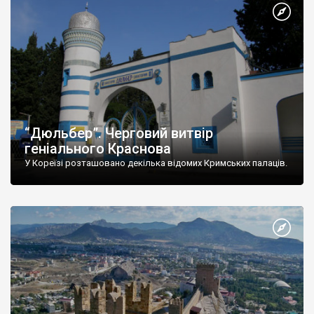
“Дюльбер”. Черговий витвір
геніального Краснова
У Кореїзі розташовано декілька відомих Кримських палаців.