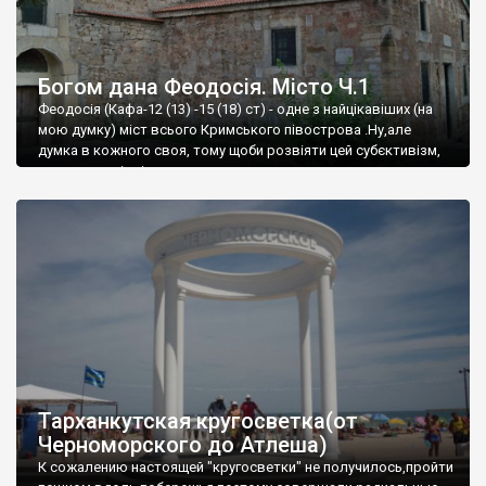
Богом дана Феодосія. Місто Ч.1
Феодосія (Кафа-12 (13) -15 (18) ст) - одне з найцікавіших (на
мою думку) міст всього Кримського півострова .Ну,але
думка в кожного своя, тому щоби розвіяти цей субєктивізм,
запрошую відвідати це
Тарханкутская кругосветка(от
Черноморского до Атлеша)
К сожалению настоящей "кругосветки" не получилось,пройти