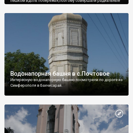
пешком вдоль побережья,поэтому совершали радиальные
вылазки из Оленевки.
Водонапорная башня в с.Почтовое
Интересную водонапорную башню посмотрели по дороге из
Симферополя в Бахчисарай.