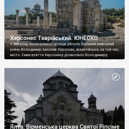
Херсонес Таврійський. ЮНЕСКО
У 988 році, після кількох місяців облоги, Великий київський
князь Володимир захопив Херсонес, візантійське, на той час,
місто. Саме взяття Херсонесу дозволило Володимиру
диктувати свої умови візантійському імператору Василю ІІ, та
одружитися з його дочкою Ганною. Цього ж року, в
Херсонесі Володимир-язичник, став Василем-християнином.
А потім було Хрещення Русі. На честь Херсонесу Таврійського
названо місто […]
Ялта. Вірменська церква Святої Ріпсіме