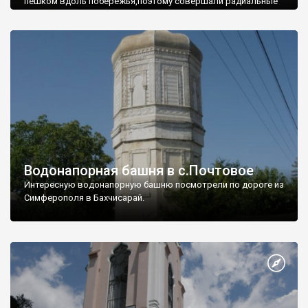
пешком вдоль побережья,поэтому совершали радиальные
вылазки из Оленевки.
Водонапорная башня в с.Почтовое
Интересную водонапорную башню посмотрели по дороге из
Симферополя в Бахчисарай.