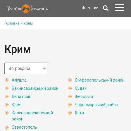
uk
ru
en
Головна
>
Крим
Крим
Алушта
Сімферопольський район
Бахчисарайський район
Судак
Євпаторія
Феодосія
Керч
Чорноморський район
Красноперекопський
Ялта
район
Севастополь