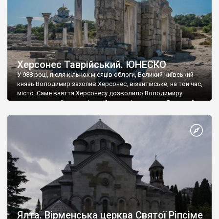
Херсонес Таврійський. ЮНЕСКО
У 988 році, після кількох місяців облоги, Великий київський
князь Володимир захопив Херсонес, візантійське, на той час,
місто. Саме взяття Херсонесу дозволило Володимиру
диктувати свої умови візантійському імператору Василю ІІ, та
одружитися з його дочкою Ганною. Цього ж року, в
Херсонесі Володимир-язичник, став Василем-християнином.
А потім було Хрещення Русі. На честь Херсонесу Таврійського
названо місто […]
Ялта. Вірменська церква Святої Ріпсіме