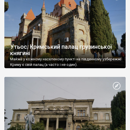
Утьос. Кримський палац грузинської
княгині
Майже у кожному населеному пункті на південному узбережжі
Криму є свій палац (а часто і не один).