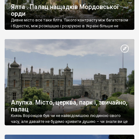
Ялта . Палац нащадків Мордовської
орди
Дивне місто все таки Ялта. Такого контрасту між багатством
і бідністю, між розкішшю і розрухою в Україні більше не
знайдеш.
Алупка. Місто, церква, парк і, звичайно,
палац
Князь Воронцов був чи не найвідомішою людиною свого
часу, але давайте не будемо кривити душею – чи знали ви це
прізвище до відвідин Алупки? Мабуть все таки ні.