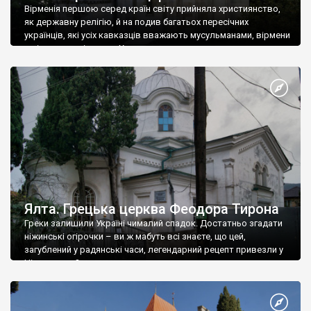
Вірменія першою серед країн світу прийняла християнство,
як державну релігію, й на подив багатьох пересічних
українців, які усіх кавказців вважають мусульманами, вірмени
є відданими вірянами Христа
Ялта. Грецька церква Феодора Тирона
Греки залишили Україні чималий спадок. Достатньо згадати
ніжинські огірочки – ви ж мабуть всі знаєте, що цей,
загублений у радянські часи, легендарний рецепт привезли у
Ніжин греки?