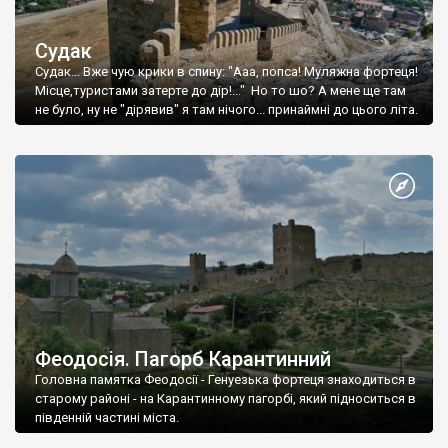
Судак
Судак... Вже чую крики в спину: "Ааа, попса! Муляжна фортеця!
Місце,туристами затерте до дір!..." Но то шо? А мене ще там
не було, ну не "дірявив" я там нічого... принаймні до цього літа.
Феодосія. Пагорб Карантинний
Головна памятка Феодосії - Генуезька фортеця знаходиться в
старому районі - на Карантинному пагорбі, який підноситься в
південній частині міста.