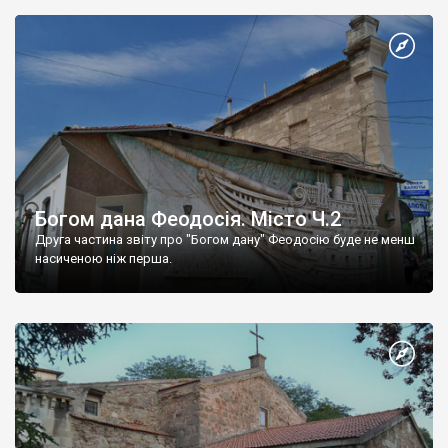
Богом дана Феодосія. Місто Ч.2
Друга частина звіту про "Богом дану" Феодосію буде не менш
насиченою ніж перша.