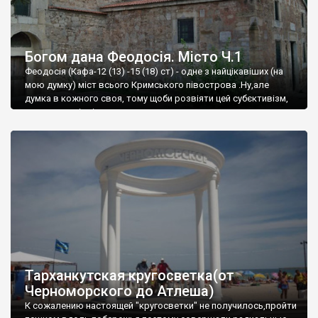
Богом дана Феодосія. Місто Ч.1
Феодосія (Кафа-12 (13) -15 (18) ст) - одне з найцікавіших (на
мою думку) міст всього Кримського півострова .Ну,але
думка в кожного своя, тому щоби розвіяти цей субєктивізм,
запрошую відвідати це
Тарханкутская кругосветка(от
Черноморского до Атлеша)
К сожалению настоящей "кругосветки" не получилось,пройти