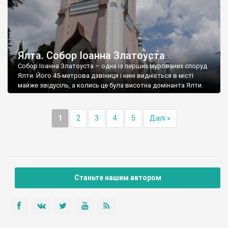
Ялта. Собор Іоанна Златоуста
Собор Іоанна Златоуста – одна із перших мурованих споруд
Ялти. Його 45-метрова дзвіниця і нині видніється в місті
майже звідусіль, а колись це була висотна домінанта Ялти.
1
2
3
4
5
Далі »
Станьте нашим автором