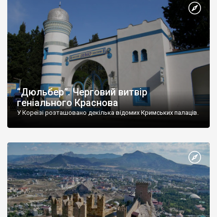
“Дюльбер”. Черговий витвір
геніального Краснова
У Кореїзі розташовано декілька відомих Кримських палаців.