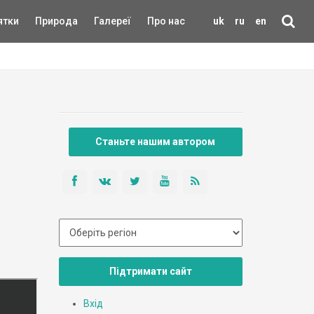
ятки
Природа
Галереї
Про нас
uk
ru
en
Станьте нашим автором
Підтримати сайт
Вхід