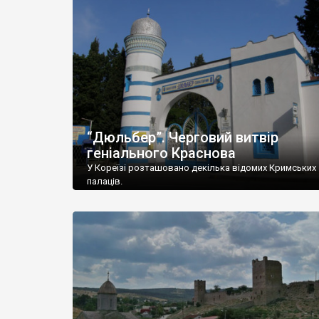
“Дюльбер”. Черговий витвір
геніального Краснова
У Кореїзі розташовано декілька відомих Кримських
палаців.