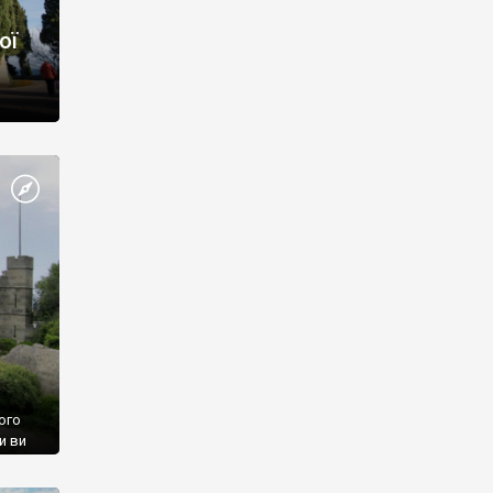
ої
ого
и ви