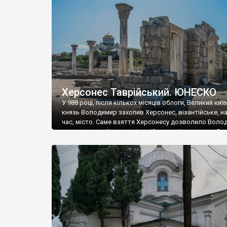
музею «Новгородський музей-заповідник» сотні арт
візантійської доби. Раритети викрадені з фондів об’
культурної спадщини ЮНЕСКО «Херсонеса Таврійсько
Офіційно – на виставку «Золото Візантії», але експер
влада в Україні вважають це лише […]
Херсонес Таврійський. ЮНЕСКО
У 988 році, після кількох місяців облоги, Великий киї
князь Володимир захопив Херсонес, візантійське, на
час, місто. Саме взяття Херсонесу дозволило Воло
диктувати свої умови візантійському імператору Вас
та одружитися з його дочкою Ганною. Цього ж року,
Херсонесі Володимир-язичник, став Василем-
християнином. А потім було Хрещення Русі. На честь
Херсонесу Таврійського названо місто […]