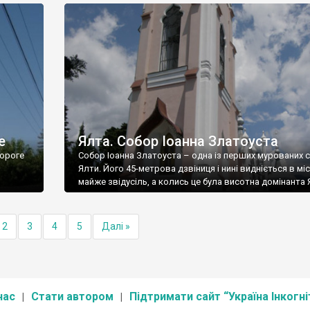
е
Ялта. Собор Іоанна Златоуста
ороге
Собор Іоанна Златоуста – одна із перших мурованих 
Ялти. Його 45-метрова дзвіниця і нині видніється в міс
майже звідусіль, а колись це була висотна домінанта 
2
3
4
5
Далі »
нас
Стати автором
Підтримати сайт “Україна Інкогні