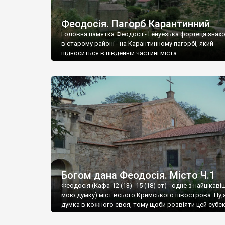
Феодосія. Пагорб Карантинний
Головна памятка Феодосії - Генуезька фортеця знах
в старому районі - на Карантинному пагорбі, який
підноситься в південній частині міста.
Богом дана Феодосія. Місто Ч.1
Феодосія (Кафа-12 (13) -15 (18) ст) - одне з найцікаві
мою думку) міст всього Кримського півострова .Ну,
думка в кожного своя, тому щоби розвіяти цей субєк
запрошую відвідати це