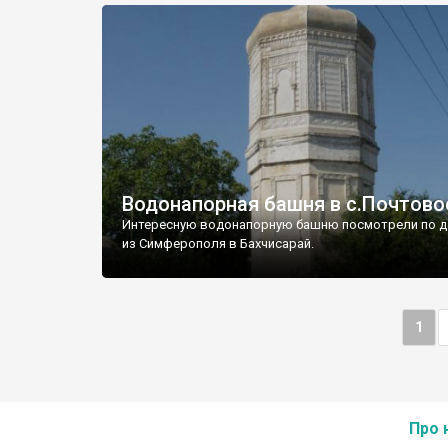
Водонапорная башня в с.Почтово
Интересную водонапорную башню посмотрели по д
из Симферополя в Бахчисарай.
1
Про 