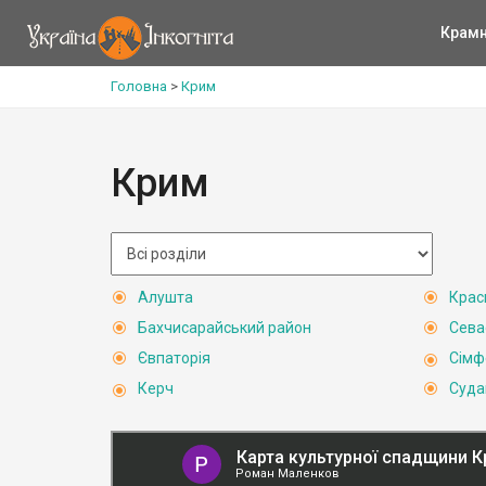
Крам
Головна
>
Крим
Крим
Алушта
Крас
Бахчисарайський район
Сева
Євпаторія
Сімф
Керч
Суда