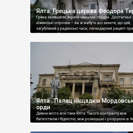
Ялта. Грецька церква Феодора Ти
Греки залишили Україні чималий спадок. Достатньо 
ніжинські огірочки – ви ж мабуть всі знаєте, що цей,
загублений у радянські часи, легендарний рецепт пр
Ніжин греки?
Ялта . Палац нащадків Мордовськ
орди
Дивне місто все таки Ялта. Такого контрасту між
багатством і бідністю, між розкішшю і розрухою в Ук
більше не знайдеш.