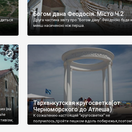
Богом дана Феодосія. Місто Ч.2
одиться
Друга частина звіту про "Богом дану" Феодосію буде 
менш насиченою ніж перша.
Тарханкутская кругосветка(от
Черноморского до Атлеша)
ших (на
але
К сожалению настоящей "кругосветки" не
тивізм,
получилось,пройти пешком вдоль побережья,поэтом
совершали радиальные вылазки из Оленевки.