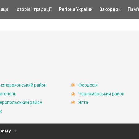
ниця
Історія і традиції
Регіони України
Закордон
Пам'
ноперекопський район
Феодосія
стополь
Чорноморський район
еропольський район
Ялта
к