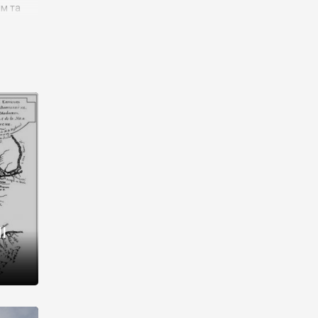
им та
ора і
є
го типу,
ей-
рний
ста:
 райони
від 2
I
і,
рукти,
 котрі