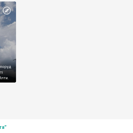
споруд
ті
Ялти.
та”