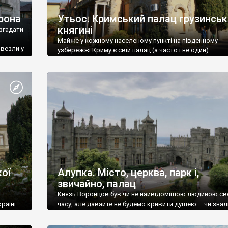
рона
Утьос. Кримський палац грузинськ
княгині
згадати
Майже у кожному населеному пункті на південному
ивезли у
узбережжі Криму є свій палац (а часто і не один).
ої
Алупка. Місто, церква, парк і,
звичайно, палац
Князь Воронцов був чи не найвідомішою людиною св
раїні
часу, але давайте не будемо кривити душею – чи знал
це прізвище до відвідин Алупки? Мабуть все таки ні.