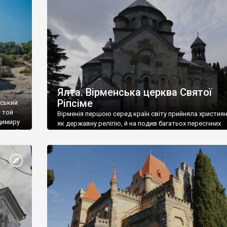
ефактів
називаються «повстяками» (postaki)…” “Вино. Крим
єкту
виробляє відмінне вино і його вдосталь: воно все ду
го».
легке біле і дуже […]
ти та
Ялта. Вірменська церква Святої
Ріпсіме
вський
 той
Вірменія першою серед країн світу прийняла христия
димиру
як державну релігію, й на подив багатьох пересічних
илю ІІ,
українців, які усіх кавказців вважають мусульманами,
 в
вірмени є відданими вірянами Христа