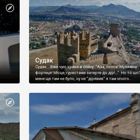
Судак
Судак... Вже чую крики в спину: "Ааа, попса! Муляжна
фортеця! Місце,туристами затерте до дір!..." Но то шо
мене ще там не було, ну не "дірявив" я там нічого...
принаймні до цього літа.