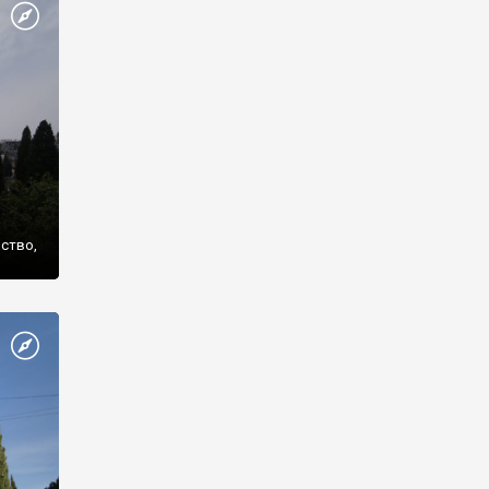
же
нство,