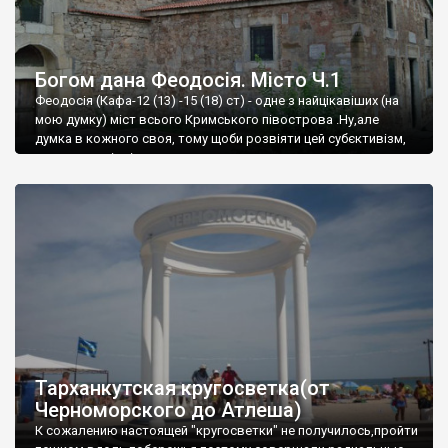
Богом дана Феодосія. Місто Ч.1
Феодосія (Кафа-12 (13) -15 (18) ст) - одне з найцікавіших (на
мою думку) міст всього Кримського півострова .Ну,але
думка в кожного своя, тому щоби розвіяти цей субєктивізм,
запрошую відвідати це
Тарханкутская кругосветка(от
Черноморского до Атлеша)
К сожалению настоящей "кругосветки" не получилось,пройти