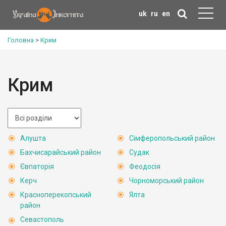
uk
ru
en
Головна
>
Крим
Крим
Алушта
Сімферопольський район
Бахчисарайський район
Судак
Євпаторія
Феодосія
Керч
Чорноморський район
Красноперекопський
Ялта
район
Севастополь