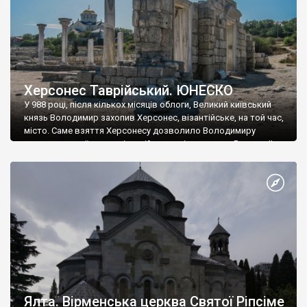
Херсонес Таврійський. ЮНЕСКО
У 988 році, після кількох місяців облоги, Великий київський
князь Володимир захопив Херсонес, візантійське, на той час,
місто. Саме взяття Херсонесу дозволило Володимиру
диктувати свої умови візантійському імператору Василю ІІ, та
одружитися з його дочкою Ганною. Цього ж року, в
Херсонесі Володимир-язичник, став Василем-християнином.
А потім було Хрещення Русі. На честь Херсонесу Таврійського
названо місто […]
Ялта. Вірменська церква Святої Ріпсіме