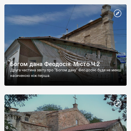
Богом дана Феодосія. Місто Ч.2
Друга частина звіту про "Богом дану" Феодосію буде не менш
насиченою ніж перша.