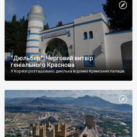
“Дюльбер”. Черговий витвір
геніального Краснова
У Кореїзі розташовано декілька відомих Кримських палаців.