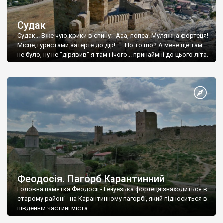
Судак
Судак... Вже чую крики в спину: "Ааа, попса! Муляжна фортеця!
Місце,туристами затерте до дір!..." Но то шо? А мене ще там
не було, ну не "дірявив" я там нічого... принаймні до цього літа.
Феодосія. Пагорб Карантинний
Головна памятка Феодосії - Генуезька фортеця знаходиться в
старому районі - на Карантинному пагорбі, який підноситься в
південній частині міста.