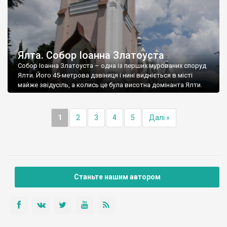
Ялта. Собор Іоанна Златоуста
Собор Іоанна Златоуста – одна із перших мурованих споруд
Ялти. Його 45-метрова дзвіниця і нині видніється в місті
майже звідусіль, а колись це була висотна домінанта Ялти.
1
2
3
4
5
Далі »
Станьте нашим автором