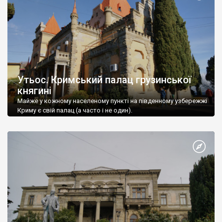
Утьос. Кримський палац грузинської
княгині
Майже у кожному населеному пункті на південному узбережжі
Криму є свій палац (а часто і не один).