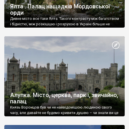
Ялта . Палац нащадків Мордовської
орди
Дивне місто все таки Ялта. Такого контрасту між багатством
і бідністю, між розкішшю і розрухою в Україні більше не
знайдеш.
Алупка. Місто, церква, парк і, звичайно,
палац
Князь Воронцов був чи не найвідомішою людиною свого
часу, але давайте не будемо кривити душею – чи знали ви це
прізвище до відвідин Алупки? Мабуть все таки ні.