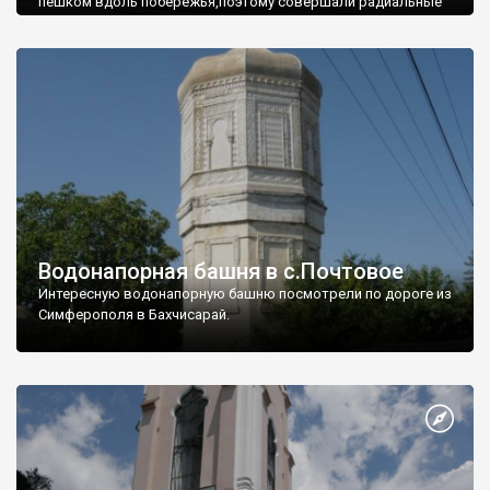
пешком вдоль побережья,поэтому совершали радиальные
вылазки из Оленевки.
Водонапорная башня в с.Почтовое
Интересную водонапорную башню посмотрели по дороге из
Симферополя в Бахчисарай.