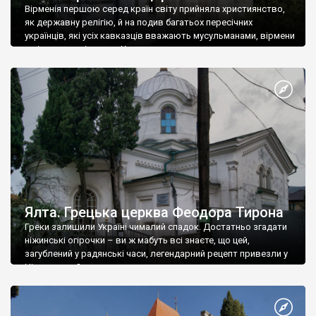
Вірменія першою серед країн світу прийняла християнство,
як державну релігію, й на подив багатьох пересічних
українців, які усіх кавказців вважають мусульманами, вірмени
є відданими вірянами Христа
Ялта. Грецька церква Феодора Тирона
Греки залишили Україні чималий спадок. Достатньо згадати
ніжинські огірочки – ви ж мабуть всі знаєте, що цей,
загублений у радянські часи, легендарний рецепт привезли у
Ніжин греки?