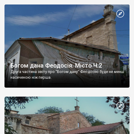
Богом дана Феодосія. Місто Ч.2
Друга частина звіту про "Богом дану" Феодосію буде не менш
насиченою ніж перша.