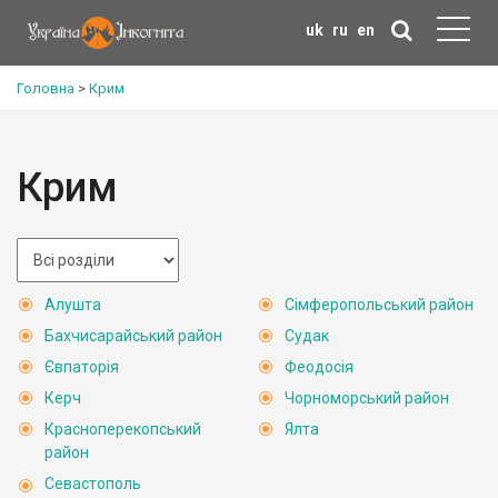
uk
ru
en
Головна
>
Крим
Крим
Алушта
Сімферопольський район
Бахчисарайський район
Судак
Євпаторія
Феодосія
Керч
Чорноморський район
Красноперекопський
Ялта
район
Севастополь