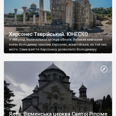
Херсонес Таврійський. ЮНЕСКО
У 988 році, після кількох місяців облоги, Великий київський
князь Володимир захопив Херсонес, візантійське, на той час,
місто. Саме взяття Херсонесу дозволило Володимиру
диктувати свої умови візантійському імператору Василю ІІ, та
одружитися з його дочкою Ганною. Цього ж року, в
Херсонесі Володимир-язичник, став Василем-християнином.
А потім було Хрещення Русі. На честь Херсонесу Таврійського
названо місто […]
Ялта. Вірменська церква Святої Ріпсіме