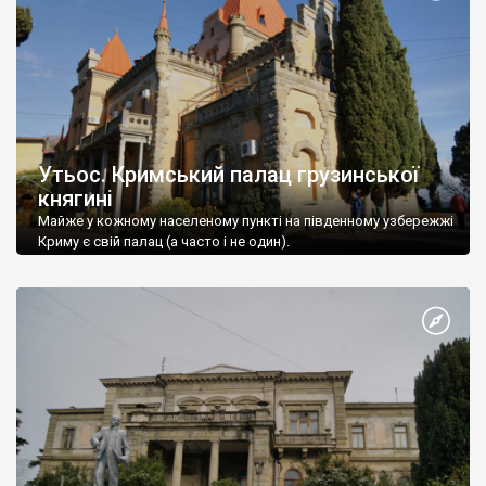
Утьос. Кримський палац грузинської
княгині
Майже у кожному населеному пункті на південному узбережжі
Криму є свій палац (а часто і не один).