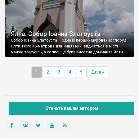
Ялта. Собор Іоанна Златоуста
Собор Іоанна Златоуста – одна із перших мурованих споруд
Ялти. Його 45-метрова дзвіниця і нині видніється в місті
майже звідусіль, а колись це була висотна домінанта Ялти.
1
2
3
4
5
Далі »
Станьте нашим автором