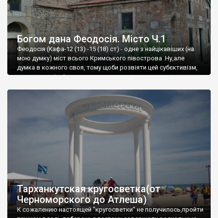
Богом дана Феодосія. Місто Ч.1
Феодосія (Кафа-12 (13) -15 (18) ст) - одне з найцікавіших (на
мою думку) міст всього Кримського півострова .Ну,але
думка в кожного своя, тому щоби розвіяти цей субєктивізм,
запрошую відвідати це
Тарханкутская кругосветка(от
Черноморского до Атлеша)
К сожалению настоящей "кругосветки" не получилось,пройти