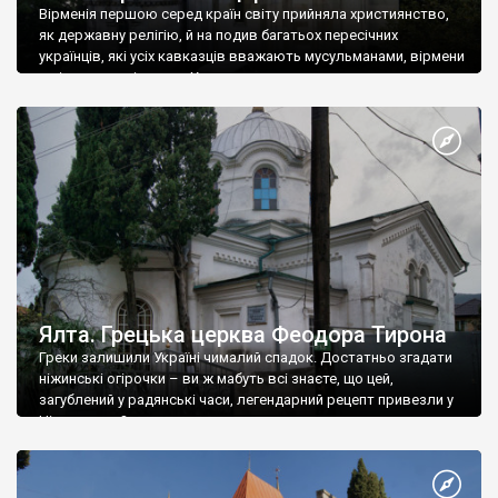
Вірменія першою серед країн світу прийняла християнство,
як державну релігію, й на подив багатьох пересічних
українців, які усіх кавказців вважають мусульманами, вірмени
є відданими вірянами Христа
Ялта. Грецька церква Феодора Тирона
Греки залишили Україні чималий спадок. Достатньо згадати
ніжинські огірочки – ви ж мабуть всі знаєте, що цей,
загублений у радянські часи, легендарний рецепт привезли у
Ніжин греки?