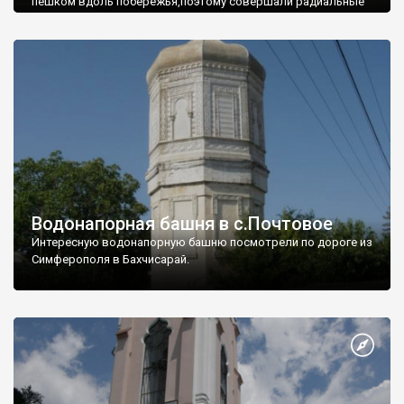
пешком вдоль побережья,поэтому совершали радиальные
вылазки из Оленевки.
Водонапорная башня в с.Почтовое
Интересную водонапорную башню посмотрели по дороге из
Симферополя в Бахчисарай.