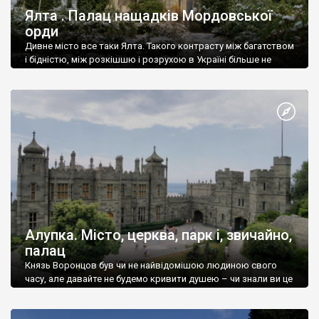
Ялта . Палац нащадків Мордовської
орди
Дивне місто все таки Ялта. Такого контрасту між багатством
і бідністю, між розкішшю і розрухою в Україні більше не
знайдеш.
Алупка. Місто, церква, парк і, звичайно,
палац
Князь Воронцов був чи не найвідомішою людиною свого
часу, але давайте не будемо кривити душею – чи знали ви це
прізвище до відвідин Алупки? Мабуть все таки ні.