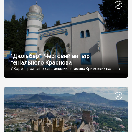
“Дюльбер”. Черговий витвір
геніального Краснова
У Кореїзі розташовано декілька відомих Кримських палаців.