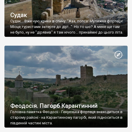
Судак
Судак... Вже чую крики в спину: "Ааа, попса! Муляжна фортеця!
Місце,туристами затерте до дір!..." Но то шо? А мене ще там
не було, ну не "дірявив" я там нічого... принаймні до цього літа.
Феодосія. Пагорб Карантинний
Головна памятка Феодосії - Генуезька фортеця знаходиться в
старому районі - на Карантинному пагорбі, який підноситься в
південній частині міста.