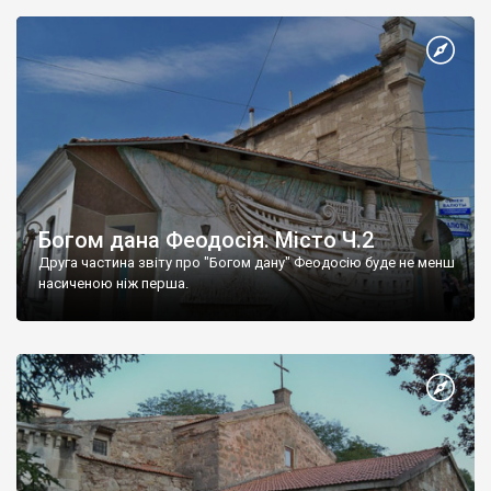
Богом дана Феодосія. Місто Ч.2
Друга частина звіту про "Богом дану" Феодосію буде не менш
насиченою ніж перша.