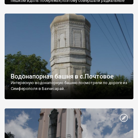
пешком вдоль побережья,поэтому совершали радиальные
вылазки из Оленевки.
Водонапорная башня в с.Почтовое
Интересную водонапорную башню посмотрели по дороге из
Симферополя в Бахчисарай.