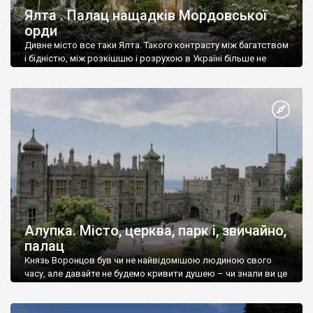
Ялта . Палац нащадків Мордовської
орди
Дивне місто все таки Ялта. Такого контрасту між багатством
і бідністю, між розкішшю і розрухою в Україні більше не
знайдеш.
Алупка. Місто, церква, парк і, звичайно,
палац
Князь Воронцов був чи не найвідомішою людиною свого
часу, але давайте не будемо кривити душею – чи знали ви це
прізвище до відвідин Алупки? Мабуть все таки ні.