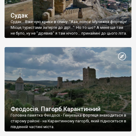
Судак
Судак... Вже чую крики в спину: "Ааа, попса! Муляжна фортеця!
Місце,туристами затерте до дір!..." Но то шо? А мене ще там
не було, ну не "дірявив" я там нічого... принаймні до цього літа.
Феодосія. Пагорб Карантинний
Головна памятка Феодосії - Генуезька фортеця знаходиться в
старому районі - на Карантинному пагорбі, який підноситься в
південній частині міста.