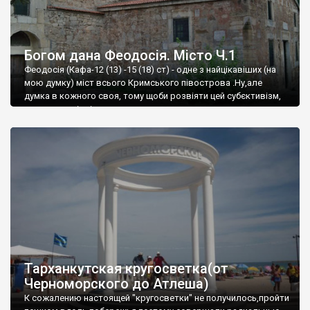
Богом дана Феодосія. Місто Ч.1
Феодосія (Кафа-12 (13) -15 (18) ст) - одне з найцікавіших (на
мою думку) міст всього Кримського півострова .Ну,але
думка в кожного своя, тому щоби розвіяти цей субєктивізм,
запрошую відвідати це
Тарханкутская кругосветка(от
Черноморского до Атлеша)
К сожалению настоящей "кругосветки" не получилось,пройти