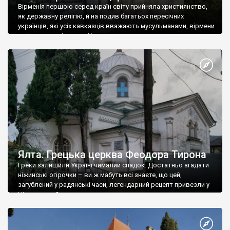
Вірменія першою серед країн світу прийняла християнство,
як державну релігію, й на подив багатьох пересічних
українців, які усіх кавказців вважають мусульманами, вірмени
є відданими вірянами Христа
Ялта. Грецька церква Феодора Тирона
Греки залишили Україні чималий спадок. Достатньо згадати
ніжинські огірочки – ви ж мабуть всі знаєте, що цей,
загублений у радянські часи, легендарний рецепт привезли у
Ніжин греки?