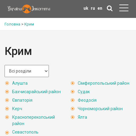
uk
ru
en
Головна
>
Крим
Крим
Алушта
Сімферопольський район
Бахчисарайський район
Судак
Євпаторія
Феодосія
Керч
Чорноморський район
Красноперекопський
Ялта
район
Севастополь