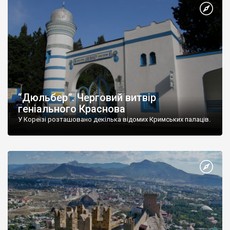
“Дюльбер”. Черговий витвір
геніального Краснова
У Кореїзі розташовано декілька відомих Кримських палаців.