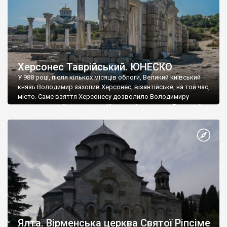
Херсонес Таврійський. ЮНЕСКО
У 988 році, після кількох місяців облоги, Великий київський
князь Володимир захопив Херсонес, візантійське, на той час,
місто. Саме взяття Херсонесу дозволило Володимиру
диктувати свої умови візантійському імператору Василю ІІ, та
одружитися з його дочкою Ганною. Цього ж року, в
Херсонесі Володимир-язичник, став Василем-християнином.
А потім було Хрещення Русі. На честь Херсонесу Таврійського
названо місто […]
Ялта. Вірменська церква Святої Ріпсіме