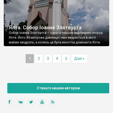
Ялта. Собор Іоанна Златоуста
Собор Іоанна Златоуста – одна із перших мурованих споруд
Ялти. Його 45-метрова дзвіниця і нині видніється в місті
майже звідусіль, а колись це була висотна домінанта Ялти.
1
2
3
4
5
Далі »
Станьте нашим автором