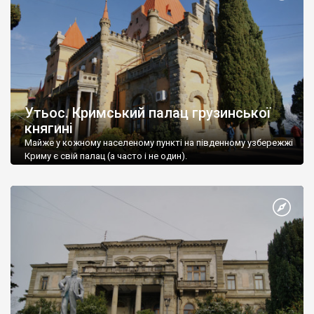
Утьос. Кримський палац грузинської
княгині
Майже у кожному населеному пункті на південному узбережжі
Криму є свій палац (а часто і не один).