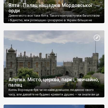
Ялта . Палац нащадків Мордовської
орди
Дивне місто все таки Ялта. Такого контрасту між багатством
і бідністю, між розкішшю і розрухою в Україні більше не
знайдеш.
Алупка. Місто, церква, парк і, звичайно,
палац
Князь Воронцов був чи не найвідомішою людиною свого
часу, але давайте не будемо кривити душею – чи знали ви це
прізвище до відвідин Алупки? Мабуть все таки ні.