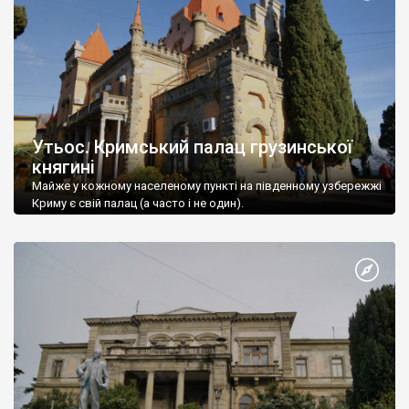
Утьос. Кримський палац грузинської
княгині
Майже у кожному населеному пункті на південному узбережжі
Криму є свій палац (а часто і не один).