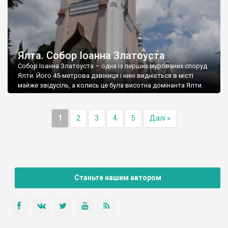
Ялта. Собор Іоанна Златоуста
Собор Іоанна Златоуста – одна із перших мурованих споруд
Ялти. Його 45-метрова дзвіниця і нині видніється в місті
майже звідусіль, а колись це була висотна домінанта Ялти.
1
2
3
4
5
Далі »
Станьте нашим автором