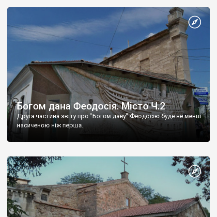
Богом дана Феодосія. Місто Ч.2
Друга частина звіту про "Богом дану" Феодосію буде не менш
насиченою ніж перша.