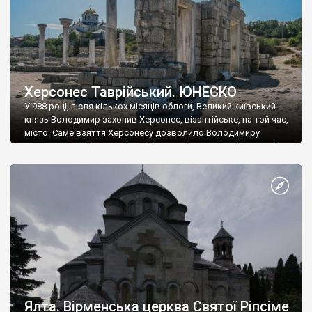
Херсонес Таврійський. ЮНЕСКО
У 988 році, після кількох місяців облоги, Великий київський
князь Володимир захопив Херсонес, візантійське, на той час,
місто. Саме взяття Херсонесу дозволило Володимиру
диктувати свої умови візантійському імператору Василю ІІ, та
одружитися з його дочкою Ганною. Цього ж року, в
Херсонесі Володимир-язичник, став Василем-християнином.
А потім було Хрещення Русі. На честь Херсонесу Таврійського
названо місто […]
Ялта. Вірменська церква Святої Ріпсіме