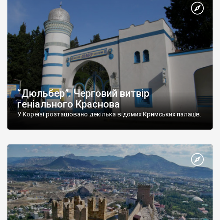
“Дюльбер”. Черговий витвір
геніального Краснова
У Кореїзі розташовано декілька відомих Кримських палаців.