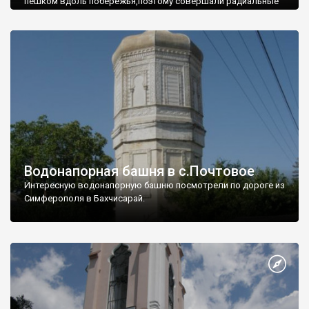
пешком вдоль побережья,поэтому совершали радиальные
вылазки из Оленевки.
Водонапорная башня в с.Почтовое
Интересную водонапорную башню посмотрели по дороге из
Симферополя в Бахчисарай.