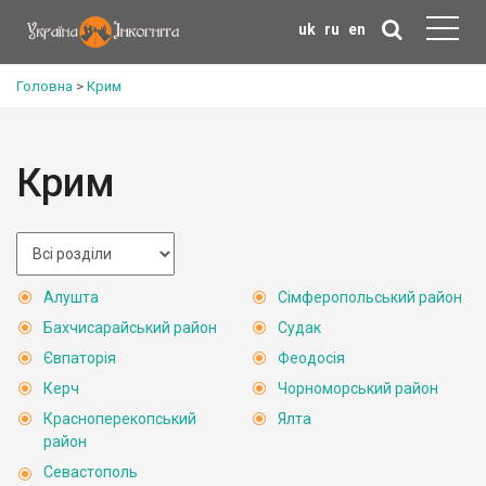
uk
ru
en
Головна
>
Крим
Крим
Алушта
Сімферопольський район
Бахчисарайський район
Судак
Євпаторія
Феодосія
Керч
Чорноморський район
Красноперекопський
Ялта
район
Севастополь