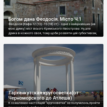
Богом дана Феодосія. Місто Ч.1
Феодосія (Кафа-12 (13) -15 (18) ст) - одне з найцікавіших (на
мою думку) міст всього Кримського півострова .Ну,але
думка в кожного своя, тому щоби розвіяти цей субєктивізм,
запрошую відвідати це
Тарханкутская кругосветка(от
Черноморского до Атлеша)
К сожалению настоящей "кругосветки" не получилось,пройти