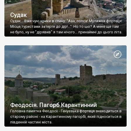
Судак
Судак... Вже чую крики в спину: "Ааа, попса! Муляжна фортеця!
Місце,туристами затерте до дір!..." Но то шо? А мене ще там
не було, ну не "дірявив" я там нічого... принаймні до цього літа.
Феодосія. Пагорб Карантинний
Головна памятка Феодосії - Генуезька фортеця знаходиться в
старому районі - на Карантинному пагорбі, який підноситься в
південній частині міста.