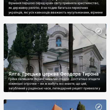
Вірменія першою серед країн світу прийняла християнство,
як державну релігію, й на подив багатьох пересічних
українців, які усіх кавказців вважають мусульманами, вірмени
є відданими вірянами Христа
Ялта. Грецька церква Феодора Тирона
Греки залишили Україні чималий спадок. Достатньо згадати
ніжинські огірочки – ви ж мабуть всі знаєте, що цей,
загублений у радянські часи, легендарний рецепт привезли у
Ніжин греки?