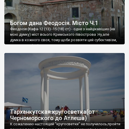
Богом дана Феодосія. Місто Ч.1
Феодосія (Кафа-12 (13) -15 (18) ст) - одне з найцікавіших (на
мою думку) міст всього Кримського півострова .Ну,але
думка в кожного своя, тому щоби розвіяти цей субєктивізм,
запрошую відвідати це
Тарханкутская кругосветка(от
Черноморского до Атлеша)
К сожалению настоящей "кругосветки" не получилось,пройти