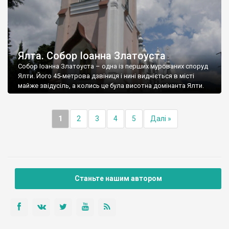
Ялта. Собор Іоанна Златоуста
Собор Іоанна Златоуста – одна із перших мурованих споруд
Ялти. Його 45-метрова дзвіниця і нині видніється в місті
майже звідусіль, а колись це була висотна домінанта Ялти.
1
2
3
4
5
Далі »
Станьте нашим автором