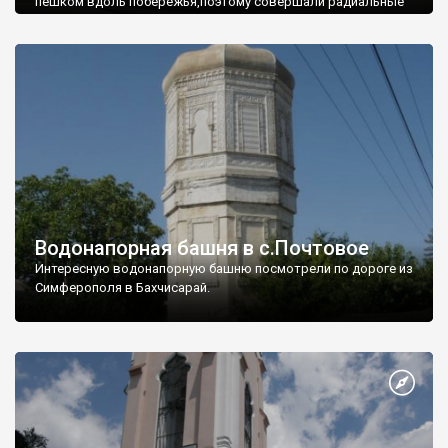
пешком вдоль побережья,поэтому совершали радиальные
вылазки из Оленевки.
Водонапорная башня в с.Почтовое
Интересную водонапорную башню посмотрели по дороге из
Симферополя в Бахчисарай.