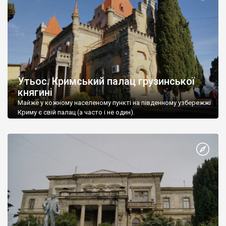
Утьос. Кримський палац грузинської
княгині
Майже у кожному населеному пункті на південному узбережжі
Криму є свій палац (а часто і не один).