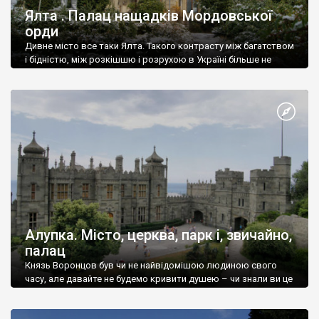
Ялта . Палац нащадків Мордовської
орди
Дивне місто все таки Ялта. Такого контрасту між багатством
і бідністю, між розкішшю і розрухою в Україні більше не
знайдеш.
Алупка. Місто, церква, парк і, звичайно,
палац
Князь Воронцов був чи не найвідомішою людиною свого
часу, але давайте не будемо кривити душею – чи знали ви це
прізвище до відвідин Алупки? Мабуть все таки ні.