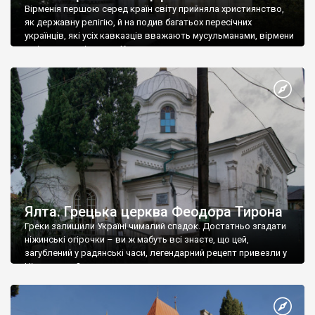
Вірменія першою серед країн світу прийняла християнство,
як державну релігію, й на подив багатьох пересічних
українців, які усіх кавказців вважають мусульманами, вірмени
є відданими вірянами Христа
Ялта. Грецька церква Феодора Тирона
Греки залишили Україні чималий спадок. Достатньо згадати
ніжинські огірочки – ви ж мабуть всі знаєте, що цей,
загублений у радянські часи, легендарний рецепт привезли у
Ніжин греки?