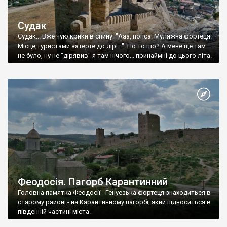
Судак
Судак... Вже чую крики в спину: "Ааа, попса! Муляжна фортеця!
Місце,туристами затерте до дір!..." Но то шо? А мене ще там
не було, ну не "дірявив" я там нічого... принаймні до цього літа.
Феодосія. Пагорб Карантинний
Головна памятка Феодосії - Генуезька фортеця знаходиться в
старому районі - на Карантинному пагорбі, який підноситься в
південній частині міста.