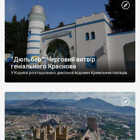
“Дюльбер”. Черговий витвір
геніального Краснова
У Кореїзі розташовано декілька відомих Кримських палаців.