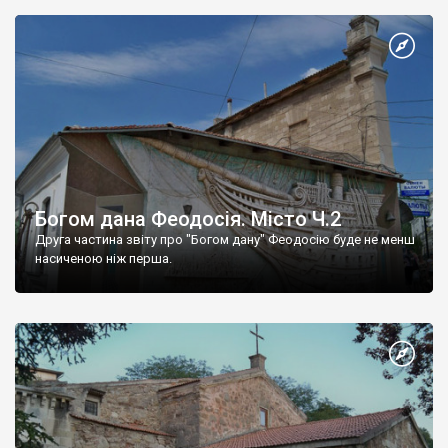
Богом дана Феодосія. Місто Ч.2
Друга частина звіту про "Богом дану" Феодосію буде не менш
насиченою ніж перша.