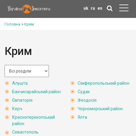
uk
ru
en
Головна
>
Крим
Крим
Алушта
Сімферопольський район
Бахчисарайський район
Судак
Євпаторія
Феодосія
Керч
Чорноморський район
Красноперекопський
Ялта
район
Севастополь