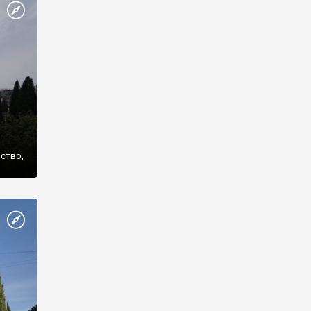
же
нство,