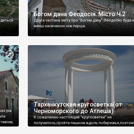
Богом дана Феодосія. Місто Ч.2
одиться
Друга частина звіту про "Богом дану" Феодосію буде 
менш насиченою ніж перша.
Тарханкутская кругосветка(от
Черноморского до Атлеша)
ших (на
але
К сожалению настоящей "кругосветки" не
тивізм,
получилось,пройти пешком вдоль побережья,поэтом
совершали радиальные вылазки из Оленевки.