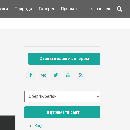
ятки
Природа
Галереї
Про нас
uk
ru
en
Станьте нашим автором
Підтримати сайт
Вхід