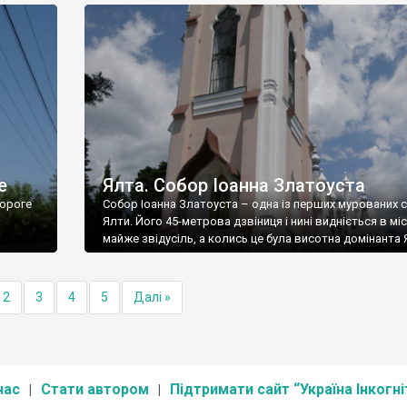
е
Ялта. Собор Іоанна Златоуста
ороге
Собор Іоанна Златоуста – одна із перших мурованих 
Ялти. Його 45-метрова дзвіниця і нині видніється в міс
майже звідусіль, а колись це була висотна домінанта 
2
3
4
5
Далі »
нас
Стати автором
Підтримати сайт “Україна Інкогні