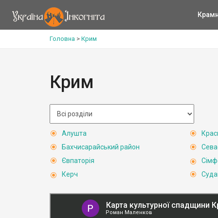
Крам
Головна
>
Крим
Крим
Алушта
Крас
Бахчисарайський район
Сева
Євпаторія
Сімф
Керч
Суда