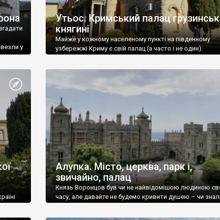
рона
Утьос. Кримський палац грузинськ
княгині
згадати
Майже у кожному населеному пункті на південному
ивезли у
узбережжі Криму є свій палац (а часто і не один).
ої
Алупка. Місто, церква, парк і,
звичайно, палац
Князь Воронцов був чи не найвідомішою людиною св
раїні
часу, але давайте не будемо кривити душею – чи знал
це прізвище до відвідин Алупки? Мабуть все таки ні.