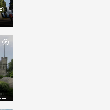
ої
ого
и ви