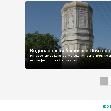
Водонапорная башня в с.Почтово
Интересную водонапорную башню посмотрели по д
из Симферополя в Бахчисарай.
1
Про 