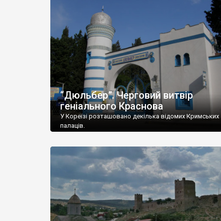
“Дюльбер”. Черговий витвір
геніального Краснова
У Кореїзі розташовано декілька відомих Кримських
палаців.