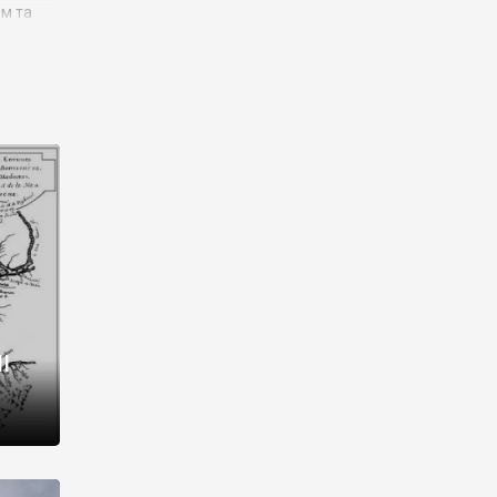
им та
ора і
є
го типу,
ей-
рний
ста:
 райони
від 2
I
і,
рукти,
 котрі