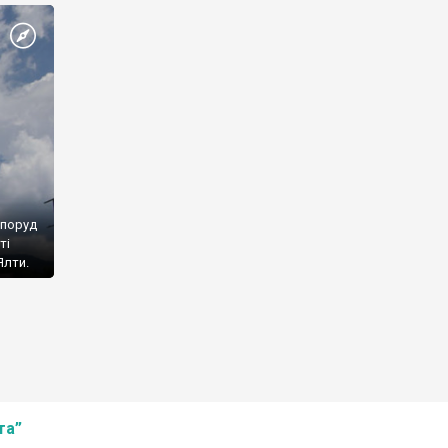
споруд
ті
Ялти.
та”