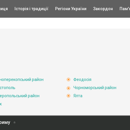
ниця
Історія і традиції
Регіони України
Закордон
Пам'
ноперекопський район
Феодосія
стополь
Чорноморський район
еропольський район
Ялта
к