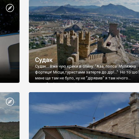
Судак
Судак... Вже чую крики в спину: "Ааа, попса! Муляжна
фортеця! Місце,туристами затерте до дір!..." Но то шо
мене ще там не було, ну не "дірявив" я там нічого...
принаймні до цього літа.