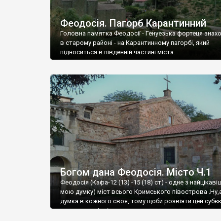
Феодосія. Пагорб Карантинний
Головна памятка Феодосії - Генуезька фортеця знах
в старому районі - на Карантинному пагорбі, який
підноситься в південній частині міста.
Богом дана Феодосія. Місто Ч.1
Феодосія (Кафа-12 (13) -15 (18) ст) - одне з найцікаві
мою думку) міст всього Кримського півострова .Ну,
думка в кожного своя, тому щоби розвіяти цей субєк
запрошую відвідати це