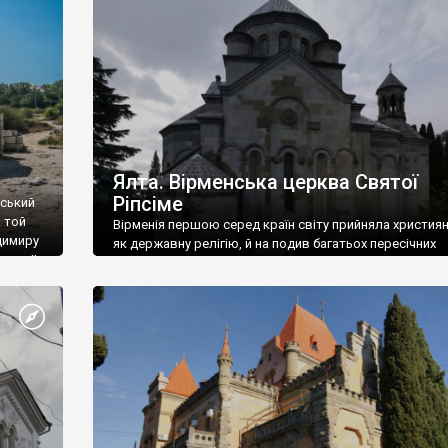
ефактів
називаються «повстяками» (postaki)…” “Вино. Крим
єкту
виробляє відмінне вино і його вдосталь: воно все ду
го».
легке біле і дуже […]
ти та
Ялта. Вірменська церква Святої
Ріпсіме
вський
 той
Вірменія першою серед країн світу прийняла христия
димиру
як державну релігію, й на подив багатьох пересічних
илю ІІ,
українців, які усіх кавказців вважають мусульманами,
 в
вірмени є відданими вірянами Христа