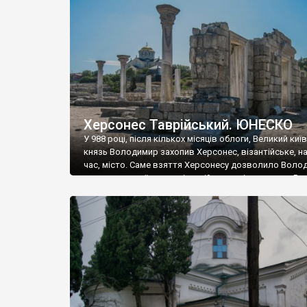
музею «Новгородський музей-заповідник» сотні арт
візантійської доби. Раритети викрадені з фондів об’
культурної спадщини ЮНЕСКО «Херсонеса Таврійсько
Офіційно – на виставку «Золото Візантії», але експер
влада в Україні вважають це лише […]
Херсонес Таврійський. ЮНЕСКО
У 988 році, після кількох місяців облоги, Великий киї
князь Володимир захопив Херсонес, візантійське, на
час, місто. Саме взяття Херсонесу дозволило Воло
диктувати свої умови візантійському імператору Вас
та одружитися з його дочкою Ганною. Цього ж року,
Херсонесі Володимир-язичник, став Василем-
християнином. А потім було Хрещення Русі. На честь
Херсонесу Таврійського названо місто […]