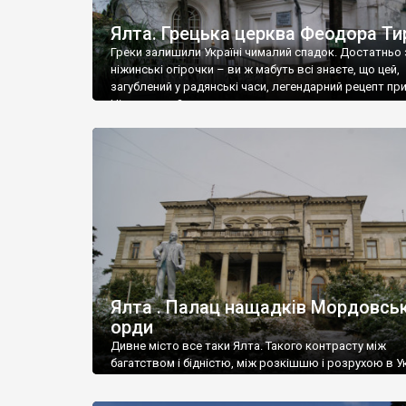
Ялта. Грецька церква Феодора Ти
Греки залишили Україні чималий спадок. Достатньо 
ніжинські огірочки – ви ж мабуть всі знаєте, що цей,
загублений у радянські часи, легендарний рецепт пр
Ніжин греки?
Ялта . Палац нащадків Мордовськ
орди
Дивне місто все таки Ялта. Такого контрасту між
багатством і бідністю, між розкішшю і розрухою в Ук
більше не знайдеш.