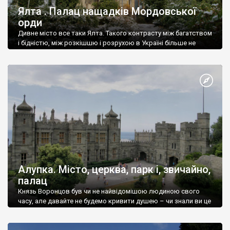
Ялта . Палац нащадків Мордовської
орди
Дивне місто все таки Ялта. Такого контрасту між багатством
і бідністю, між розкішшю і розрухою в Україні більше не
знайдеш.
Алупка. Місто, церква, парк і, звичайно,
палац
Князь Воронцов був чи не найвідомішою людиною свого
часу, але давайте не будемо кривити душею – чи знали ви це
прізвище до відвідин Алупки? Мабуть все таки ні.