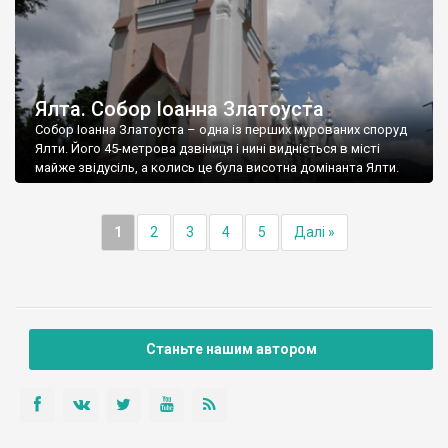
Ялта. Собор Іоанна Златоуста
Собор Іоанна Златоуста – одна із перших мурованих споруд
Ялти. Його 45-метрова дзвіниця і нині видніється в місті
майже звідусіль, а колись це була висотна домінанта Ялти.
1
2
3
4
5
Далі »
Станьте нашим автором