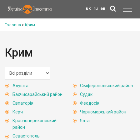
uk
ru
en
Головна
>
Крим
Крим
Алушта
Сімферопольський район
Бахчисарайський район
Судак
Євпаторія
Феодосія
Керч
Чорноморський район
Красноперекопський
Ялта
район
Севастополь