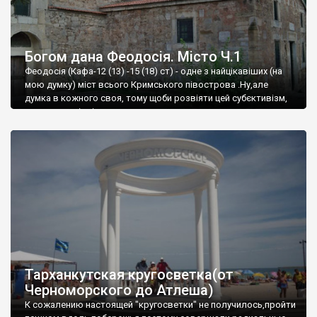
Богом дана Феодосія. Місто Ч.1
Феодосія (Кафа-12 (13) -15 (18) ст) - одне з найцікавіших (на
мою думку) міст всього Кримського півострова .Ну,але
думка в кожного своя, тому щоби розвіяти цей субєктивізм,
запрошую відвідати це
Тарханкутская кругосветка(от
Черноморского до Атлеша)
К сожалению настоящей "кругосветки" не получилось,пройти