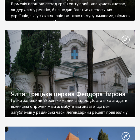
Вірменія першою серед країн світу прийняла християнство,
як державну релігію, й на подив багатьох пересічних
українців, які усіх кавказців вважають мусульманами, вірмени
є відданими вірянами Христа
Ялта. Грецька церква Феодора Тирона
Греки залишили Україні чималий спадок. Достатньо згадати
ніжинські огірочки – ви ж мабуть всі знаєте, що цей,
загублений у радянські часи, легендарний рецепт привезли у
Ніжин греки?