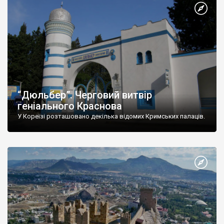
“Дюльбер”. Черговий витвір
геніального Краснова
У Кореїзі розташовано декілька відомих Кримських палаців.