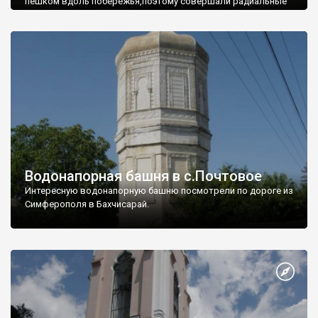
пешком вдоль побережья,поэтому совершали радиальные
вылазки из Оленевки.
Водонапорная башня в с.Почтовое
Интересную водонапорную башню посмотрели по дороге из
Симферополя в Бахчисарай.