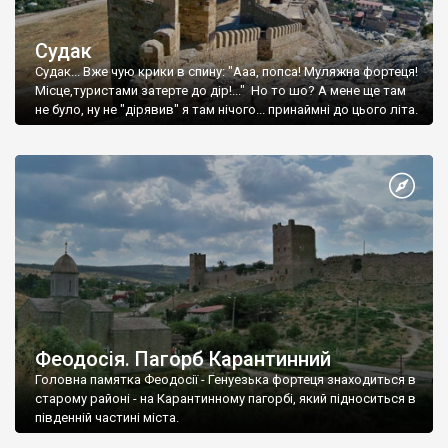
Судак
Судак... Вже чую крики в спину: "Ааа, попса! Муляжна фортеця!
Місце,туристами затерте до дір!..." Но то шо? А мене ще там
не було, ну не "дірявив" я там нічого... принаймні до цього літа.
Феодосія. Пагорб Карантинний
Головна памятка Феодосії - Генуезька фортеця знаходиться в
старому районі - на Карантинному пагорбі, який підноситься в
південній частині міста.