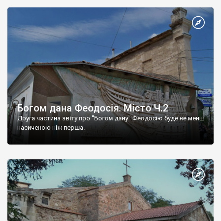
Богом дана Феодосія. Місто Ч.2
Друга частина звіту про "Богом дану" Феодосію буде не менш
насиченою ніж перша.