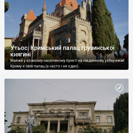
Утьос. Кримський палац грузинської
княгині
Майже у кожному населеному пункті на південному узбережжі
Криму є свій палац (а часто і не один).