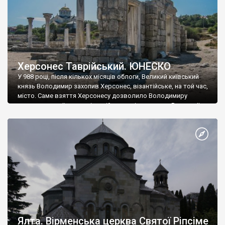
Херсонес Таврійський. ЮНЕСКО
У 988 році, після кількох місяців облоги, Великий київський
князь Володимир захопив Херсонес, візантійське, на той час,
місто. Саме взяття Херсонесу дозволило Володимиру
диктувати свої умови візантійському імператору Василю ІІ, та
одружитися з його дочкою Ганною. Цього ж року, в
Херсонесі Володимир-язичник, став Василем-християнином.
А потім було Хрещення Русі. На честь Херсонесу Таврійського
названо місто […]
Ялта. Вірменська церква Святої Ріпсіме