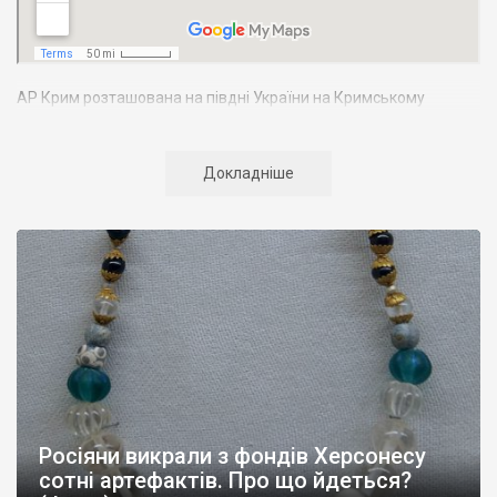
АР Крим розташована на півдні України на Кримському
півострові. Територія Кримського півострова омивається
Чорним та Азовським морями, що належать до басейну
Атлантичного океану. Півострів приблизно однаково
Докладніше
віддалений від екватора і Північного полюсу. Займає площу 27
тис. кв. км. У Криму переважають морські кордони, довжина
берегової лінії складає близько 1000 км. Загальна чисельність
населення регіону складає 2135 тис. чоловік
Адміністративно Автономна Республіка Крим поділяється на
14 районів. У Криму розташовано 16 міст, 56 селищ міського
типу, 957 сільських населених пунктів. Одинадцять міст –
Сімферополь, Алушта,
Армянськ, Джанкой
, Євпаторія,
Керч
,
Красноперекопськ, Саки, Судак, Феодосія,
Ялта
– мають
республіканське підпорядкування.
Росіяни викрали з фондів Херсонесу
Визначні музеї: Кримський республіканський краєзнавчий
сотні артефактів. Про що йдеться?
музей, Сімферопольський художній музей, Лівадійський