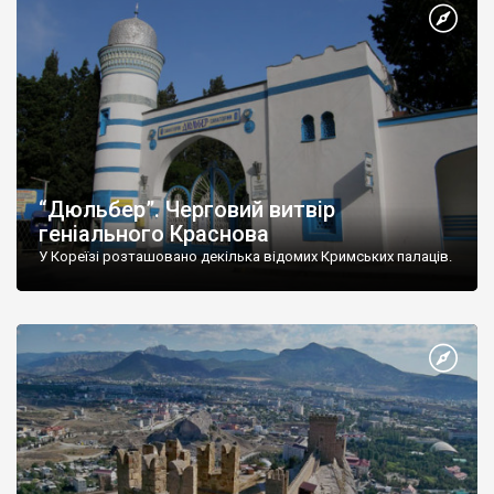
“Дюльбер”. Черговий витвір
геніального Краснова
У Кореїзі розташовано декілька відомих Кримських палаців.