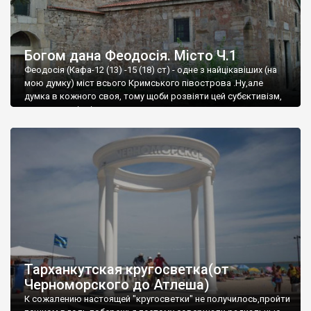
Богом дана Феодосія. Місто Ч.1
Феодосія (Кафа-12 (13) -15 (18) ст) - одне з найцікавіших (на
мою думку) міст всього Кримського півострова .Ну,але
думка в кожного своя, тому щоби розвіяти цей субєктивізм,
запрошую відвідати це
Тарханкутская кругосветка(от
Черноморского до Атлеша)
К сожалению настоящей "кругосветки" не получилось,пройти