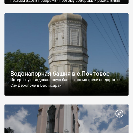
пешком вдоль побережья,поэтому совершали радиальные
вылазки из Оленевки.
Водонапорная башня в с.Почтовое
Интересную водонапорную башню посмотрели по дороге из
Симферополя в Бахчисарай.