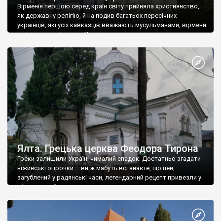
Вірменія першою серед країн світу прийняла християнство,
як державну релігію, й на подив багатьох пересічних
українців, які усіх кавказців вважають мусульманами, вірмени
є відданими вірянами Христа
Ялта. Грецька церква Феодора Тирона
Греки залишили Україні чималий спадок. Достатньо згадати
ніжинські огірочки – ви ж мабуть всі знаєте, що цей,
загублений у радянські часи, легендарний рецепт привезли у
Ніжин греки?