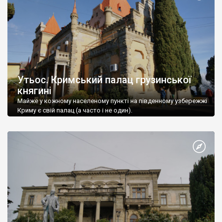
Утьос. Кримський палац грузинської
княгині
Майже у кожному населеному пункті на південному узбережжі
Криму є свій палац (а часто і не один).