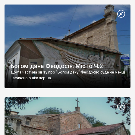
Богом дана Феодосія. Місто Ч.2
Друга частина звіту про "Богом дану" Феодосію буде не менш
насиченою ніж перша.