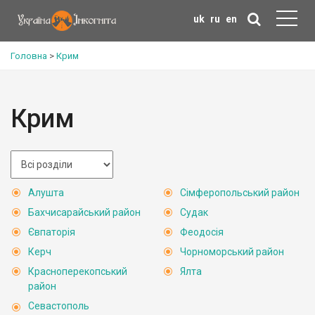
uk
ru
en
Головна
>
Крим
Крим
Алушта
Сімферопольський район
Бахчисарайський район
Судак
Євпаторія
Феодосія
Керч
Чорноморський район
Красноперекопський
Ялта
район
Севастополь