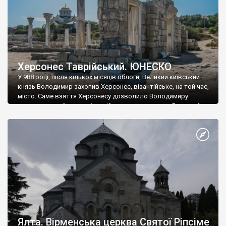
Херсонес Таврійський. ЮНЕСКО
У 988 році, після кількох місяців облоги, Великий київський
князь Володимир захопив Херсонес, візантійське, на той час,
місто. Саме взяття Херсонесу дозволило Володимиру
диктувати свої умови візантійському імператору Василю ІІ, та
одружитися з його дочкою Ганною. Цього ж року, в
Херсонесі Володимир-язичник, став Василем-християнином.
А потім було Хрещення Русі. На честь Херсонесу Таврійського
названо місто […]
Ялта. Вірменська церква Святої Ріпсіме