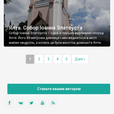
Ялта. Собор Іоанна Златоуста
Собор Іоанна Златоуста – одна із перших мурованих споруд
Ялти. Його 45-метрова дзвіниця і нині видніється в місті
майже звідусіль, а колись це була висотна домінанта Ялти.
1
2
3
4
5
Далі »
Станьте нашим автором