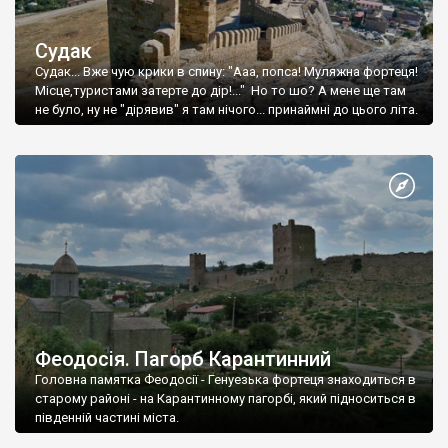
Судак
Судак... Вже чую крики в спину: "Ааа, попса! Муляжна фортеця!
Місце,туристами затерте до дір!..." Но то шо? А мене ще там
не було, ну не "дірявив" я там нічого... принаймні до цього літа.
Феодосія. Пагорб Карантинний
Головна памятка Феодосії - Генуезька фортеця знаходиться в
старому районі - на Карантинному пагорбі, який підноситься в
південній частині міста.