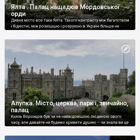
Ялта . Палац нащадків Мордовської
орди
Дивне місто все таки Ялта. Такого контрасту між багатством
і бідністю, між розкішшю і розрухою в Україні більше не
знайдеш.
Алупка. Місто, церква, парк і, звичайно,
палац
Князь Воронцов був чи не найвідомішою людиною свого
часу, але давайте не будемо кривити душею – чи знали ви це
прізвище до відвідин Алупки? Мабуть все таки ні.