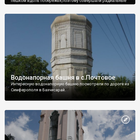
пешком вдоль побережья,поэтому совершали радиальные
вылазки из Оленевки.
Водонапорная башня в с.Почтовое
Интересную водонапорную башню посмотрели по дороге из
Симферополя в Бахчисарай.