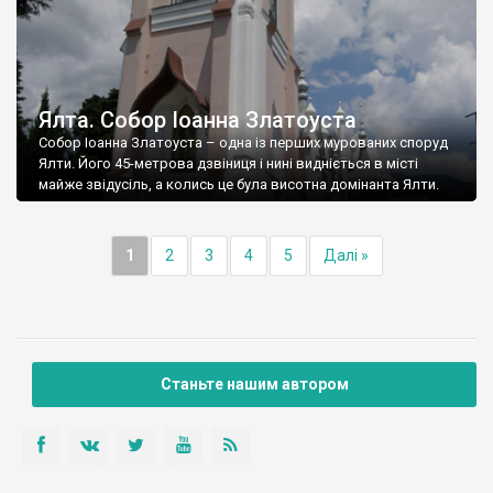
Ялта. Собор Іоанна Златоуста
Собор Іоанна Златоуста – одна із перших мурованих споруд
Ялти. Його 45-метрова дзвіниця і нині видніється в місті
майже звідусіль, а колись це була висотна домінанта Ялти.
1
2
3
4
5
Далі »
Станьте нашим автором