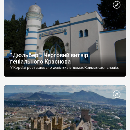
“Дюльбер”. Черговий витвір
геніального Краснова
У Кореїзі розташовано декілька відомих Кримських палаців.