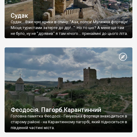
Судак
Судак... Вже чую крики в спину: "Ааа, попса! Муляжна фортеця!
Місце,туристами затерте до дір!..." Но то шо? А мене ще там
не було, ну не "дірявив" я там нічого... принаймні до цього літа.
Феодосія. Пагорб Карантинний
Головна памятка Феодосії - Генуезька фортеця знаходиться в
старому районі - на Карантинному пагорбі, який підноситься в
південній частині міста.