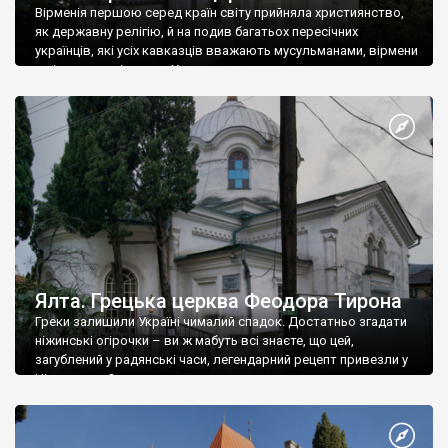
Вірменія першою серед країн світу прийняла християнство,
як державну релігію, й на подив багатьох пересічних
українців, які усіх кавказців вважають мусульманами, вірмени
є відданими вірянами Христа
Ялта. Грецька церква Феодора Тирона
Греки залишили Україні чималий спадок. Достатньо згадати
ніжинські огірочки – ви ж мабуть всі знаєте, що цей,
загублений у радянські часи, легендарний рецепт привезли у
Ніжин греки?