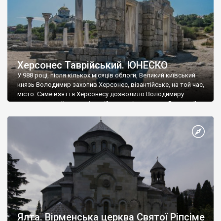
Херсонес Таврійський. ЮНЕСКО
У 988 році, після кількох місяців облоги, Великий київський
князь Володимир захопив Херсонес, візантійське, на той час,
місто. Саме взяття Херсонесу дозволило Володимиру
диктувати свої умови візантійському імператору Василю ІІ, та
одружитися з його дочкою Ганною. Цього ж року, в
Херсонесі Володимир-язичник, став Василем-християнином.
А потім було Хрещення Русі. На честь Херсонесу Таврійського
названо місто […]
Ялта. Вірменська церква Святої Ріпсіме