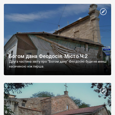
Богом дана Феодосія. Місто Ч.2
Друга частина звіту про "Богом дану" Феодосію буде не менш
насиченою ніж перша.