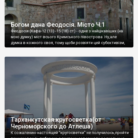
Богом дана Феодосія. Місто Ч.1
Феодосія (Кафа-12 (13) -15 (18) ст) - одне з найцікавіших (на
мою думку) міст всього Кримського півострова .Ну,але
думка в кожного своя, тому щоби розвіяти цей субєктивізм,
запрошую відвідати це
Тарханкутская кругосветка(от
Черноморского до Атлеша)
К сожалению настоящей "кругосветки" не получилось,пройти