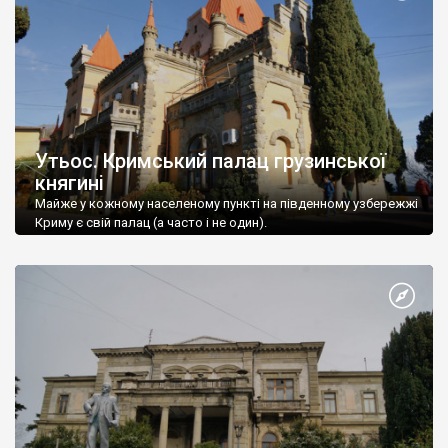
Утьос. Кримський палац грузинської
княгині
Майже у кожному населеному пункті на південному узбережжі
Криму є свій палац (а часто і не один).