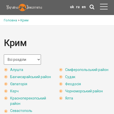
uk
ru
en
Головна
>
Крим
Крим
Алушта
Сімферопольський район
Бахчисарайський район
Судак
Євпаторія
Феодосія
Керч
Чорноморський район
Красноперекопський
Ялта
район
Севастополь