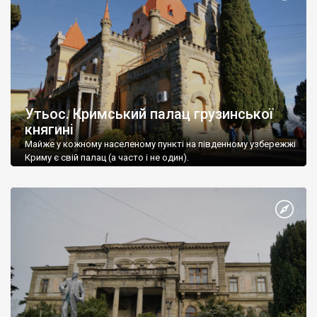
Утьос. Кримський палац грузинської
княгині
Майже у кожному населеному пункті на південному узбережжі
Криму є свій палац (а часто і не один).