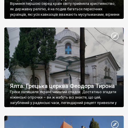
Вірменія першою серед країн світу прийняла християнство,
як державну релігію, й на подив багатьох пересічних
українців, які усіх кавказців вважають мусульманами, вірмени
є відданими вірянами Христа
Ялта. Грецька церква Феодора Тирона
Греки залишили Україні чималий спадок. Достатньо згадати
ніжинські огірочки – ви ж мабуть всі знаєте, що цей,
загублений у радянські часи, легендарний рецепт привезли у
Ніжин греки?