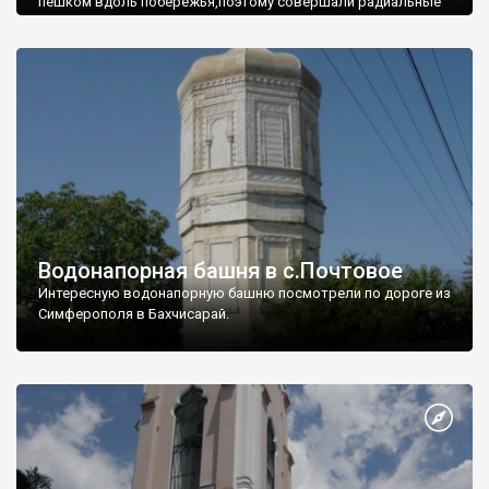
пешком вдоль побережья,поэтому совершали радиальные
вылазки из Оленевки.
Водонапорная башня в с.Почтовое
Интересную водонапорную башню посмотрели по дороге из
Симферополя в Бахчисарай.