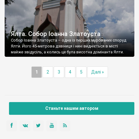
Ялта. Собор Іоанна Златоуста
Собор Іоанна Златоуста – одна із перших мурованих споруд
Ялти. Його 45-метрова дзвіниця і нині видніється в місті
майже звідусіль, а колись це була висотна домінанта Ялти.
1
2
3
4
5
Далі »
Станьте нашим автором