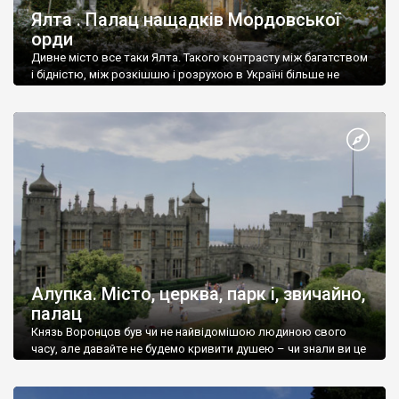
Ялта . Палац нащадків Мордовської
орди
Дивне місто все таки Ялта. Такого контрасту між багатством
і бідністю, між розкішшю і розрухою в Україні більше не
знайдеш.
Алупка. Місто, церква, парк і, звичайно,
палац
Князь Воронцов був чи не найвідомішою людиною свого
часу, але давайте не будемо кривити душею – чи знали ви це
прізвище до відвідин Алупки? Мабуть все таки ні.