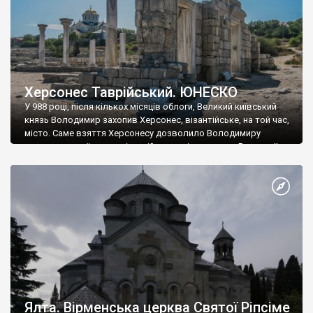
Херсонес Таврійський. ЮНЕСКО
У 988 році, після кількох місяців облоги, Великий київський
князь Володимир захопив Херсонес, візантійське, на той час,
місто. Саме взяття Херсонесу дозволило Володимиру
диктувати свої умови візантійському імператору Василю ІІ, та
одружитися з його дочкою Ганною. Цього ж року, в
Херсонесі Володимир-язичник, став Василем-християнином.
А потім було Хрещення Русі. На честь Херсонесу Таврійського
названо місто […]
Ялта. Вірменська церква Святої Ріпсіме