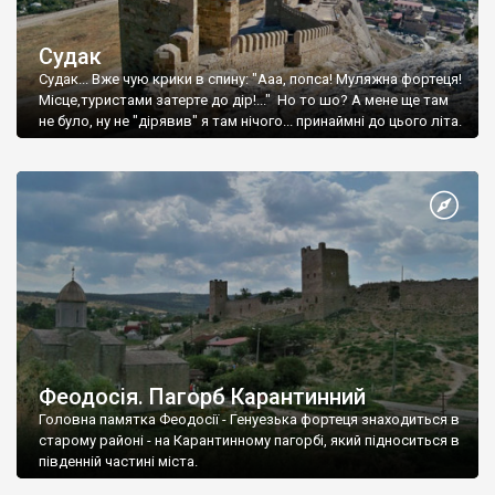
Судак
Судак... Вже чую крики в спину: "Ааа, попса! Муляжна фортеця!
Місце,туристами затерте до дір!..." Но то шо? А мене ще там
не було, ну не "дірявив" я там нічого... принаймні до цього літа.
Феодосія. Пагорб Карантинний
Головна памятка Феодосії - Генуезька фортеця знаходиться в
старому районі - на Карантинному пагорбі, який підноситься в
південній частині міста.