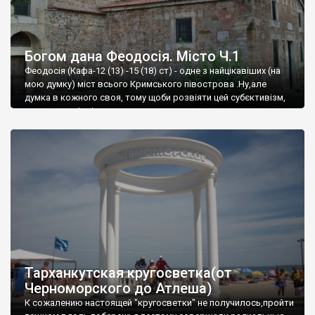
Богом дана Феодосія. Місто Ч.1
Феодосія (Кафа-12 (13) -15 (18) ст) - одне з найцікавіших (на
мою думку) міст всього Кримського півострова .Ну,але
думка в кожного своя, тому щоби розвіяти цей субєктивізм,
запрошую відвідати це
Тарханкутская кругосветка(от
Черноморского до Атлеша)
К сожалению настоящей "кругосветки" не получилось,пройти