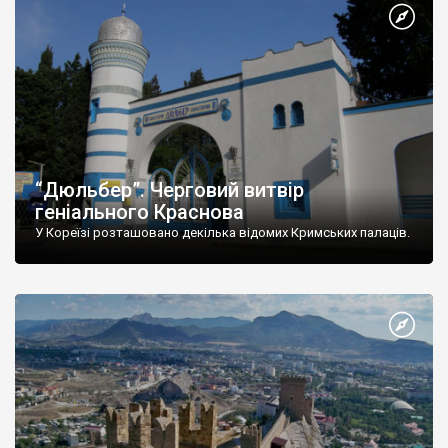
“Дюльбер”. Черговий витвір
геніального Краснова
У Кореїзі розташовано декілька відомих Кримських палаців.