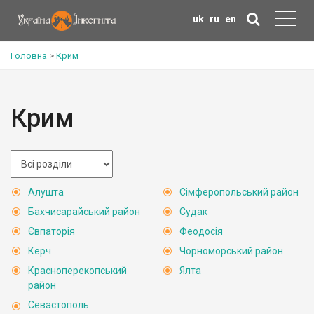
uk
ru
en
Головна
>
Крим
Крим
Алушта
Сімферопольський район
Бахчисарайський район
Судак
Євпаторія
Феодосія
Керч
Чорноморський район
Красноперекопський
Ялта
район
Севастополь