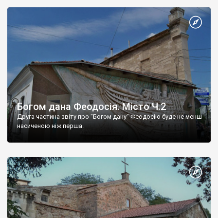
Богом дана Феодосія. Місто Ч.2
Друга частина звіту про "Богом дану" Феодосію буде не менш
насиченою ніж перша.