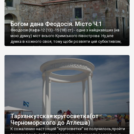
Богом дана Феодосія. Місто Ч.1
Феодосія (Кафа-12 (13) -15 (18) ст) - одне з найцікавіших (на
мою думку) міст всього Кримського півострова .Ну,але
думка в кожного своя, тому щоби розвіяти цей субєктивізм,
запрошую відвідати це
Тарханкутская кругосветка(от
Черноморского до Атлеша)
К сожалению настоящей "кругосветки" не получилось,пройти