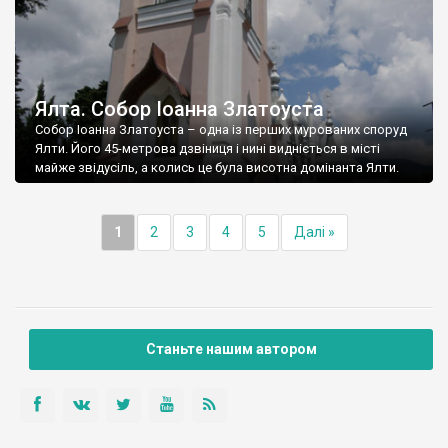
Ялта. Собор Іоанна Златоуста
Собор Іоанна Златоуста – одна із перших мурованих споруд
Ялти. Його 45-метрова дзвіниця і нині видніється в місті
майже звідусіль, а колись це була висотна домінанта Ялти.
1
2
3
4
5
Далі »
Станьте нашим автором