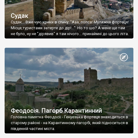
Судак
Судак... Вже чую крики в спину: "Ааа, попса! Муляжна фортеця!
Місце,туристами затерте до дір!..." Но то шо? А мене ще там
не було, ну не "дірявив" я там нічого... принаймні до цього літа.
Феодосія. Пагорб Карантинний
Головна памятка Феодосії - Генуезька фортеця знаходиться в
старому районі - на Карантинному пагорбі, який підноситься в
південній частині міста.