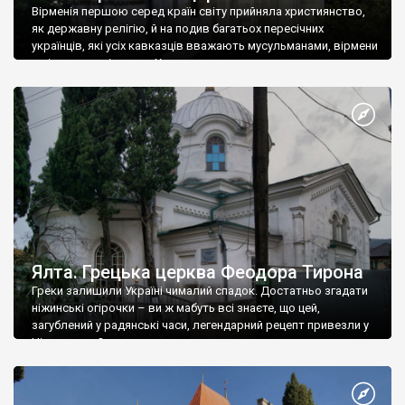
Вірменія першою серед країн світу прийняла християнство,
як державну релігію, й на подив багатьох пересічних
українців, які усіх кавказців вважають мусульманами, вірмени
є відданими вірянами Христа
Ялта. Грецька церква Феодора Тирона
Греки залишили Україні чималий спадок. Достатньо згадати
ніжинські огірочки – ви ж мабуть всі знаєте, що цей,
загублений у радянські часи, легендарний рецепт привезли у
Ніжин греки?