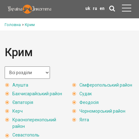
uk
ru
en
Головна
>
Крим
Крим
Алушта
Сімферопольський район
Бахчисарайський район
Судак
Євпаторія
Феодосія
Керч
Чорноморський район
Красноперекопський
Ялта
район
Севастополь