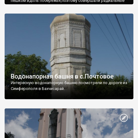
пешком вдоль побережья,поэтому совершали радиальные
вылазки из Оленевки.
Водонапорная башня в с.Почтовое
Интересную водонапорную башню посмотрели по дороге из
Симферополя в Бахчисарай.