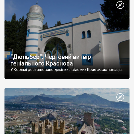
“Дюльбер”. Черговий витвір
геніального Краснова
У Кореїзі розташовано декілька відомих Кримських палаців.