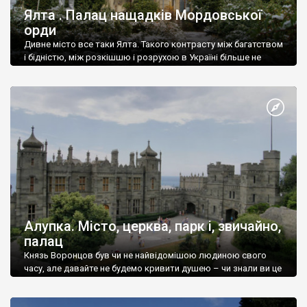
Ялта . Палац нащадків Мордовської
орди
Дивне місто все таки Ялта. Такого контрасту між багатством
і бідністю, між розкішшю і розрухою в Україні більше не
знайдеш.
Алупка. Місто, церква, парк і, звичайно,
палац
Князь Воронцов був чи не найвідомішою людиною свого
часу, але давайте не будемо кривити душею – чи знали ви це
прізвище до відвідин Алупки? Мабуть все таки ні.