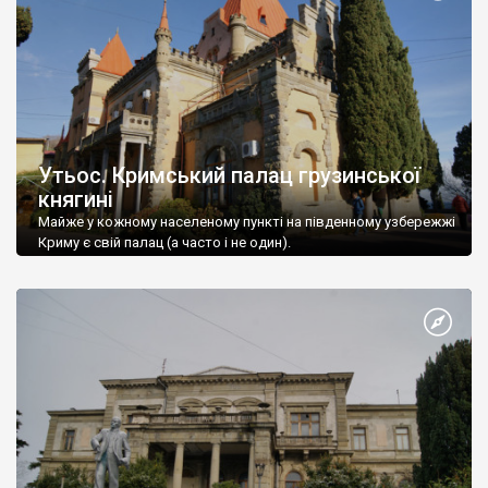
Утьос. Кримський палац грузинської
княгині
Майже у кожному населеному пункті на південному узбережжі
Криму є свій палац (а часто і не один).