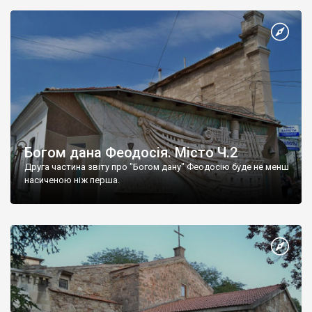
Богом дана Феодосія. Місто Ч.2
Друга частина звіту про "Богом дану" Феодосію буде не менш
насиченою ніж перша.