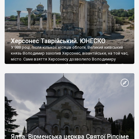
Херсонес Таврійський. ЮНЕСКО
У 988 році, після кількох місяців облоги, Великий київський
князь Володимир захопив Херсонес, візантійське, на той час,
місто. Саме взяття Херсонесу дозволило Володимиру
диктувати свої умови візантійському імператору Василю ІІ, та
одружитися з його дочкою Ганною. Цього ж року, в
Херсонесі Володимир-язичник, став Василем-християнином.
А потім було Хрещення Русі. На честь Херсонесу Таврійського
названо місто […]
Ялта. Вірменська церква Святої Ріпсіме