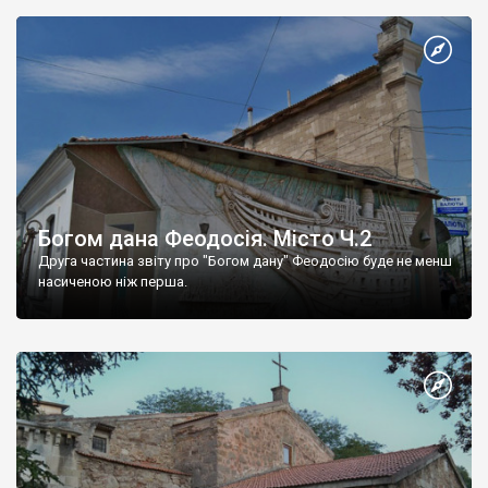
Богом дана Феодосія. Місто Ч.2
Друга частина звіту про "Богом дану" Феодосію буде не менш
насиченою ніж перша.