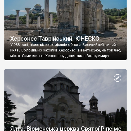
Херсонес Таврійський. ЮНЕСКО
У 988 році, після кількох місяців облоги, Великий київський
князь Володимир захопив Херсонес, візантійське, на той час,
місто. Саме взяття Херсонесу дозволило Володимиру
диктувати свої умови візантійському імператору Василю ІІ, та
одружитися з його дочкою Ганною. Цього ж року, в
Херсонесі Володимир-язичник, став Василем-християнином.
А потім було Хрещення Русі. На честь Херсонесу Таврійського
названо місто […]
Ялта. Вірменська церква Святої Ріпсіме