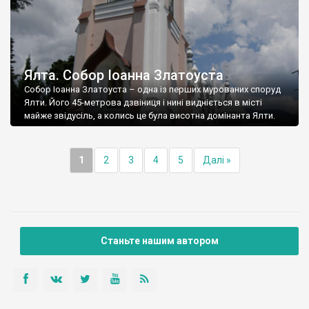
Ялта. Собор Іоанна Златоуста
Собор Іоанна Златоуста – одна із перших мурованих споруд
Ялти. Його 45-метрова дзвіниця і нині видніється в місті
майже звідусіль, а колись це була висотна домінанта Ялти.
1
2
3
4
5
Далі »
Станьте нашим автором