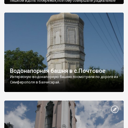
пешком вдоль побережья,поэтому совершали радиальные
вылазки из Оленевки.
Водонапорная башня в с.Почтовое
Интересную водонапорную башню посмотрели по дороге из
Симферополя в Бахчисарай.