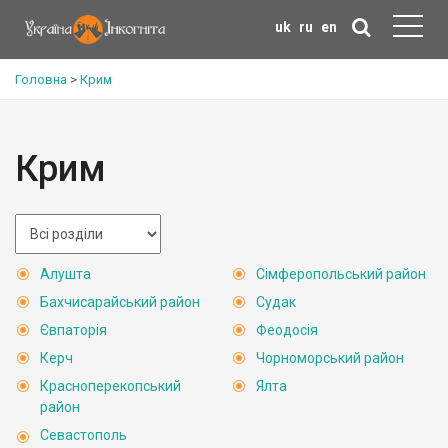
uk
ru
en
Головна
>
Крим
Крим
Алушта
Сімферопольський район
Бахчисарайський район
Судак
Євпаторія
Феодосія
Керч
Чорноморський район
Красноперекопський
Ялта
район
Севастополь