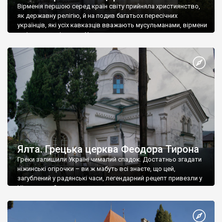
Вірменія першою серед країн світу прийняла християнство,
як державну релігію, й на подив багатьох пересічних
українців, які усіх кавказців вважають мусульманами, вірмени
є відданими вірянами Христа
Ялта. Грецька церква Феодора Тирона
Греки залишили Україні чималий спадок. Достатньо згадати
ніжинські огірочки – ви ж мабуть всі знаєте, що цей,
загублений у радянські часи, легендарний рецепт привезли у
Ніжин греки?