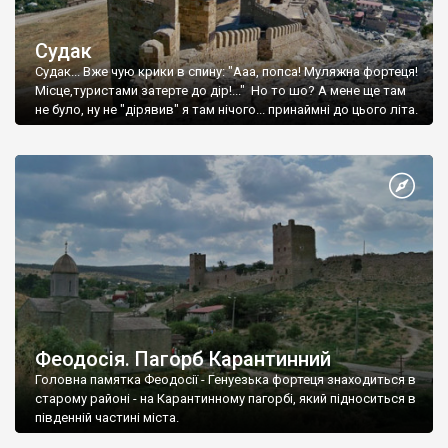
Судак
Судак... Вже чую крики в спину: "Ааа, попса! Муляжна фортеця!
Місце,туристами затерте до дір!..." Но то шо? А мене ще там
не було, ну не "дірявив" я там нічого... принаймні до цього літа.
Феодосія. Пагорб Карантинний
Головна памятка Феодосії - Генуезька фортеця знаходиться в
старому районі - на Карантинному пагорбі, який підноситься в
південній частині міста.