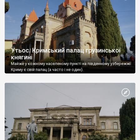
Утьос. Кримський палац грузинської
княгині
Майже у кожному населеному пункті на південному узбережжі
Криму є свій палац (а часто і не один).