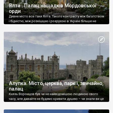
Ялта . Палац нащадків Мордовської
орди
Дивне місто все таки Ялта. Такого контрасту між багатством
і бідністю, між розкішшю і розрухою в Україні більше не
знайдеш.
Алупка. Місто, церква, парк і, звичайно,
палац
Князь Воронцов був чи не найвідомішою людиною свого
часу, але давайте не будемо кривити душею – чи знали ви це
прізвище до відвідин Алупки? Мабуть все таки ні.