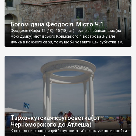
Богом дана Феодосія. Місто Ч.1
Феодосія (Кафа-12 (13) -15 (18) ст) - одне з найцікавіших (на
мою думку) міст всього Кримського півострова .Ну,але
думка в кожного своя, тому щоби розвіяти цей субєктивізм,
запрошую відвідати це
Тарханкутская кругосветка(от
Черноморского до Атлеша)
К сожалению настоящей "кругосветки" не получилось,пройти