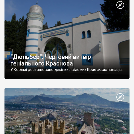
“Дюльбер”. Черговий витвір
геніального Краснова
У Кореїзі розташовано декілька відомих Кримських палаців.